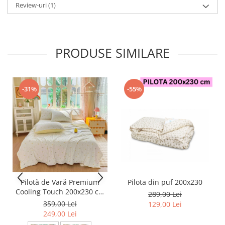
Review-uri
(1)
PRODUSE SIMILARE
-31%
-55%
Pilotă de Vară Premium
Pilota din puf 200x230
Cooling Touch 200x230 cm
289,00 Lei
+ 2 Fețe de Pernă 50x70 cm
359,00 Lei
129,00 Lei
– Efect Răcoritor - Galben
249,00 Lei