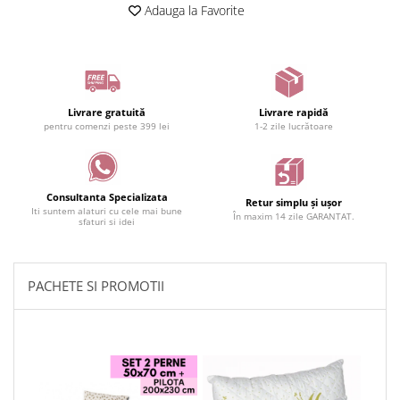
Adauga la Favorite
Livrare gratuită
Livrare rapidă
pentru comenzi peste 399 lei
1-2 zile lucrătoare
Consultanta Specializata
Retur simplu și ușor
Iti suntem alaturi cu cele mai bune
În maxim 14 zile GARANTAT.
sfaturi si idei
PACHETE SI PROMOTII