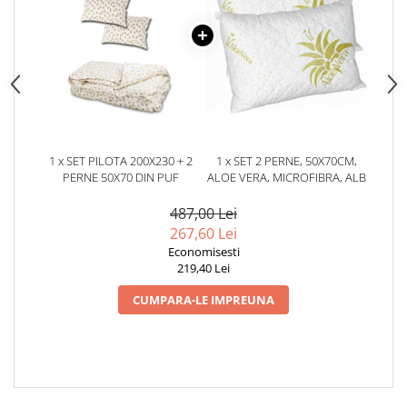
1 x SET PILOTA 200X230 + 2
1 x SET 2 PERNE, 50X70CM,
PERNE 50X70 DIN PUF
ALOE VERA, MICROFIBRA, ALB
487,00 Lei
267,60 Lei
Economisesti
219,40 Lei
CUMPARA-LE IMPREUNA