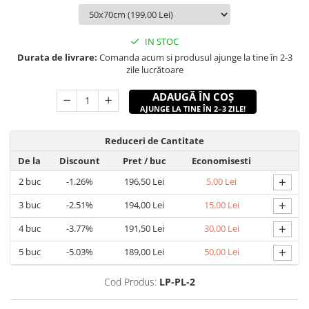
IN STOC
Durata de livrare:
Comanda acum si produsul ajunge la tine în 2-3
zile lucrătoare
ADAUGĂ ÎN COȘ
AJUNGE LA TINE ÎN 2–3 ZILE!
Reduceri de Cantitate
De la
Discount
Pret
/ buc
Economisesti
+
2
buc
-1.26%
196,50 Lei
5,00 Lei
+
3
buc
-2.51%
194,00 Lei
15,00 Lei
+
4
buc
-3.77%
191,50 Lei
30,00 Lei
+
5
buc
-5.03%
189,00 Lei
50,00 Lei
Cod Produs:
LP-PL-2