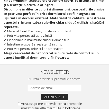
Finet Premium, acestea oferă confort sporit, rezistență în timp
și o senzație plăcută la atingere.
Disponibile în diferite culori și dimensiuni, cearceafurile clasice
se potrivesc perfect în orice dormitor și pot fi integrate cu
ușurință în decorul existent. Materialul de calitate își păstrează
aspectul și intensitatea culorilor chiar și după utilizări și spălări
repetate.
✔ Material Finet Premium, moale și confortabil
✔ Potrivite pentru utilizare zilnică
✔ Disponibile în mai multe culori și dimensiuni
✔ Întreținere ușoară și rezistență în timp
✔ Potrivite pentru orice stil de amenajare
Alege cearceaful de pat potrivit și bucură-te de confort și un
aspect îngrijit al dormitorului în fiecare zi.
NEWSLETTER
Nu rata ofertele si promotiile noastre
Vreau sa primesc newsletter cu promotiile
magazinului. Afla mai multe in
Politica de