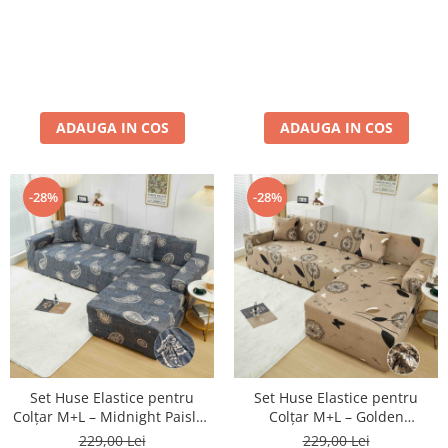
ADAUGA IN COS
ADAUGA IN COS
-28%
-28%
Set Huse Elastice pentru
Set Huse Elastice pentru
Colțar M+L – Midnight Paisley
Colțar M+L – Golden
Gri
Dandelion Bej
229,00 Lei
229,00 Lei