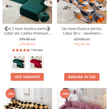
Set 2 Huse Elastice pentru
Set Huse Elastice pentru
Colțar din Catifea Premium –
Colțar M+L – Geometric
M+L
Modern
299,00 Lei
229,00 Lei
229,00 Lei
165,00 Lei
1 Review
VEZI VARIANTE
ADAUGA IN COS
-28%
-28%