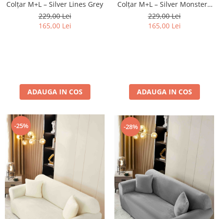
Colțar M+L – Silver Lines Grey
Colțar M+L – Silver Monstera
Blue
229,00 Lei
229,00 Lei
165,00 Lei
165,00 Lei
ADAUGA IN COS
ADAUGA IN COS
-25%
-28%