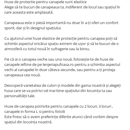
Huse de protectie pentru canapele sunt elastice
Alege să te bucuri de canapeaua ta, indiferent de locul sau spațiul în
care aceasta este amplasată.
Canapeaua este o piesă importantă nu doar în a-ți oferi un confort
sporit, dar și în designul spațiului.
Cu ajutorul unei huse elastice de protecție pentru canapea poți să
schimbi aspectul oricărui spațiu extrem de ușor și să te bucuri de o
atmosferă cu totul nouă în sufragerie sau la birou.
Fie că ai o canapea veche sau una nouă, folosește-te de huse de
canapele ieftine de pe lenjeriapufoasa.ro pentru a schimba aspectul
vechi al canapelei în doar câteva secunde, sau pentru a-ți proteja
canapeaua cea nouă.
Descoperă varietatea de culori și modele din gama noastră și alegeți
husa care se va potrivi cel mai bine spațiului din locuința ta sau
personalității tale.
Huse de canapea potrivite pentru canapele cu 2 locuri, 3 locuri ,
canapele in forma L si pentru fotolii
Este firesc să o avem preferințe diferite atunci când vorbim despre
spațiul din locuința noastră.