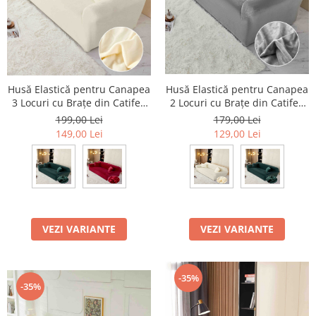
Husă Elastică pentru Canapea
Husă Elastică pentru Canapea
2 Locuri cu Brațe din Catifea
3 Locuri cu Brațe din Catifea
Premium
Premium
179,00 Lei
199,00 Lei
129,00 Lei
149,00 Lei
VEZI VARIANTE
VEZI VARIANTE
-35%
-35%