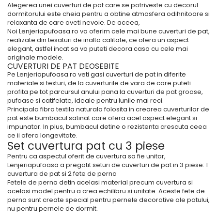
Alegerea unei cuverturi de pat care se potriveste cu decorul
dormitorului este cheia pentru a obtine atmosfera odihnitoare si
relaxanta de care aveti nevoie. De aceea,
Noi Lenjeriapufoasa.ro va oferim cele mai bune cuverturi de pat,
realizate din tesaturi de inalta calitate, ce ofera un aspect
elegant, astfel incat sa va puteti decora casa cu cele mai
originale modele.
CUVERTURI DE PAT DEOSEBITE
Pe Lenjeriapufoasa.ro veti gasi cuverturi de pat in diferite
materiale si texturi, de la cuverturile de vara de care puteti
profita pe tot parcursul anului pana la cuverturi de pat groase,
pufoase si catifelate, ideale pentru lunile mai reci.
Principala fibra textila naturala folosita in crearea cuverturilor de
pat este bumbacul satinat care ofera acel aspect elegant si
impunator. In plus, bumbacul detine o rezistenta crescuta ceea
ce ii ofera longevitate.
Set cuvertura pat cu 3 piese
Pentru ca aspectul oferit de cuvertura sa fie unitar,
Lenjeriapufoasa a pregatit seturi de cuverturi de pat in 3 piese: 1
cuvertura de pat si 2 fete de perna
Fetele de perna detin acelasi material precum cuvertura si
acelasi model pentru a crea echilibru si unitate. Aceste fete de
perna sunt create special pentru pernele decorative ale patului,
nu pentru pernele de dormit.