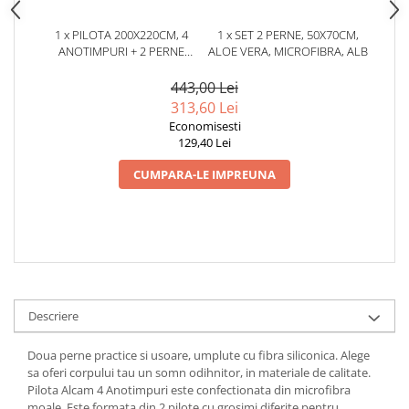
1 x PILOTA 200X220CM, 4
1 x SET 2 PERNE, 50X70CM,
ANOTIMPURI + 2 PERNE
ALOE VERA, MICROFIBRA, ALB
50X70CM, ALOE VERA
443,00 Lei
313,60 Lei
Economisesti
129,40 Lei
CUMPARA-LE IMPREUNA
Descriere
Doua perne practice si usoare, umplute cu fibra siliconica. Alege
sa oferi corpului tau un somn odihnitor, in materiale de calitate.
Pilota Alcam 4 Anotimpuri este confectionata din microfibra
moale. Este formata din 2 pilote cu grosimi diferite pentru