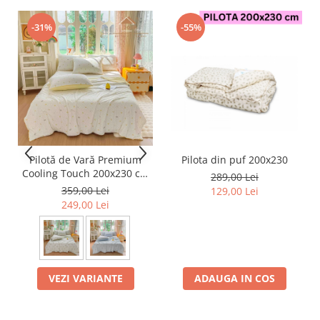
-31%
-55%
Pilotă de Vară Premium
Pilota din puf 200x230
Cooling Touch 200x230 cm
289,00 Lei
+ 2 Fețe de Pernă 50x70 cm
359,00 Lei
129,00 Lei
– Efect Răcoritor - Galben
249,00 Lei
VEZI VARIANTE
ADAUGA IN COS