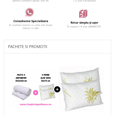
pentru comenzi peste 399 lei
1-2 zile lucrătoare
Consultanta Specializata
Retur simplu și ușor
Iti suntem alaturi cu cele mai bune
În maxim 14 zile GARANTAT.
sfaturi si idei
PACHETE SI PROMOTII