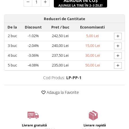
ADAUGĂ ÎN COȘ
AJUNGE LA TINE ÎN 2–3 ZILE!
Reduceri de Cantitate
De la
Discount
Pret
/ buc
Economisesti
+
2
buc
-1.02%
242,50 Lei
5,00 Lei
+
3
buc
-2.04%
240,00 Lei
15,00 Lei
+
4
buc
-3.06%
237,50 Lei
30,00 Lei
+
5
buc
-4.08%
235,00 Lei
50,00 Lei
Cod Produs:
LP-PP-1
Adauga la Favorite
Livrare gratuită
Livrare rapidă