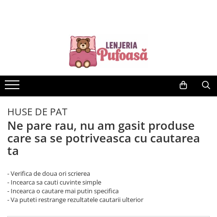
LENJERII DE PAT
PERNE SI PILOTE
HUSE CANAPELE, SCAUNE & FOTOLII
Lenjerii Pat Bumbac Tip Finet
Perne
HUSE SCAUNE
Cearceaf Pat Clasic
Pilote
HUSE CANAPELE & FOTOLII
Lenjerii Finet 5D
HUSE COLTAR
140x200 cu Elastic
HUSE CANAPELE 3 LOCURI
180x200 cu Elastic
HUSE CANAPEA 2 LOCURI
HUSE DE PAT
Lenjerii Pat Bumbac Tip Finet Cu
HUSE FOTOLII
Ne pare rau, nu am gasit produse
Pliuri
care sa se potriveasca cu cautarea
Cearceaf Pat Clasic
ta
Lenjerii Pat Bumbac Tip Damasc
Cearceaf Pat Cu Elastic
- Verifica de doua ori scrierea
- Incearca sa cauti cuvinte simple
Lenjerii de Pat Jacquard Finetat
- Incearca o cautare mai putin specifica
Lenjerii de Pat Creponate –
- Va puteti restrange rezultatele cautarii ulterior
Confort și Întreținere Ușoară