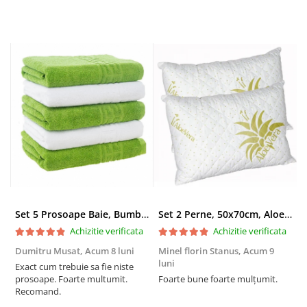
Set 5 Prosoape Baie, Bumbac 100% - Verde/ Alb
Set 2 Perne, 50x70cm, Aloe Vera, Microfibra, Alb
Achizitie verificata
Achizitie verificata
Dumitru Musat,
Acum 8 luni
Minel florin Stanus,
Acum 9
A
luni
Exact cum trebuie sa fie niste
A
prosoape. Foarte multumit.
Foarte bune foarte mulțumit.
f
Recomand.
p
ș