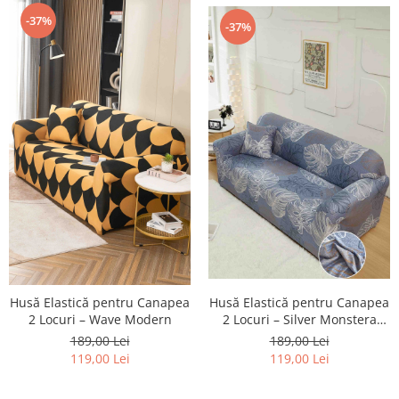
-37%
-37%
Husă Elastică pentru Canapea
Husă Elastică pentru Canapea
2 Locuri – Silver Monstera
2 Locuri – Wave Modern
Blue
189,00 Lei
189,00 Lei
119,00 Lei
119,00 Lei