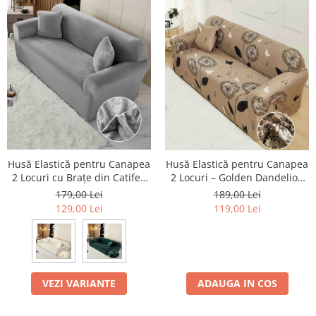
Husă Elastică pentru Canapea
Husă Elastică pentru Canapea
2 Locuri cu Brațe din Catifea
2 Locuri – Golden Dandelion
Premium
Bej
179,00 Lei
189,00 Lei
129,00 Lei
119,00 Lei
VEZI VARIANTE
ADAUGA IN COS