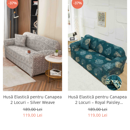
-37%
-37%
Husă Elastică pentru Canapea
Husă Elastică pentru Canapea
2 Locuri – Silver Weave
2 Locuri – Royal Paisley
Turcoaz
189,00 Lei
189,00 Lei
119,00 Lei
119,00 Lei