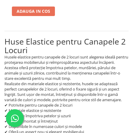
ADAUGA IN COS
Huse Elastice pentru Canapele 2
Locuri
Husele elastice pentru canapele de 2 locuri sunt alegerea ideală pentru
protejarea mobilierului și reîmprospătarea aspectului încăperii.
Acestea oferă protecție împotriva petelor, murdăriei, părului de
animale și uzurii zilnice, contribuind la menținerea canapelei într-o
stare excelentă pentru mai mult timp.
Realizate din materiale elastice și rezistente, husele se adaptează
perfect canapelelor de 2 locuri, oferind o fixare sigură și un aspect
îngrijit. Sunt ușor de montat, întreținut și disponibile într-o gamă
variată de culori și modele, potrivite pentru orice stil de amenajare.
✔ Potrivite pentru canapele de 2 locuri
✔ Materiale elastice și rezistente
✔ Protecție împotriva petelor și uzurii
✔ Ușor de montat și întreținut
✔ Disponibile în numeroase culori și modele
✔ Oferă un aspect nou și elegant mobilierului