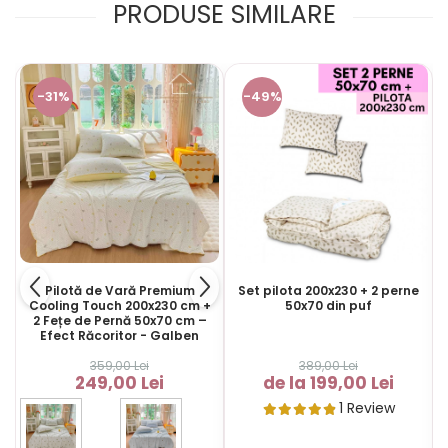
PRODUSE SIMILARE
-31%
-49%
Pilotă de Vară Premium
Set pilota 200x230 + 2 perne
Cooling Touch 200x230 cm +
50x70 din puf
2 Fețe de Pernă 50x70 cm –
Efect Răcoritor - Galben
359,00 Lei
389,00 Lei
249,00 Lei
de la 199,00 Lei
1 Review