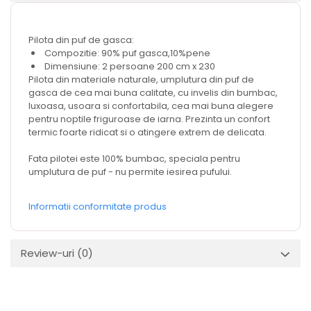
Pilota din puf de gasca:
Compozitie: 90% puf gasca,10%pene
Dimensiune: 2 persoane 200 cm x 230
Pilota din materiale naturale, umplutura din puf de
gasca de cea mai buna calitate, cu invelis din bumbac,
luxoasa, usoara si confortabila, cea mai buna alegere
pentru noptile friguroase de iarna. Prezinta un confort
termic foarte ridicat si o atingere extrem de delicata.
Fata pilotei este 100% bumbac, speciala pentru
umplutura de puf - nu permite iesirea pufului.
Informatii conformitate produs
Review-uri
(0)