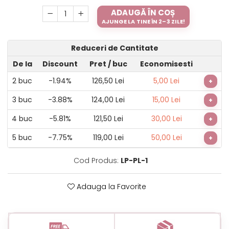
ADAUGĂ ÎN COȘ
AJUNGE LA TINE ÎN 2–3 ZILE!
Reduceri de Cantitate
De la
Discount
Pret
/ buc
Economisesti
2
buc
-1.94%
126,50 Lei
5,00 Lei
+
3
buc
-3.88%
124,00 Lei
15,00 Lei
+
4
buc
-5.81%
121,50 Lei
30,00 Lei
+
5
buc
-7.75%
119,00 Lei
50,00 Lei
+
Cod Produs:
LP-PL-1
Adauga la Favorite