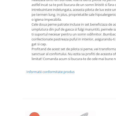
astfel incat sa te poti bucura de un somn linistit si fara
intrebuintare indelungata, aceasta pilota de lux este un
pe termen lung. In plus, proprietatile sale hipoalergenice
o igiena impecabila.
Cele doua perne patrate incluse in set beneficiaza de ac
umplutura din puf de gasca si fulgi maruntiti, pernele s
ti suportul necesar pentru un somn odihnitor. Bumbacu
confectionate pastreaza puful in interior, asigurandu-ti
gat si cap.
Profitand de acest set de pilota si perne, vei transform
sanctuar al confortului. Nu ezita sa profiti de aceasta o
limitat! Comanda acum si bucura-te de cele mai bune 
Informatii conformitate produs