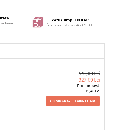
izata
Retur simplu și ușor
 mai bune
În maxim 14 zile GARANTAT.
547,00 Lei
327,60 Lei
Economisesti
219,40 Lei
CUMPARA-LE IMPREUNA