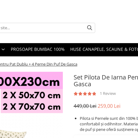
PROSOAPE BUMBAC 100%
HUSE CANAPELE, SCAUNE & FOTO
Pentru Pat Dublu + 4 Perne Din Puf De Gasca
Set Pilota De Iarna Pe
Gasca
1 Review
449,00 Lei
259,00 Lei
Pilota si Pernele sunt din 100
confortabil și odihnitor. Materia
de puf și pene oferă susținere o