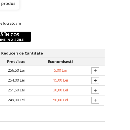
t produs
ile lucrătoare
Ă ÎN COȘ
NE ÎN 2–3 ZILE!
Reduceri de Cantitate
Pret
/ buc
Economisesti
+
256,50 Lei
5,00 Lei
+
254,00 Lei
15,00 Lei
+
251,50 Lei
30,00 Lei
+
249,00 Lei
50,00 Lei