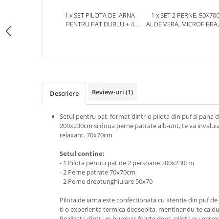
1 x SET PILOTA DE IARNA
1 x SET 2 PERNE, 50X70
PENTRU PAT DUBLU + 4
ALOE VERA, MICROFIBRA,
PERNE DIN PUF DE GASCA
Review-uri
(1)
Descriere
Setul pentru pat, format dintr-o pilota din puf si pana
200x230cm si doua perne patrate alb-unt, te va invaluia
relaxant. 70x70cm
Setul contine:
- 1 Pilota pentru pat de 2 persoane 200x230cm
- 2 Perne patrate 70x70cm
- 2 Perne dreptunghiulare 50x70
Pilota de iarna este confectionata cu atentie din puf de 
ti o experienta termica deosebita, mentinandu-te caldur
Realizata dintr-un bumbac foarte dens, pilota nu permite