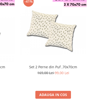
-41%
-49%
f ,50x70cm
Set 2 Perne din Puf ,70x70cm
Pe
169,00 Lei
99,00 Lei
ADAUGA IN COS