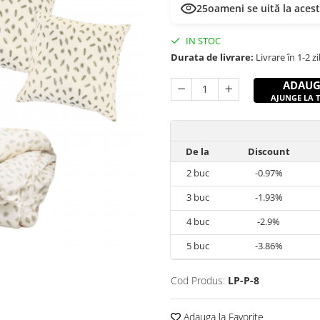
25
oameni se uită la aces
IN STOC
Durata de livrare:
Livrare în 1-2 z
ADAUG
AJUNGE LA TI
De la
Discount
2
buc
-0.97%
3
buc
-1.93%
4
buc
-2.9%
5
buc
-3.86%
Cod Produs:
LP-P-8
Adauga la Favorite