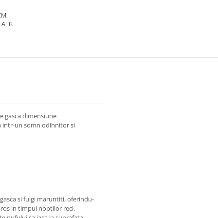
CM,
 ALB
 de gasca dimensiune
 intr-un somn odihnitor si
gasca si fulgi maruntiti, oferindu-
os in timpul noptilor reci.
 pufului sa iasa la suprafata,