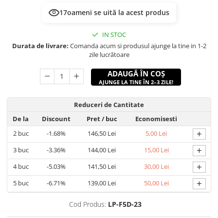
17
oameni se uită la acest produs
IN STOC
Durata de livrare:
Comanda acum si produsul ajunge la tine in 1-2
zile lucrătoare
ADAUGĂ ÎN COȘ
AJUNGE LA TINE ÎN 2–3 ZILE!
Reduceri de Cantitate
De la
Discount
Pret
/ buc
Economisesti
+
2
buc
-1.68%
146,50 Lei
5,00 Lei
+
3
buc
-3.36%
144,00 Lei
15,00 Lei
+
4
buc
-5.03%
141,50 Lei
30,00 Lei
+
5
buc
-6.71%
139,00 Lei
50,00 Lei
Cod Produs:
LP-F5D-23