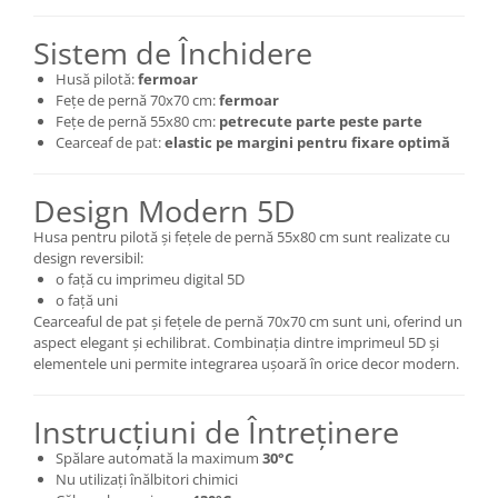
Sistem de Închidere
Husă pilotă:
fermoar
Fețe de pernă 70x70 cm:
fermoar
Fețe de pernă 55x80 cm:
petrecute parte peste parte
Cearceaf de pat:
elastic pe margini pentru fixare optimă
Design Modern 5D
Husa pentru pilotă și fețele de pernă 55x80 cm sunt realizate cu
design reversibil:
o față cu imprimeu digital 5D
o față uni
Cearceaful de pat și fețele de pernă 70x70 cm sunt uni, oferind un
aspect elegant și echilibrat. Combinația dintre imprimeul 5D și
elementele uni permite integrarea ușoară în orice decor modern.
Instrucțiuni de Întreținere
Spălare automată la maximum
30°C
Nu utilizați înălbitori chimici