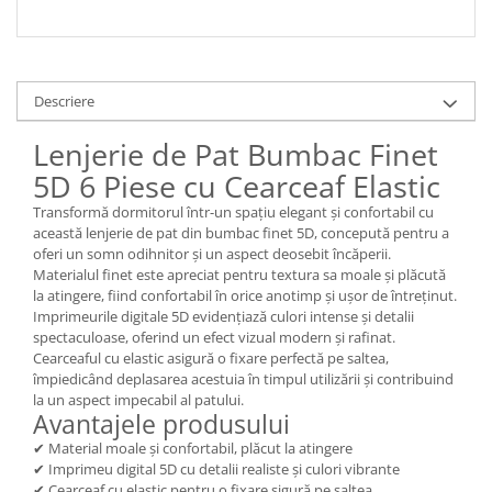
Descriere
Lenjerie de Pat Bumbac Finet
5D 6 Piese cu Cearceaf Elastic
Transformă dormitorul într-un spațiu elegant și confortabil cu
această lenjerie de pat din bumbac finet 5D, concepută pentru a
oferi un somn odihnitor și un aspect deosebit încăperii.
Materialul finet este apreciat pentru textura sa moale și plăcută
la atingere, fiind confortabil în orice anotimp și ușor de întreținut.
Imprimeurile digitale 5D evidențiază culori intense și detalii
spectaculoase, oferind un efect vizual modern și rafinat.
Cearceaful cu elastic asigură o fixare perfectă pe saltea,
împiedicând deplasarea acestuia în timpul utilizării și contribuind
la un aspect impecabil al patului.
Avantajele produsului
✔ Material moale și confortabil, plăcut la atingere
✔ Imprimeu digital 5D cu detalii realiste și culori vibrante
✔ Cearceaf cu elastic pentru o fixare sigură pe saltea