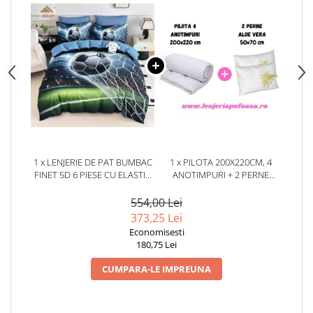
1 x LENJERIE DE PAT BUMBAC
1 x PILOTA 200X220CM, 4
FINET 5D 6 PIESE CU ELASTIC
ANOTIMPURI + 2 PERNE
180X200 – GOAL MASTER
50X70CM, ALOE VERA
554,00 Lei
373,25 Lei
Economisesti
180,75 Lei
CUMPARA-LE IMPREUNA