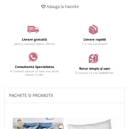
Adauga la Favorite
Livrare gratuită
Livrare rapidă
pentru comenzi peste 399 lei
1-2 zile lucrătoare
Consultanta Specializata
Retur simplu și ușor
Iti suntem alaturi cu cele mai bune
În maxim 14 zile GARANTAT.
sfaturi si idei
PACHETE SI PROMOTII