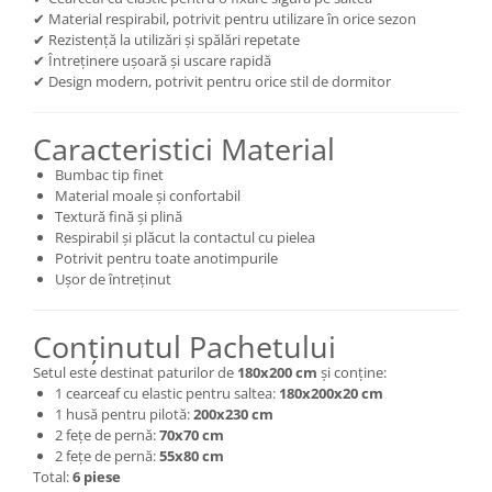
✔ Material respirabil, potrivit pentru utilizare în orice sezon
✔ Rezistență la utilizări și spălări repetate
✔ Întreținere ușoară și uscare rapidă
✔ Design modern, potrivit pentru orice stil de dormitor
Caracteristici Material
Bumbac tip finet
Material moale și confortabil
Textură fină și plină
Respirabil și plăcut la contactul cu pielea
Potrivit pentru toate anotimpurile
Ușor de întreținut
Conținutul Pachetului
Setul este destinat paturilor de
180x200 cm
și conține:
1 cearceaf cu elastic pentru saltea:
180x200x20 cm
1 husă pentru pilotă:
200x230 cm
2 fețe de pernă:
70x70 cm
2 fețe de pernă:
55x80 cm
Total:
6 piese