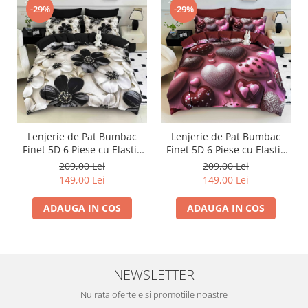
-29%
-29%
Lenjerie de Pat Bumbac
Lenjerie de Pat Bumbac
Finet 5D 6 Piese cu Elastic
Finet 5D 6 Piese cu Elastic
180x200 – Black Pearl
180x200 – Velvet Heart
209,00 Lei
209,00 Lei
149,00 Lei
149,00 Lei
ADAUGA IN COS
ADAUGA IN COS
NEWSLETTER
Nu rata ofertele si promotiile noastre