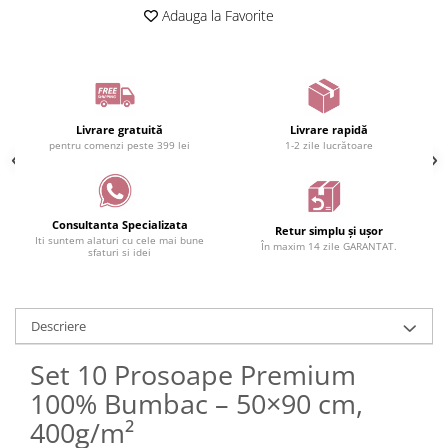
Adauga la Favorite
Livrare gratuită
Livrare rapidă
pentru comenzi peste 399 lei
1-2 zile lucrătoare
Consultanta Specializata
Retur simplu și ușor
Iti suntem alaturi cu cele mai bune
În maxim 14 zile GARANTAT.
sfaturi si idei
Descriere
Set 10 Prosoape Premium
100% Bumbac – 50×90 cm,
400g/m²