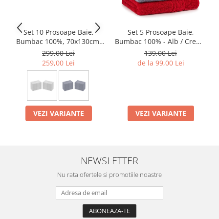
Set 10 Prosoape Baie,
Set 5 Prosoape Baie,
Bumbac 100%, 70x130cm,
Bumbac 100% - Alb / Crem /
550g/m², Greek
Bleu / Gri / Rosu
299,00 Lei
139,00 Lei
259,00 Lei
de la 99,00 Lei
VEZI VARIANTE
VEZI VARIANTE
NEWSLETTER
Nu rata ofertele si promotiile noastre