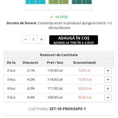
IN STOC
Durata de livrare:
Comanda acum si produsul ajunge la tine in 1-2
zile lucrătoare
ADAUGĂ ÎN COȘ
AJUNGE LA TINE ÎN 2–3 ZILE!
Reduceri de Cantitate
De la
Discount
Pret
/ buc
Economisesti
+
2
buc
-2.1%
116,50 Lei
5,00 Lei
+
3
buc
-4.2%
114,00 Lei
15,00 Lei
+
4
buc
-6.3%
111,50 Lei
30,00 Lei
+
5
buc
-8.4%
109,00 Lei
50,00 Lei
Cod Produs:
SET-10-PROSOAPE-1