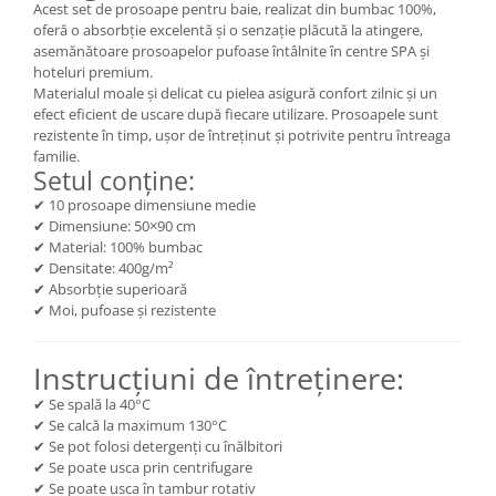
Acest set de prosoape pentru baie, realizat din bumbac 100%,
oferă o absorbție excelentă și o senzație plăcută la atingere,
asemănătoare prosoapelor pufoase întâlnite în centre SPA și
hoteluri premium.
Materialul moale și delicat cu pielea asigură confort zilnic și un
efect eficient de uscare după fiecare utilizare. Prosoapele sunt
rezistente în timp, ușor de întreținut și potrivite pentru întreaga
familie.
Setul conține:
✔ 10 prosoape dimensiune medie
✔ Dimensiune: 50×90 cm
✔ Material: 100% bumbac
✔ Densitate: 400g/m²
✔ Absorbție superioară
✔ Moi, pufoase și rezistente
Instrucțiuni de întreținere:
✔ Se spală la 40°C
✔ Se calcă la maximum 130°C
✔ Se pot folosi detergenți cu înălbitori
✔ Se poate usca prin centrifugare
✔ Se poate usca în tambur rotativ