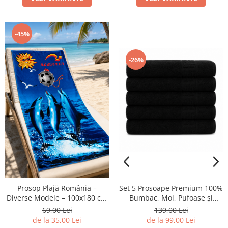
-45%
-26%
Set 5 Prosoape Premium 100%
Prosop Plajă România –
Bumbac, Moi, Pufoase și
Diverse Modele – 100x180 cm
Foarte Absorbante
/ 70x150 cm
139,00 Lei
69,00 Lei
de la 99,00 Lei
de la 35,00 Lei