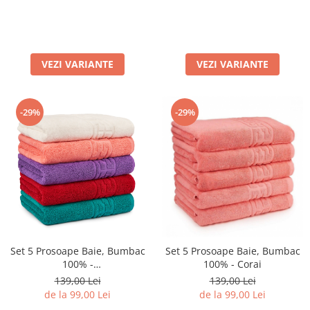
VEZI VARIANTE
VEZI VARIANTE
-29%
-29%
Set 5 Prosoape Baie, Bumbac
Set 5 Prosoape Baie, Bumbac
100% -
100% - Corai
Alb/Corai/Mov/Rosu/Verde
139,00 Lei
139,00 Lei
de la 99,00 Lei
de la 99,00 Lei