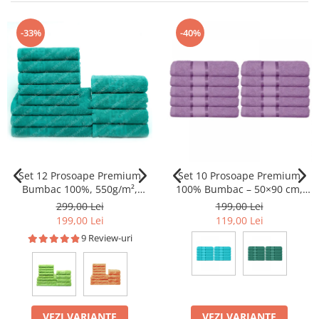
-33%
-40%
Set 12 Prosoape Premium
Set 10 Prosoape Premium
Bumbac 100%, 550g/m²,
100% Bumbac – 50×90 cm,
pentru Mâini, Față și Corp -
400g, Absorbție Superioară
299,00 Lei
199,00 Lei
Verde inchis
199,00 Lei
119,00 Lei
9 Review-uri
VEZI VARIANTE
VEZI VARIANTE