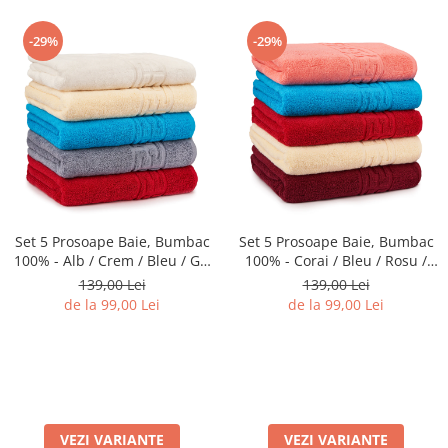
-29%
-29%
Set 5 Prosoape Baie, Bumbac
Set 5 Prosoape Baie, Bumbac
100% - Alb / Crem / Bleu / Gri
100% - Corai / Bleu / Rosu /
/ Rosu
Crem / Visiniu
139,00 Lei
139,00 Lei
de la 99,00 Lei
de la 99,00 Lei
VEZI VARIANTE
VEZI VARIANTE