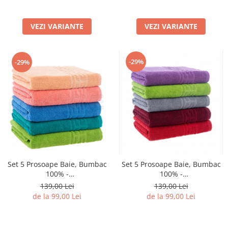
VEZI VARIANTE
VEZI VARIANTE
-29%
-29%
Set 5 Prosoape Baie, Bumbac
Set 5 Prosoape Baie, Bumbac
100% -
100% -
Portocaliu/Corai/Albastru/Verde
Mov/Verde/Gri/Visiniu/Rosu
139,00 Lei
139,00 Lei
Inchis/Verde
de la 99,00 Lei
de la 99,00 Lei