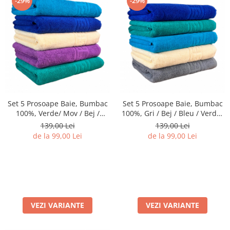
-29%
-29%
Set 5 Prosoape Baie, Bumbac
Set 5 Prosoape Baie, Bumbac
100%, Verde/ Mov / Bej /
100%, Gri / Bej / Bleu / Verde/
Albastru / Bleu
Albastru
139,00 Lei
139,00 Lei
de la 99,00 Lei
de la 99,00 Lei
VEZI VARIANTE
VEZI VARIANTE