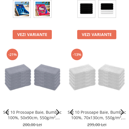
VEZI VARIANTE
VEZI VARIANTE
-21%
-13%
Set 10 Prosoape Baie, Bumbac
Set 10 Prosoape Baie, Bumbac
100%, 50x90cm, 550g/m²,
100%, 70x130cm, 550g/m²,
Greek
Greek
200,00 Lei
299,00 Lei