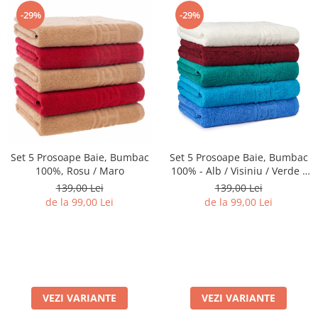
-29%
-29%
Set 5 Prosoape Baie, Bumbac
Set 5 Prosoape Baie, Bumbac
100%, Rosu / Maro
100% - Alb / Visiniu / Verde /
Albastru / Bleu
139,00 Lei
139,00 Lei
de la 99,00 Lei
de la 99,00 Lei
VEZI VARIANTE
VEZI VARIANTE