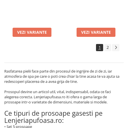
VEZI VARIANTE
VEZI VARIANTE
1
2
Rasfatarea pielii face parte din procesul de ingrijire de zi de zi, iar
atmosfera de spa pe care o poti crea chiar la tine acasa te va ajuta sa
redescoperi placerea de a avea grija de tine.
Prosopul devine un articol util, vital, indispensabil, odata ce faci
alegerea corecta. Lenjeriapufoasa.ro iti ofera o gama larga de
prosoape intr-o varietate de dimensiuni, materiale si modele.
Ce tipuri de prosoape gasesti pe
Lenjeriapufoasa.ro:
• Set 5 prosoape