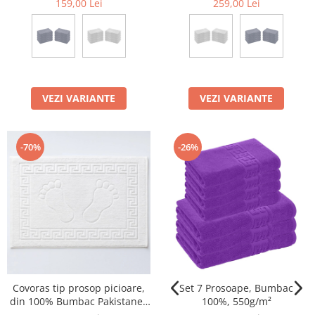
159,00 Lei
259,00 Lei
VEZI VARIANTE
VEZI VARIANTE
-70%
-26%
Covoras tip prosop picioare,
Set 7 Prosoape, Bumbac
din 100% Bumbac Pakistanez
100%, 550g/m²
pentru baie 50x70cm