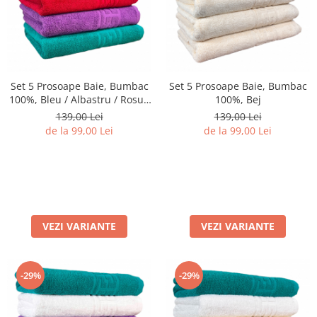
Set 5 Prosoape Baie, Bumbac
Set 5 Prosoape Baie, Bumbac
100%, Bleu / Albastru / Rosu /
100%, Bej
Mov / Verde
139,00 Lei
139,00 Lei
de la 99,00 Lei
de la 99,00 Lei
VEZI VARIANTE
VEZI VARIANTE
-29%
-29%