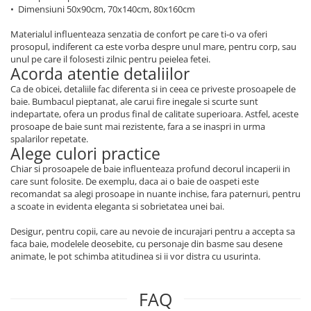
• Dimensiuni 50x90cm, 70x140cm, 80x160cm
Materialul influenteaza senzatia de confort pe care ti-o va oferi
prosopul, indiferent ca este vorba despre unul mare, pentru corp, sau
unul pe care il folosesti zilnic pentru peielea fetei.
Acorda atentie detaliilor
Ca de obicei, detaliile fac diferenta si in ceea ce priveste prosoapele de
baie. Bumbacul pieptanat, ale carui fire inegale si scurte sunt
indepartate, ofera un produs final de calitate superioara. Astfel, aceste
prosoape de baie sunt mai rezistente, fara a se inaspri in urma
spalarilor repetate.
Alege culori practice
Chiar si prosoapele de baie influenteaza profund decorul incaperii in
care sunt folosite. De exemplu, daca ai o baie de oaspeti este
recomandat sa alegi prosoape in nuante inchise, fara paternuri, pentru
a scoate in evidenta eleganta si sobrietatea unei bai.
Desigur, pentru copii, care au nevoie de incurajari pentru a accepta sa
faca baie, modelele deosebite, cu personaje din basme sau desene
animate, le pot schimba atitudinea si ii vor distra cu usurinta.
FAQ