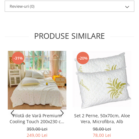
Review-uri
(0)
PRODUSE SIMILARE
-31%
-20%
Pilotă de Vară Premium
Set 2 Perne, 50x70cm, Aloe
Cooling Touch 200x230 cm
Vera, Microfibra, Alb
+ 2 Fețe de Pernă 50x70 cm
359,00 Lei
98,00 Lei
– Efect Răcoritor - Galben
249,00 Lei
78,00 Lei