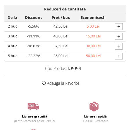
Reduceri de Cantitate
De la
Discount
Pret
/ buc
Economisesti
+
2
buc
-5.56%
42,50 Lei
5,00 Lei
+
3
buc
-11.11%
40,00 Lei
15,00 Lei
+
4
buc
-16.67%
37,50 Lei
30,00 Lei
+
5
buc
-22.22%
35,00 Lei
50,00 Lei
Cod Produs:
LP-P-4
Adauga la Favorite
Livrare gratuită
Livrare rapidă
pentru comenzi peste 399 lei
1-2 zile lucrătoare