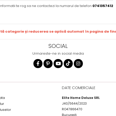
informatii te rog sa ne contactezi la numarul de telefon
0741357412
ă categorie și reducerea se aplică automat în pagina de fina
SOCIAL
Urmareste-ne in social media
DATE COMERCIALE
ata
Elite Home Deluxe SRL
tur
J40/5644/2023
RO47866470
duselor
Bucuresti