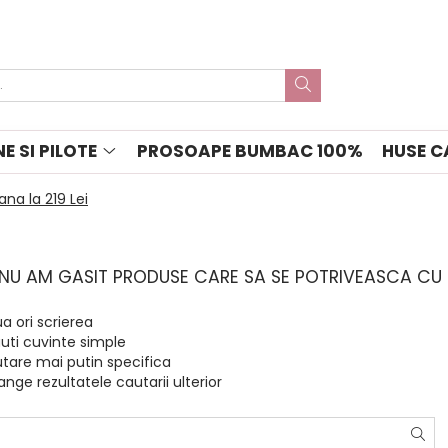
E SI PILOTE
PROSOAPE BUMBAC 100%
HUSE C
ana la 219 Lei
, NU AM GASIT PRODUSE CARE SA SE POTRIVEASCA CU
a ori scrierea
uti cuvinte simple
tare mai putin specifica
ange rezultatele cautarii ulterior