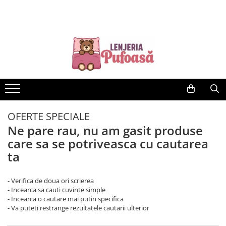
LENJERII DE PAT
PERNE SI PILOTE
HUSE CANAPELE, SCAUNE & FOTOLII
Lenjerii Pat Bumbac Tip Finet
Perne
HUSE SCAUNE
Cearceaf Pat Clasic
Pilote
HUSE CANAPELE & FOTOLII
Lenjerii Finet 5D
HUSE COLTAR
140x200 cu Elastic
HUSE CANAPELE 3 LOCURI
180x200 cu Elastic
HUSE CANAPEA 2 LOCURI
OFERTE SPECIALE
Lenjerii Pat Bumbac Tip Finet Cu
HUSE FOTOLII
Ne pare rau, nu am gasit produse
Pliuri
care sa se potriveasca cu cautarea
Cearceaf Pat Clasic
ta
Lenjerii Pat Bumbac Tip Damasc
Cearceaf Pat Cu Elastic
- Verifica de doua ori scrierea
- Incearca sa cauti cuvinte simple
Lenjerii de Pat Jacquard Finetat
- Incearca o cautare mai putin specifica
Lenjerii de Pat Creponate –
- Va puteti restrange rezultatele cautarii ulterior
Confort și Întreținere Ușoară