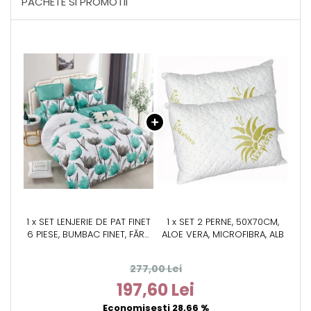
PACHETE SI PROMOTII
1 x SET LENJERIE DE PAT FINET
1 x SET 2 PERNE, 50X70CM,
6 PIESE, BUMBAC FINET, FĂRĂ
ALOE VERA, MICROFIBRA, ALB
ELASTIC – MINT BLOSSOM
277,00 Lei
197,60 Lei
Economisesti 28,66 %