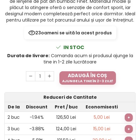
de lenjerie de pat din bumbac Finet. Materialul moale și
plăcut la atingere oferă o senzație de confort sporit, iar
designul modern completează perfect orice dormitor. Ideal
pentru utilizare pe tot parcursul anului și ușor de întreținut.
23
oameni se uită la acest produs
IN STOC
Durata de livrare:
Comanda acum si produsul ajunge la
tine in 1-2 zile lucrătoare
ADAUGĂ ÎN COȘ
AJUNGE LA TINE ÎN 2–3 ZILE!
Reduceri de Cantitate
De la
Discount
Pret
/ buc
Economisesti
2
buc
-1.94%
126,50 Lei
5,00 Lei
+
3
buc
-3.88%
124,00 Lei
15,00 Lei
+