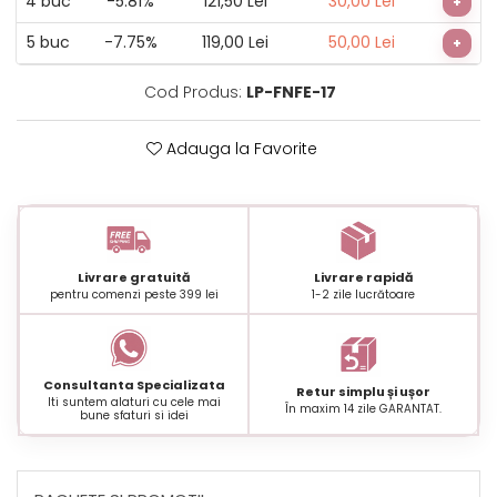
4
buc
-5.81%
121,50 Lei
30,00 Lei
+
5
buc
-7.75%
119,00 Lei
50,00 Lei
+
Cod Produs:
LP-FNFE-17
Adauga la Favorite
Livrare gratuită
Livrare rapidă
pentru comenzi peste 399 lei
1-2 zile lucrătoare
Consultanta Specializata
Retur simplu și ușor
Iti suntem alaturi cu cele mai
În maxim 14 zile GARANTAT.
bune sfaturi si idei