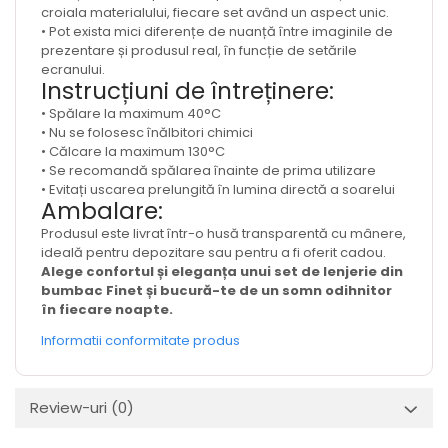
croiala materialului, fiecare set având un aspect unic.
• Pot exista mici diferențe de nuanță între imaginile de
prezentare și produsul real, în funcție de setările
ecranului.
Instrucțiuni de întreținere:
• Spălare la maximum 40°C
• Nu se folosesc înălbitori chimici
• Călcare la maximum 130°C
• Se recomandă spălarea înainte de prima utilizare
• Evitați uscarea prelungită în lumina directă a soarelui
Ambalare:
Produsul este livrat într-o husă transparentă cu mânere,
ideală pentru depozitare sau pentru a fi oferit cadou.
Alege confortul și eleganța unui set de lenjerie din
bumbac Finet și bucură-te de un somn odihnitor
în fiecare noapte.
Informatii conformitate produs
Review-uri
(0)