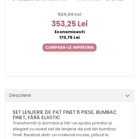
ELASTIC – MINT BLOSSOM
50X70CM, ALOE VERA
524,00 Lei
353,25 Lei
Economisesti
170,75 Lei
CUMPARA-LE IMPREUNA
Descriere
SET LENJERIE DE PAT FINET 6 PIESE, BUMBAC
FINET, FĂRĂ ELASTIC
Transformă-ți dormitorul într-un spațiu primitor și
elegant cu acest set de lenjerie de pat din bumbac
Finet. Realizat dintr-un material moale, plăcut la