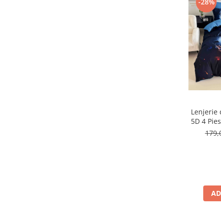
-28%
Lenjerie
5D 4 Pies
179,
AD