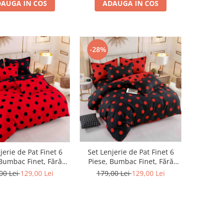
AUGA IN COS
ADAUGA IN COS
-28%
jerie de Pat Finet 6
Set Lenjerie de Pat Finet 6
 Bumbac Finet, Fără
Piese, Bumbac Finet, Fără
stic – Red Polka
Elastic – Black Polka
00 Lei
129,00 Lei
179,00 Lei
129,00 Lei