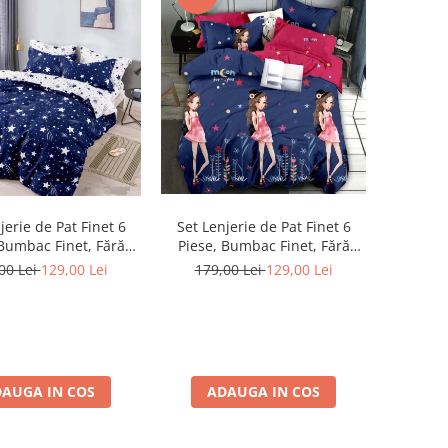
jerie de Pat Finet 6
Set Lenjerie de Pat Finet 6
 Bumbac Finet, Fără
Piese, Bumbac Finet, Fără
stic – Star Night
Elastic – Sweet Girl
00 Lei
129,00 Lei
179,00 Lei
129,00 Lei
AUGA IN COS
ADAUGA IN COS