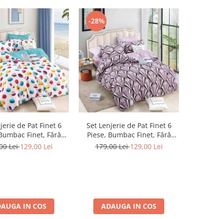
-28%
jerie de Pat Finet 6
Set Lenjerie de Pat Finet 6
 Bumbac Finet, Fără
Piese, Bumbac Finet, Fără
c – Sweet Macarons
Elastic – Rose Crystal
00 Lei
129,00 Lei
179,00 Lei
129,00 Lei
AUGA IN COS
ADAUGA IN COS