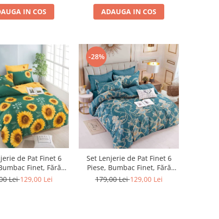
AUGA IN COS
ADAUGA IN COS
-28%
jerie de Pat Finet 6
Set Lenjerie de Pat Finet 6
 Bumbac Finet, Fără
Piese, Bumbac Finet, Fără
c – Sunflower Dream
Elastic – Royal Sapphire
00 Lei
129,00 Lei
179,00 Lei
129,00 Lei