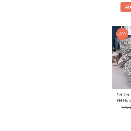
AD
-28%
Set Len
Piese, 
Elast
179,