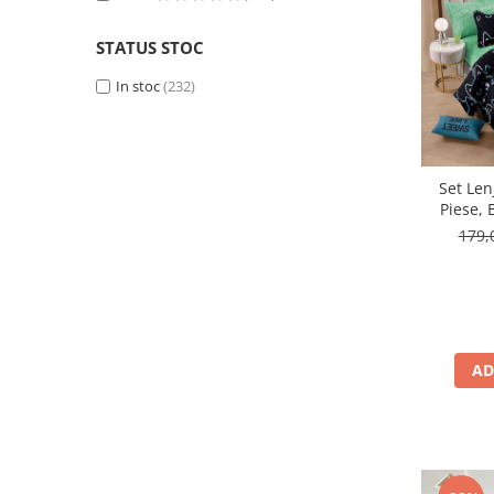
STATUS STOC
In stoc
(232)
Set Len
Piese, 
Elas
179,
AD