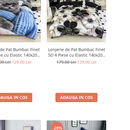
 de Pat Bumbac Finet
Lenjerie de Pat Bumbac Finet
se cu Elastic 140x200
5D 4 Piese cu Elastic 140x200
lue Cuddle Kitty
– Black Pearl
00 Lei
129,00 Lei
179,00 Lei
129,00 Lei
AUGA IN COS
ADAUGA IN COS
-28%