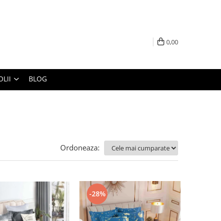
0,00
LII
BLOG
Ordoneaza:
-28%