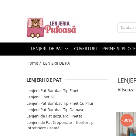
LENJERII DE PAT
PERNE SI PILOTE
HUSE CANAPELE, SCAUNE & FOTOLII
Lenjerii Pat Bumbac Tip Finet
Perne
HUSE SCAUNE
Cearceaf Pat Clasic
Pilote
HUSE CANAPELE & FOTOLII
LENJERII DE PAT
CUVERTURI
PERNE SI PILOTE
Lenjerii Finet 5D
HUSE COLTAR
140x200 cu Elastic
HUSE CANAPELE 3 LOCURI
Home /
LENJERII DE PAT
180x200 cu Elastic
HUSE CANAPEA 2 LOCURI
Lenjerii Pat Bumbac Tip Finet Cu
HUSE FOTOLII
LENJER
LENJERII DE PAT
Pliuri
Afiseaza:
Cearceaf Pat Clasic
Lenjerii Pat Bumbac Tip Finet
Lenjerii Finet 5D
Lenjerii Pat Bumbac Tip Damasc
Lenjerii Pat Bumbac Tip Finet Cu Pliuri
Cearceaf Pat Cu Elastic
Lenjerii Pat Bumbac Tip Damasc
Lenjerii de Pat Jacquard Finetat
Lenjerii de Pat Jacquard Finetat
-30%
Lenjerii de Pat Creponate – Confort și
Lenjerii de Pat Creponate –
Întreținere Ușoară
Confort și Întreținere Ușoară