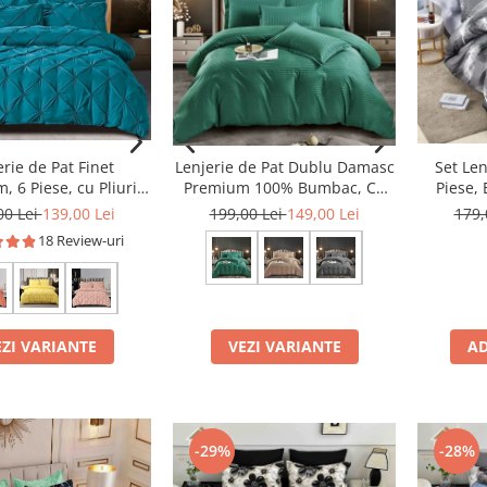
erie de Pat Finet
Lenjerie de Pat Dublu Damasc
Set Len
, 6 Piese, cu Pliuri
Premium 100% Bumbac, Cu
Piese,
Brodate
Elastic, 6 Piese
Elast
00 Lei
139,00 Lei
199,00 Lei
149,00 Lei
179,
18 Review-uri
VEZI VARIANTE
AD
EZI VARIANTE
-29%
-28%