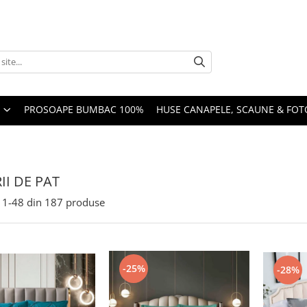
PROSOAPE BUMBAC 100%
HUSE CANAPELE, SCAUNE & FOTO
II DE PAT
1-
48
din
187
produse
-25%
-28%