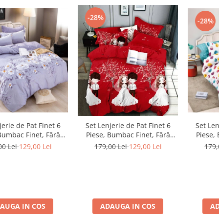
-28%
-28%
Set Len
jerie de Pat Finet 6
Set Lenjerie de Pat Finet 6
Piese,
Bumbac Finet, Fără
Piese, Bumbac Finet, Fără
Elasti
c – Lavender Bloom
Elastic – Love Forever
179,
00 Lei
129,00 Lei
179,00 Lei
129,00 Lei
AD
AUGA IN COS
ADAUGA IN COS