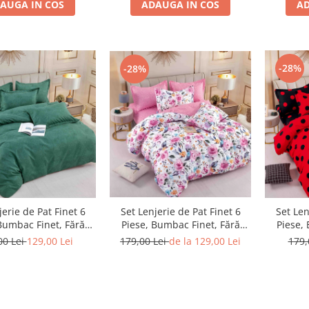
AUGA IN COS
ADAUGA IN COS
AD
-28%
-28%
Set Lenjerie de Pat Finet 6
jerie de Pat Finet 6
Set Len
Piese, Bumbac Finet, Fără
Bumbac Finet, Fără
Piese,
Elastic – Pink Blossom
c – Emerald Grace
Ela
179,00 Lei
de la 129,00 Lei
00 Lei
129,00 Lei
179,