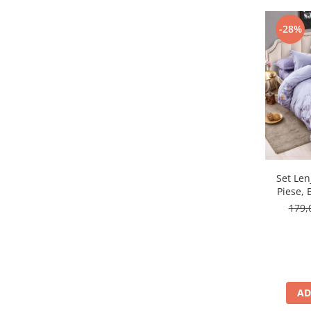
-28%
Set Len
Piese, 
Elasti
179,
AD