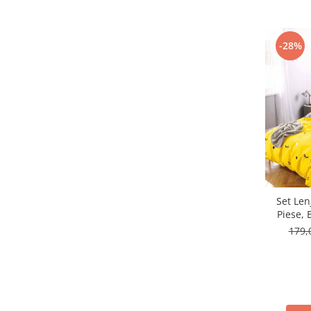
-28%
Set Len
Piese, 
Elast
179,