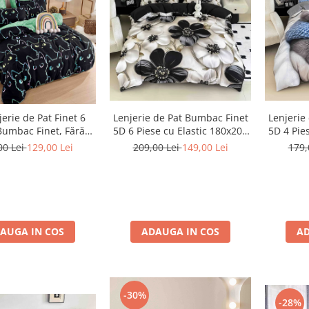
jerie de Pat Finet 6
Lenjerie de Pat Bumbac Finet
Lenjerie
Bumbac Finet, Fără
5D 6 Piese cu Elastic 180x200
5D 4 Pie
tic – Mystic Cats
– Black Pearl
– B
00 Lei
129,00 Lei
209,00 Lei
149,00 Lei
179,
AUGA IN COS
ADAUGA IN COS
AD
-30%
-28%