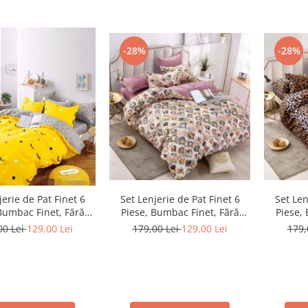
-28%
-28%
jerie de Pat Finet 6
Set Lenjerie de Pat Finet 6
Set Len
Bumbac Finet, Fără
Piese, Bumbac Finet, Fără
Piese,
ic – Sunny Smile
Elastic – Rose Elegance
Elast
00 Lei
129,00 Lei
179,00 Lei
129,00 Lei
179,