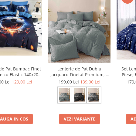
 de Pat Bumbac Finet
Set Len
Lenjerie de Pat Dublu
e cu Elastic 140x200
Piese,
Jacquard Finetat Premium, 6
– Fire Ball
Ela
Piese, 230x250 cm
00 Lei
129,00 Lei
179,
199,00 Lei
139,00 Lei
AUGA IN COS
AD
VEZI VARIANTE