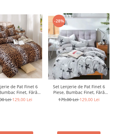
-28%
jerie de Pat Finet 6
Set Lenjerie de Pat Finet 6
 Bumbac Finet, Fără
Piese, Bumbac Finet, Fără
ic – Wild Leopard
Elastic – Urban Stars
00 Lei
129,00 Lei
179,00 Lei
129,00 Lei