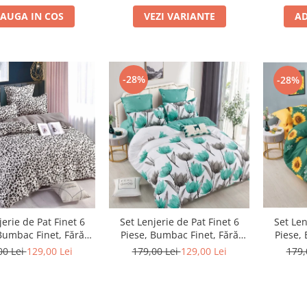
VEZI VARIANTE
AUGA IN COS
AD
-28%
-28%
Set Len
jerie de Pat Finet 6
Set Lenjerie de Pat Finet 6
Piese,
Bumbac Finet, Fără
Piese, Bumbac Finet, Fără
Elasti
ic – Snow Leopard
Elastic – Mint Blossom
179,
00 Lei
129,00 Lei
179,00 Lei
129,00 Lei