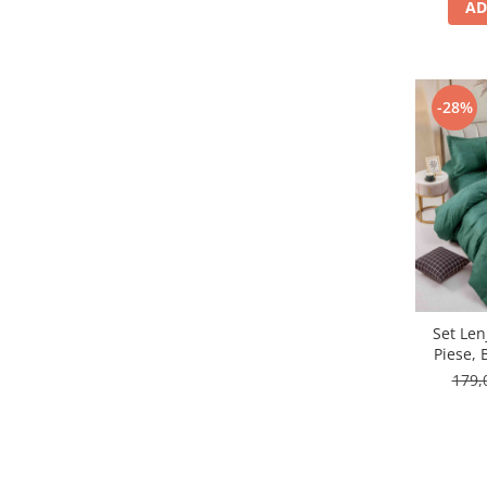
AD
-28%
Set Len
Piese, 
Elasti
179,