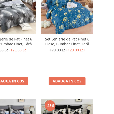
jerie de Pat Finet 6
Set Lenjerie de Pat Finet 6
 Bumbac Finet, Fără
Piese, Bumbac Finet, Fără
ic – Silver Feather
Elastic – Zodiac Dreams
00 Lei
129,00 Lei
179,00 Lei
129,00 Lei
AUGA IN COS
ADAUGA IN COS
-28%