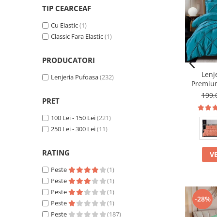
TIP CEARCEAF
Cu Elastic
(1)
Classic Fara Elastic
(1)
PRODUCATORI
Lenj
Lenjeria Pufoasa
(232)
Premium
199,
PRET
100 Lei - 150 Lei
(221)
250 Lei - 300 Lei
(11)
RATING
V
Peste
(1)
Peste
(1)
Peste
(1)
-28%
Peste
(1)
Peste
(187)