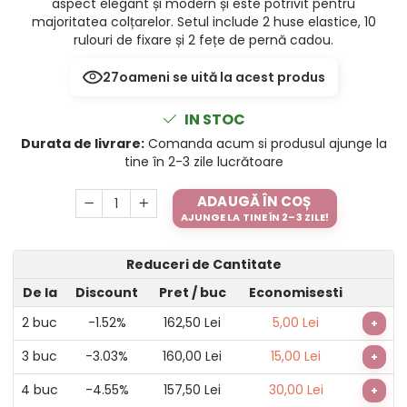
aspect elegant și modern și este potrivit pentru
majoritatea colțarelor. Setul include 2 huse elastice, 10
rulouri de fixare și 2 fețe de pernă cadou.
27
oameni se uită la acest produs
IN STOC
Durata de livrare:
Comanda acum si produsul ajunge la
tine în 2-3 zile lucrătoare
ADAUGĂ ÎN COȘ
AJUNGE LA TINE ÎN 2–3 ZILE!
Reduceri de Cantitate
De la
Discount
Pret
/ buc
Economisesti
2
buc
-1.52%
162,50 Lei
5,00 Lei
+
3
buc
-3.03%
160,00 Lei
15,00 Lei
+
4
buc
-4.55%
157,50 Lei
30,00 Lei
+