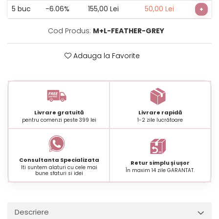
5
buc
-6.06%
155,00 Lei
50,00 Lei
+
Cod Produs:
M+L-FEATHER-GREY
Adauga la Favorite
Livrare gratuită
Livrare rapidă
pentru comenzi peste 399 lei
1-2 zile lucrătoare
Consultanta Specializata
Retur simplu și ușor
Iti suntem alaturi cu cele mai
În maxim 14 zile GARANTAT.
bune sfaturi si idei
Descriere