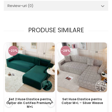
Review-uri
(0)
PRODUSE SIMILARE
-23%
-28%
Set 2 Huse Elastice pentru
Set Huse Elastice pentru
Colțar din Catifea Premium –
Colțar M+L – Silver Weave
M+L