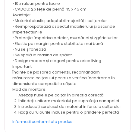
• 10 x rulouri pentru fixare
• CADOU: 2 x fețe de pernă 45 x 45 cm
Avantaje:
• Material elastic, adaptabil majorității colțarelor
• Reîmprospătează aspectul mobilierului și ascunde
imperfecțiunile
• Protecție împotriva petelor, murdăriei și zgârieturilor
• Elastic pe margini pentru stabilitate mai bună
• Nu se șifonează
• Se spală la mașina de spălat
• Design modern și elegant pentru orice living
Important:
Înainte de plasarea comenzii, recomandăm
măsurarea colțarului pentru a verifica încadrarea în
dimensiunile compatibile afișate.
Mod de montare:
Așezați husele pe colțar în direcția corectă
Întindeți uniform materialul pe suprafața canapelei
Introduceți surplusul de material în fantele colțarului
Fixați cu rulourile incluse pentru o prindere perfectă
Informatii conformitate produs