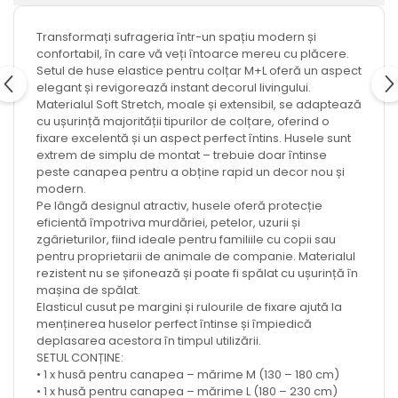
Transformați sufrageria într-un spațiu modern și
confortabil, în care vă veți întoarce mereu cu plăcere.
Setul de huse elastice pentru colțar M+L oferă un aspect
elegant și revigorează instant decorul livingului.
Materialul Soft Stretch, moale și extensibil, se adaptează
cu ușurință majorității tipurilor de colțare, oferind o
fixare excelentă și un aspect perfect întins. Husele sunt
extrem de simplu de montat – trebuie doar întinse
peste canapea pentru a obține rapid un decor nou și
modern.
Pe lângă designul atractiv, husele oferă protecție
eficientă împotriva murdăriei, petelor, uzurii și
zgârieturilor, fiind ideale pentru familiile cu copii sau
pentru proprietarii de animale de companie. Materialul
rezistent nu se șifonează și poate fi spălat cu ușurință în
mașina de spălat.
Elasticul cusut pe margini și rulourile de fixare ajută la
menținerea huselor perfect întinse și împiedică
deplasarea acestora în timpul utilizării.
SETUL CONȚINE:
• 1 x husă pentru canapea – mărime M (130 – 180 cm)
• 1 x husă pentru canapea – mărime L (180 – 230 cm)