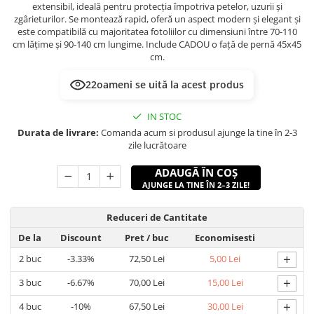
extensibil, ideală pentru protecția împotriva petelor, uzurii și
zgârieturilor. Se montează rapid, oferă un aspect modern și elegant și
este compatibilă cu majoritatea fotoliilor cu dimensiuni între 70-110
cm lățime și 90-140 cm lungime. Include CADOU o față de pernă 45x45
cm.
22
oameni se uită la acest produs
IN STOC
Durata de livrare:
Comanda acum si produsul ajunge la tine în 2-3
zile lucrătoare
ADAUGĂ ÎN COȘ
AJUNGE LA TINE ÎN 2–3 ZILE!
Reduceri de Cantitate
De la
Discount
Pret
/ buc
Economisesti
+
2
buc
-3.33%
72,50 Lei
5,00 Lei
+
3
buc
-6.67%
70,00 Lei
15,00 Lei
+
4
buc
-10%
67,50 Lei
30,00 Lei