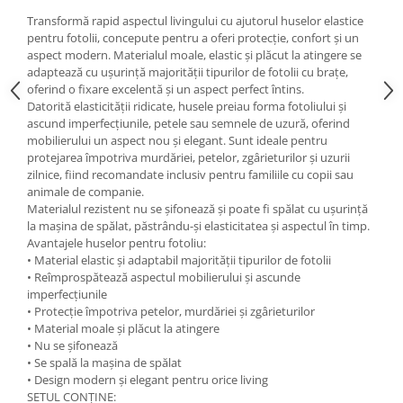
Transformă rapid aspectul livingului cu ajutorul huselor elastice
pentru fotolii, concepute pentru a oferi protecție, confort și un
aspect modern. Materialul moale, elastic și plăcut la atingere se
adaptează cu ușurință majorității tipurilor de fotolii cu brațe,
oferind o fixare excelentă și un aspect perfect întins.
Datorită elasticității ridicate, husele preiau forma fotoliului și
ascund imperfecțiunile, petele sau semnele de uzură, oferind
mobilierului un aspect nou și elegant. Sunt ideale pentru
protejarea împotriva murdăriei, petelor, zgârieturilor și uzurii
zilnice, fiind recomandate inclusiv pentru familiile cu copii sau
animale de companie.
Materialul rezistent nu se șifonează și poate fi spălat cu ușurință
la mașina de spălat, păstrându-și elasticitatea și aspectul în timp.
Avantajele huselor pentru fotoliu:
• Material elastic și adaptabil majorității tipurilor de fotolii
• Reîmprospătează aspectul mobilierului și ascunde
imperfecțiunile
• Protecție împotriva petelor, murdăriei și zgârieturilor
• Material moale și plăcut la atingere
• Nu se șifonează
• Se spală la mașina de spălat
• Design modern și elegant pentru orice living
SETUL CONȚINE: