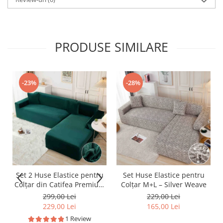
PRODUSE SIMILARE
-23%
-28%
Set 2 Huse Elastice pentru
Set Huse Elastice pentru
Colțar din Catifea Premium
Colțar M+L – Silver Weave
– M+L
299,00 Lei
229,00 Lei
229,00 Lei
165,00 Lei
1 Review