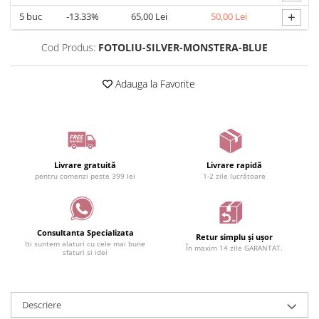
+
5
buc
-13.33%
65,00 Lei
50,00 Lei
Cod Produs:
FOTOLIU-SILVER-MONSTERA-BLUE
Adauga la Favorite
Livrare gratuită
Livrare rapidă
pentru comenzi peste 399 lei
1-2 zile lucrătoare
Consultanta Specializata
Retur simplu și ușor
Iti suntem alaturi cu cele mai bune
În maxim 14 zile GARANTAT.
sfaturi si idei
Descriere