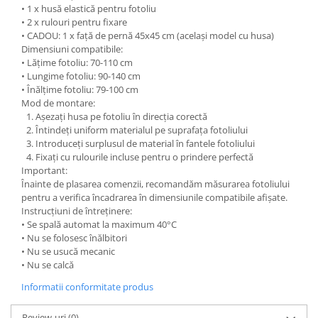
• 1 x husă elastică pentru fotoliu
• 2 x rulouri pentru fixare
• CADOU: 1 x față de pernă 45x45 cm (același model cu husa)
Dimensiuni compatibile:
• Lățime fotoliu: 70-110 cm
• Lungime fotoliu: 90-140 cm
• Înălțime fotoliu: 79-100 cm
Mod de montare:
Așezați husa pe fotoliu în direcția corectă
Întindeți uniform materialul pe suprafața fotoliului
Introduceți surplusul de material în fantele fotoliului
Fixați cu rulourile incluse pentru o prindere perfectă
Important:
Înainte de plasarea comenzii, recomandăm măsurarea fotoliului
pentru a verifica încadrarea în dimensiunile compatibile afișate.
Instrucțiuni de întreținere:
• Se spală automat la maximum 40°C
• Nu se folosesc înălbitori
• Nu se usucă mecanic
• Nu se calcă
Informatii conformitate produs
Review-uri
(0)