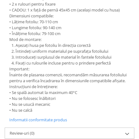
• 2 x rulouri pentru fixare
• CADOU: 1 x față de pernă 45x45 cm (același model cu husa)
Dimensiuni compatibile:
• Lățime fotoliu: 70-110 cm
• Lungime fotoliu: 90-140 cm
• Înălțime fotoliu: 79-100 cm
Mod de montare:
Așezați husa pe fotoliu în direcția corectă
Întindeți uniform materialul pe suprafața fotoliului
Introduceți surplusul de material în fantele fotoliului
Fixați cu rulourile incluse pentru o prindere perfectă
Important:
Înainte de plasarea comenzii, recomandăm măsurarea fotoliului
pentru a verifica încadrarea în dimensiunile compatibile afișate.
Instrucțiuni de întreținere:
• Se spală automat la maximum 40°C
• Nu se folosesc înălbitori
• Nu se usucă mecanic
• Nu se calcă
Informatii conformitate produs
Review-uri
(0)