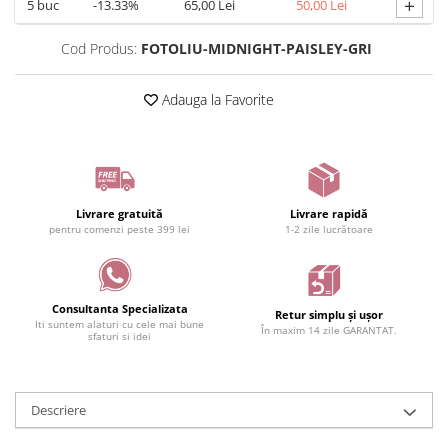
+
5
buc
-13.33%
65,00 Lei
50,00 Lei
Cod Produs:
FOTOLIU-MIDNIGHT-PAISLEY-GRI
Adauga la Favorite
Livrare gratuită
Livrare rapidă
pentru comenzi peste 399 lei
1-2 zile lucrătoare
Consultanta Specializata
Retur simplu și ușor
Iti suntem alaturi cu cele mai bune
În maxim 14 zile GARANTAT.
sfaturi si idei
Descriere