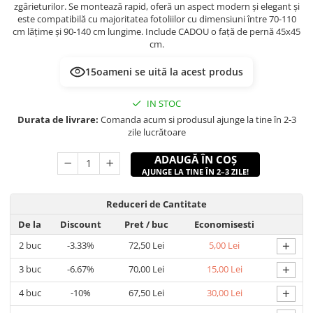
zgârieturilor. Se montează rapid, oferă un aspect modern și elegant și
este compatibilă cu majoritatea fotoliilor cu dimensiuni între 70-110
cm lățime și 90-140 cm lungime. Include CADOU o față de pernă 45x45
cm.
15
oameni se uită la acest produs
IN STOC
Durata de livrare:
Comanda acum si produsul ajunge la tine în 2-3
zile lucrătoare
ADAUGĂ ÎN COȘ
AJUNGE LA TINE ÎN 2–3 ZILE!
Reduceri de Cantitate
De la
Discount
Pret
/ buc
Economisesti
+
2
buc
-3.33%
72,50 Lei
5,00 Lei
+
3
buc
-6.67%
70,00 Lei
15,00 Lei
+
4
buc
-10%
67,50 Lei
30,00 Lei