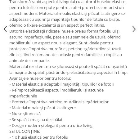
Transformă rapid aspectul livingului cu ajutorul huselor elastice
pentru fotolii, concepute pentru a oferi protecție, confort și un
aspect modern. Materialul moale, elastic și plăcut la atingere se
adaptează cu ușurință majorității tipurilor de fotolii cu brațe,
oferind o fixare excelentă și un aspect perfect întins.
Datorită elasticității ridicate, husele preiau forma fotoliului și
ascund imperfecțiunile, petele sau semnele de uzură, oferind
mobilierului un aspect nou și elegant. Sunt ideale pentru
protejarea împotriva murdăriei, petelor, zgârieturilor și uzurii
zilnice, fiind recomandate inclusiv pentru familiile cu copii sau
animale de companie.
Materialul rezistent nu se șifonează și poate fi spălat cu ușurință
la mașina de spălat, păstrându-și elasticitatea și aspectul în timp.
Avantajele huselor pentru fotoliu:
• Material elastic și adaptabil majorității tipurilor de fotolii
• Reîmprospătează aspectul mobilierului și ascunde
imperfecțiunile
• Protecție împotriva petelor, murdăriei și zgârieturilor
• Material moale și plăcut la atingere
• Nu se șifonează
• Se spală la mașina de spălat
• Design modern și elegant pentru orice living
SETUL CONȚINE:
• 1 x husă elastică pentru fotoliu