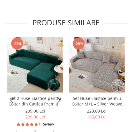
PRODUSE SIMILARE
-23%
-28%
Set 2 Huse Elastice pentru
Set Huse Elastice pentru
Colțar din Catifea Premium
Colțar M+L – Silver Weave
– M+L
299,00 Lei
229,00 Lei
229,00 Lei
165,00 Lei
1 Review