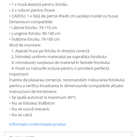
• 1 x husă elastică pentru fotoliu
• 2 x rulouri pentru fixare
• CADOU: 1 x față de pernă 45x45 cm (același model cu husa)
Dimensiuni compatibile:
• Lățime fotoliu: 70-110 cm
• Lungime fotoliu: 90-140 cm
• Înălțime fotoliu: 79-100 cm
Mod de montare:
Așezați husa pe fotoliu în direcția corectă
Întindeți uniform materialul pe suprafața fotoliului
Introduceți surplusul de material în fantele fotoliului
Fixați cu rulourile incluse pentru o prindere perfectă
Important:
Înainte de plasarea comenzii, recomandăm măsurarea fotoliului
pentru a verifica încadrarea în dimensiunile compatibile afișate.
Instrucțiuni de întreținere:
• Se spală automat la maximum 40°C
• Nu se folosesc înălbitori
• Nu se usucă mecanic
• Nu se calcă
Informatii conformitate produs