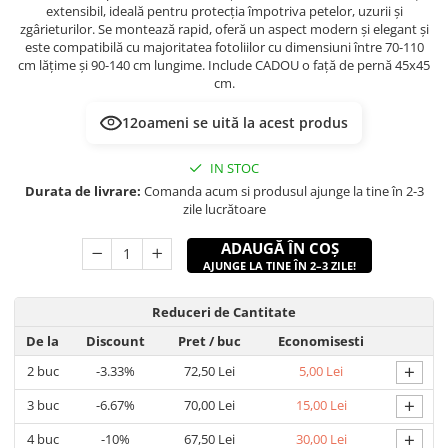
extensibil, ideală pentru protecția împotriva petelor, uzurii și
zgârieturilor. Se montează rapid, oferă un aspect modern și elegant și
este compatibilă cu majoritatea fotoliilor cu dimensiuni între 70-110
cm lățime și 90-140 cm lungime. Include CADOU o față de pernă 45x45
cm.
12
oameni se uită la acest produs
IN STOC
Durata de livrare:
Comanda acum si produsul ajunge la tine în 2-3
zile lucrătoare
ADAUGĂ ÎN COȘ
AJUNGE LA TINE ÎN 2–3 ZILE!
Reduceri de Cantitate
De la
Discount
Pret
/ buc
Economisesti
+
2
buc
-3.33%
72,50 Lei
5,00 Lei
+
3
buc
-6.67%
70,00 Lei
15,00 Lei
+
4
buc
-10%
67,50 Lei
30,00 Lei