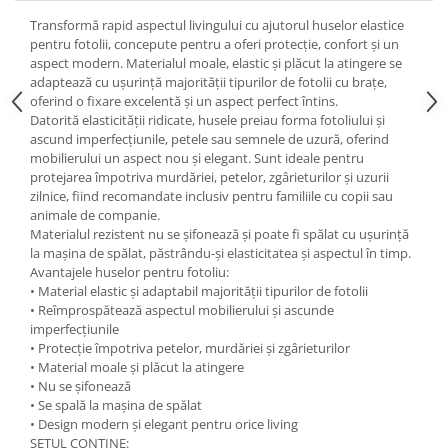
Transformă rapid aspectul livingului cu ajutorul huselor elastice
pentru fotolii, concepute pentru a oferi protecție, confort și un
aspect modern. Materialul moale, elastic și plăcut la atingere se
adaptează cu ușurință majorității tipurilor de fotolii cu brațe,
oferind o fixare excelentă și un aspect perfect întins.
Datorită elasticității ridicate, husele preiau forma fotoliului și
ascund imperfecțiunile, petele sau semnele de uzură, oferind
mobilierului un aspect nou și elegant. Sunt ideale pentru
protejarea împotriva murdăriei, petelor, zgârieturilor și uzurii
zilnice, fiind recomandate inclusiv pentru familiile cu copii sau
animale de companie.
Materialul rezistent nu se șifonează și poate fi spălat cu ușurință
la mașina de spălat, păstrându-și elasticitatea și aspectul în timp.
Avantajele huselor pentru fotoliu:
• Material elastic și adaptabil majorității tipurilor de fotolii
• Reîmprospătează aspectul mobilierului și ascunde
imperfecțiunile
• Protecție împotriva petelor, murdăriei și zgârieturilor
• Material moale și plăcut la atingere
• Nu se șifonează
• Se spală la mașina de spălat
• Design modern și elegant pentru orice living
SETUL CONȚINE: