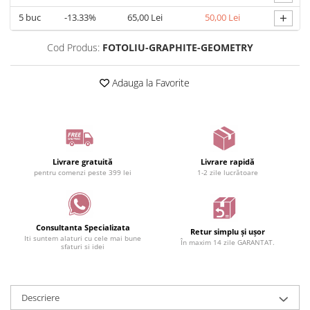
+
5
buc
-13.33%
65,00 Lei
50,00 Lei
Cod Produs:
FOTOLIU-GRAPHITE-GEOMETRY
Adauga la Favorite
Livrare gratuită
Livrare rapidă
pentru comenzi peste 399 lei
1-2 zile lucrătoare
Consultanta Specializata
Retur simplu și ușor
Iti suntem alaturi cu cele mai bune
În maxim 14 zile GARANTAT.
sfaturi si idei
Descriere