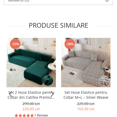
Review-uri
(0)
PRODUSE SIMILARE
-23%
-28%
Set 2 Huse Elastice pentru
Set Huse Elastice pentru
Colțar din Catifea Premium
Colțar M+L – Silver Weave
– M+L
299,00 Lei
229,00 Lei
229,00 Lei
165,00 Lei
1 Review