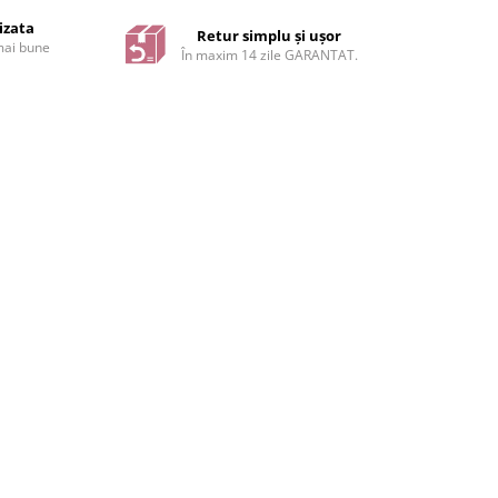
izata
Retur simplu și ușor
 mai bune
În maxim 14 zile GARANTAT.