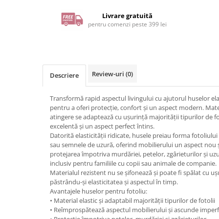
Livrare gratuită
pentru comenzi peste 399 lei
Review-uri
(0)
Descriere
Transformă rapid aspectul livingului cu ajutorul huselor ela
pentru a oferi protecție, confort și un aspect modern. Materi
atingere se adaptează cu ușurință majorității tipurilor de fot
excelentă și un aspect perfect întins.
Datorită elasticității ridicate, husele preiau forma fotoliulu
sau semnele de uzură, oferind mobilierului un aspect nou ș
protejarea împotriva murdăriei, petelor, zgârieturilor și uzu
inclusiv pentru familiile cu copii sau animale de companie.
Materialul rezistent nu se șifonează și poate fi spălat cu uș
păstrându-și elasticitatea și aspectul în timp.
Avantajele huselor pentru fotoliu:
• Material elastic și adaptabil majorității tipurilor de fotolii
• Reîmprospătează aspectul mobilierului și ascunde imperf
• Protecție împotriva petelor, murdăriei și zgârieturilor