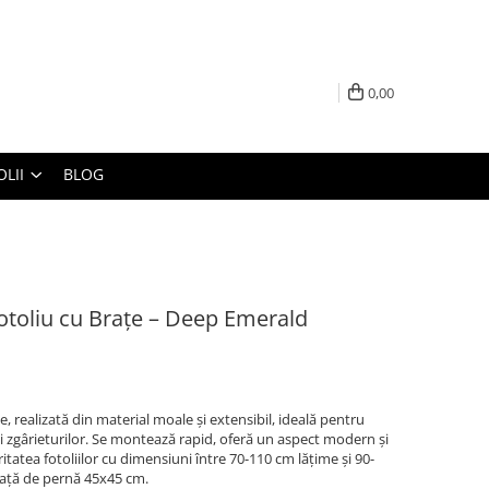
0,00
LII
BLOG
otoliu cu Brațe – Deep Emerald
e, realizată din material moale și extensibil, ideală pentru
și zgârieturilor. Se montează rapid, oferă un aspect modern și
itatea fotoliilor cu dimensiuni între 70-110 cm lățime și 90-
ață de pernă 45x45 cm.