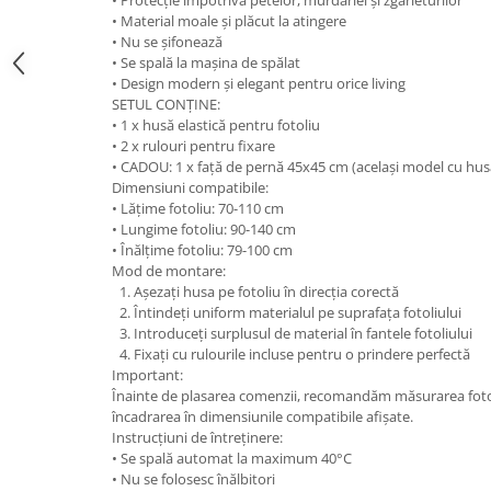
• Material moale și plăcut la atingere
• Nu se șifonează
• Se spală la mașina de spălat
• Design modern și elegant pentru orice living
SETUL CONȚINE:
• 1 x husă elastică pentru fotoliu
• 2 x rulouri pentru fixare
• CADOU: 1 x față de pernă 45x45 cm (același model cu hus
Dimensiuni compatibile:
• Lățime fotoliu: 70-110 cm
• Lungime fotoliu: 90-140 cm
• Înălțime fotoliu: 79-100 cm
Mod de montare:
Așezați husa pe fotoliu în direcția corectă
Întindeți uniform materialul pe suprafața fotoliului
Introduceți surplusul de material în fantele fotoliului
Fixați cu rulourile incluse pentru o prindere perfectă
Important:
Înainte de plasarea comenzii, recomandăm măsurarea fotoli
încadrarea în dimensiunile compatibile afișate.
Instrucțiuni de întreținere:
• Se spală automat la maximum 40°C
• Nu se folosesc înălbitori