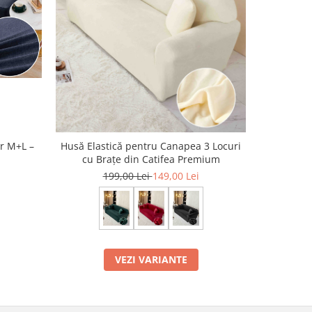
-38%
ar M+L –
Husă Elastică pentru Canapea 3 Locuri
Husă Elasti
cu Brațe din Catifea Premium
199,00 Lei
149,00 Lei
VEZI VARIANTE