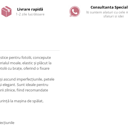
Consultanta Special
Livrare rapidă
Iti suntem alaturi cu cele
1-2 zile lucrătoare
sfaturi si idei
stice pentru fotolii, concepute
alul moale, elastic și plăcut la
olii cu brațe, oferind o fixare
i și ascund imperfecțiunile, petele
i elegant. Sunt ideale pentru
rii zilnice, fiind recomandate
urință la mașina de spălat,
ecțiunile