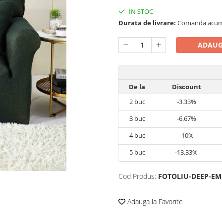
IN STOC
Durata de livrare:
Comanda acum si
ADAUG
De la
Discount
2
buc
-3.33%
3
buc
-6.67%
4
buc
-10%
5
buc
-13.33%
Cod Produs:
FOTOLIU-DEEP-E
Adauga la Favorite