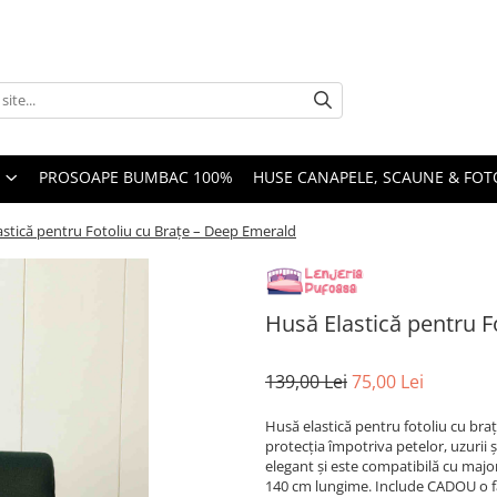
PROSOAPE BUMBAC 100%
HUSE CANAPELE, SCAUNE & FOTO
astică pentru Fotoliu cu Brațe – Deep Emerald
Husă Elastică pentru F
139,00 Lei
75,00 Lei
Husă elastică pentru fotoliu cu braț
protecția împotriva petelor, uzurii 
elegant și este compatibilă cu major
140 cm lungime. Include CADOU o f