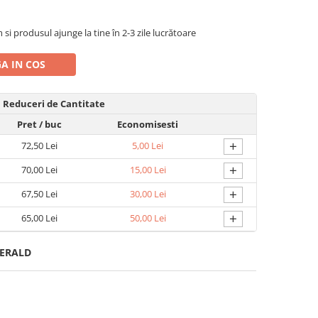
 produsul ajunge la tine în 2-3 zile lucrătoare
A IN COS
Reduceri de Cantitate
Pret
/ buc
Economisesti
+
72,50 Lei
5,00 Lei
+
70,00 Lei
15,00 Lei
+
67,50 Lei
30,00 Lei
+
65,00 Lei
50,00 Lei
MERALD