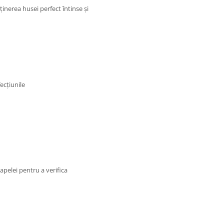
ținerea husei perfect întinse și
ecțiunile
elei pentru a verifica