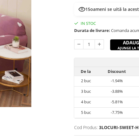
15
oameni se uită la aces
IN STOC
Durata de livrare:
Comanda acum si
ADAUG
AJUNGE LA TI
De la
Discount
2
buc
-1.94%
3
buc
-3.88%
4
buc
-5.81%
5
buc
-7.75%
Cod Produs:
3LOCURI-SWEET-H