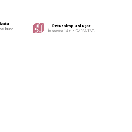
izata
Retur simplu și ușor
 mai bune
În maxim 14 zile GARANTAT.