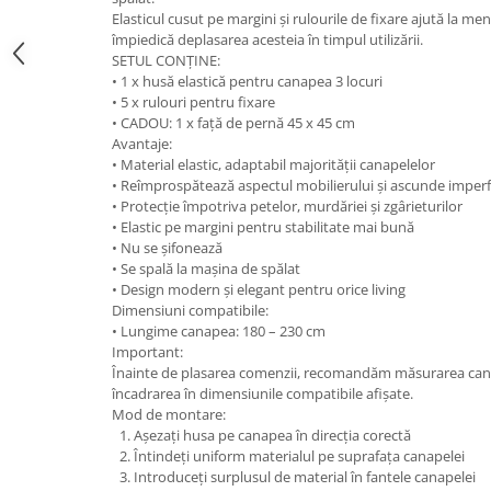
Elasticul cusut pe margini și rulourile de fixare ajută la men
împiedică deplasarea acesteia în timpul utilizării.
SETUL CONȚINE:
• 1 x husă elastică pentru canapea 3 locuri
• 5 x rulouri pentru fixare
• CADOU: 1 x față de pernă 45 x 45 cm
Avantaje:
• Material elastic, adaptabil majorității canapelelor
• Reîmprospătează aspectul mobilierului și ascunde imperf
• Protecție împotriva petelor, murdăriei și zgârieturilor
• Elastic pe margini pentru stabilitate mai bună
• Nu se șifonează
• Se spală la mașina de spălat
• Design modern și elegant pentru orice living
Dimensiuni compatibile:
• Lungime canapea: 180 – 230 cm
Important:
Înainte de plasarea comenzii, recomandăm măsurarea canap
încadrarea în dimensiunile compatibile afișate.
Mod de montare:
Așezați husa pe canapea în direcția corectă
Întindeți uniform materialul pe suprafața canapelei
Introduceți surplusul de material în fantele canapelei