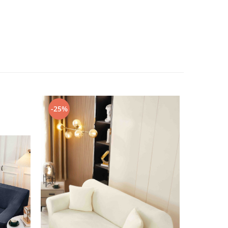
-25%
-38%