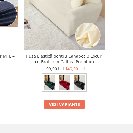
ar M+L –
Husă Elastică pentru Canapea 3 Locuri
Husă Elasti
cu Brațe din Catifea Premium
199,00 Lei
149,00 Lei
VEZI VARIANTE