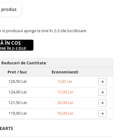
t produs
 produsul ajunge la tine în 2-3 zile lucrătoare
Ă ÎN COȘ
NE ÎN 2–3 ZILE!
Reduceri de Cantitate
Pret
/ buc
Economisesti
+
126,50 Lei
5,00 Lei
+
124,00 Lei
15,00 Lei
+
121,50 Lei
30,00 Lei
+
119,00 Lei
50,00 Lei
EARTS