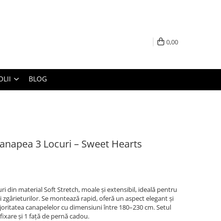
0,00
LII
BLOG
Canapea 3 Locuri – Sweet Hearts
i din material Soft Stretch, moale și extensibil, ideală pentru
și zgârieturilor. Se montează rapid, oferă un aspect elegant și
joritatea canapelelor cu dimensiuni între 180–230 cm. Setul
 fixare și 1 față de pernă cadou.