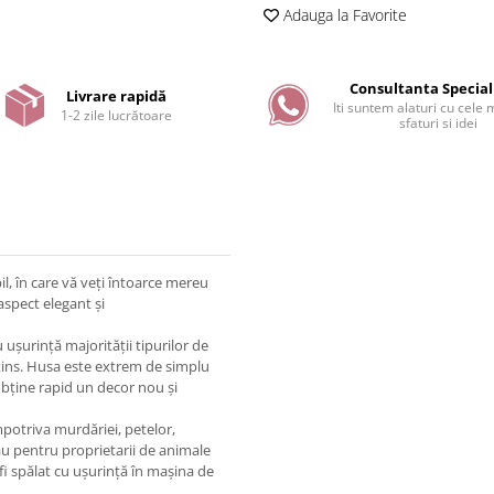
Adauga la Favorite
Consultanta Special
Livrare rapidă
Iti suntem alaturi cu cele
1-2 zile lucrătoare
sfaturi si idei
l, în care vă veți întoarce mereu
aspect elegant și
 ușurință majorității tipurilor de
ntins. Husa este extrem de simplu
bține rapid un decor nou și
mpotriva murdăriei, petelor,
 sau pentru proprietarii de animale
fi spălat cu ușurință în mașina de