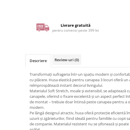
Livrare gratuită
pentru comenzi peste 399 lei
Review-uri
(0)
Descriere
Transformați sufrageria într-un spațiu modern și confortabi
cu plăcere. Husa elastică pentru canapea 3 locuri oferă un 
reîmprospătează instant decorul livingului.
Materialul Soft Stretch, moale și extensibil, se adaptează cu
canapele, oferind o fixare excelentă și un aspect perfect î
de montat – trebuie doar întinsă peste canapea pentru a o
modern.
Pe lângă designul atractiv, husa oferă protecție eficientă î
uzurii și zgârieturilor, fiind ideală pentru familiile cu copii
de companie. Materialul rezistent nu se șifonează și poate 
spălat.