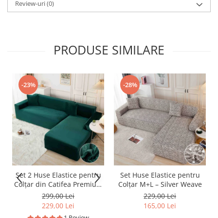
Review-uri
(0)
PRODUSE SIMILARE
-23%
-28%
Set 2 Huse Elastice pentru
Set Huse Elastice pentru
Colțar din Catifea Premium
Colțar M+L – Silver Weave
– M+L
299,00 Lei
229,00 Lei
229,00 Lei
165,00 Lei
1 Review