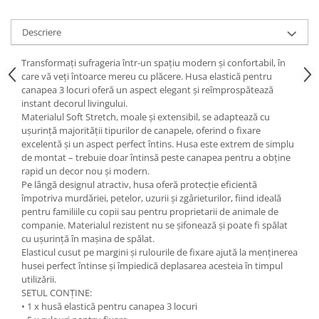
Descriere
Transformați sufrageria într-un spațiu modern și confortabil, în
care vă veți întoarce mereu cu plăcere. Husa elastică pentru
canapea 3 locuri oferă un aspect elegant și reîmprospătează
instant decorul livingului.
Materialul Soft Stretch, moale și extensibil, se adaptează cu
ușurință majorității tipurilor de canapele, oferind o fixare
excelentă și un aspect perfect întins. Husa este extrem de simplu
de montat – trebuie doar întinsă peste canapea pentru a obține
rapid un decor nou și modern.
Pe lângă designul atractiv, husa oferă protecție eficientă
împotriva murdăriei, petelor, uzurii și zgârieturilor, fiind ideală
pentru familiile cu copii sau pentru proprietarii de animale de
companie. Materialul rezistent nu se șifonează și poate fi spălat
cu ușurință în mașina de spălat.
Elasticul cusut pe margini și rulourile de fixare ajută la menținerea
husei perfect întinse și împiedică deplasarea acesteia în timpul
utilizării.
SETUL CONȚINE:
• 1 x husă elastică pentru canapea 3 locuri