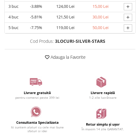
+
3
buc
-3.88%
124,00 Lei
15,00 Lei
+
4
buc
-5.81%
121,50 Lei
30,00 Lei
+
5
buc
-7.75%
119,00 Lei
50,00 Lei
Cod Produs:
3LOCURI-SILVER-STARS
Adauga la Favorite
Livrare gratuită
Livrare rapidă
pentru comenzi peste 399 lei
1-2 zile lucrătoare
Consultanta Specializata
Retur simplu și ușor
Iti suntem alaturi cu cele mai bune
În maxim 14 zile GARANTAT.
sfaturi si idei