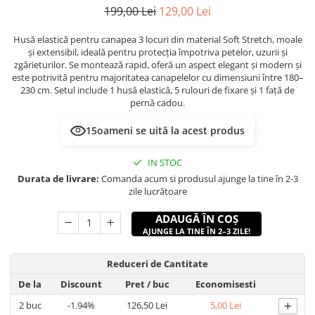
199,00 Lei
129,00 Lei
Husă elastică pentru canapea 3 locuri din material Soft Stretch, moale
și extensibil, ideală pentru protecția împotriva petelor, uzurii și
zgârieturilor. Se montează rapid, oferă un aspect elegant și modern și
este potrivită pentru majoritatea canapelelor cu dimensiuni între 180–
230 cm. Setul include 1 husă elastică, 5 rulouri de fixare și 1 față de
pernă cadou.
17
oameni se uită la acest produs
IN STOC
Durata de livrare:
Comanda acum si produsul ajunge la tine în 2-3
zile lucrătoare
ADAUGĂ ÎN COȘ
AJUNGE LA TINE ÎN 2–3 ZILE!
Reduceri de Cantitate
De la
Discount
Pret
/ buc
Economisesti
+
2
buc
-1.94%
126,50 Lei
5,00 Lei