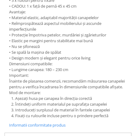
• 5 x rulouri pentru fixare
• CADOU: 1 x față de pernă 45 x 45 cm
Avantaje:
• Material elastic, adaptabil majorității canapelelor
• Reîmprospătează aspectul mobilierului și ascunde
imperfecțiunile
• Protecție împotriva petelor, murdăriei și zgârieturilor
• Elastic pe margini pentru stabilitate mai bună
• Nu se șifonează
• Se spală la mașina de spălat
• Design modern și elegant pentru orice living
Dimensiuni compatibile:
• Lungime canapea: 180 – 230 cm
Important:
Înainte de plasarea comenzii, recomandăm măsurarea canapelei
pentru a verifica încadrarea în dimensiunile compatibile afișate.
Mod de montare:
Așezați husa pe canapea în direcția corectă
Întindeți uniform materialul pe suprafața canapelei
Introduceți surplusul de material în fantele canapelei
Fixați cu rulourile incluse pentru o prindere perfectă
Informatii conformitate produs