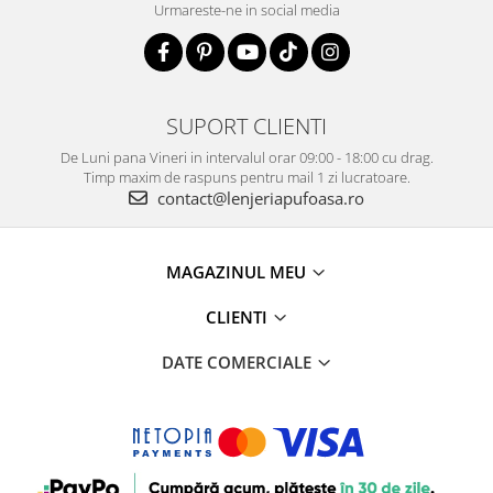
Urmareste-ne in social media
SUPORT CLIENTI
De Luni pana Vineri in intervalul orar 09:00 - 18:00 cu drag.
Timp maxim de raspuns pentru mail 1 zi lucratoare.
contact@lenjeriapufoasa.ro
MAGAZINUL MEU
CLIENTI
DATE COMERCIALE