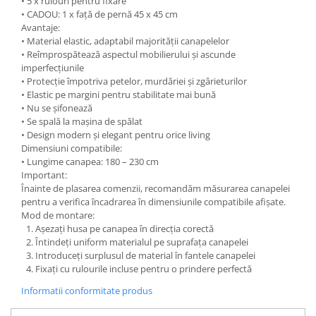
• 5 x rulouri pentru fixare
• CADOU: 1 x față de pernă 45 x 45 cm
Avantaje:
• Material elastic, adaptabil majorității canapelelor
• Reîmprospătează aspectul mobilierului și ascunde
imperfecțiunile
• Protecție împotriva petelor, murdăriei și zgârieturilor
• Elastic pe margini pentru stabilitate mai bună
• Nu se șifonează
• Se spală la mașina de spălat
• Design modern și elegant pentru orice living
Dimensiuni compatibile:
• Lungime canapea: 180 – 230 cm
Important:
Înainte de plasarea comenzii, recomandăm măsurarea canapelei
pentru a verifica încadrarea în dimensiunile compatibile afișate.
Mod de montare:
Așezați husa pe canapea în direcția corectă
Întindeți uniform materialul pe suprafața canapelei
Introduceți surplusul de material în fantele canapelei
Fixați cu rulourile incluse pentru o prindere perfectă
Informatii conformitate produs