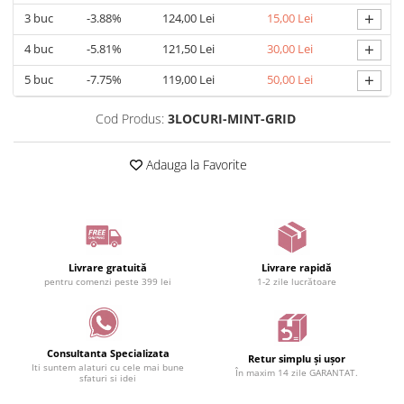
+
3
buc
-3.88%
124,00 Lei
15,00 Lei
+
4
buc
-5.81%
121,50 Lei
30,00 Lei
+
5
buc
-7.75%
119,00 Lei
50,00 Lei
Cod Produs:
3LOCURI-MINT-GRID
Adauga la Favorite
Livrare gratuită
Livrare rapidă
pentru comenzi peste 399 lei
1-2 zile lucrătoare
Consultanta Specializata
Retur simplu și ușor
Iti suntem alaturi cu cele mai bune
În maxim 14 zile GARANTAT.
sfaturi si idei