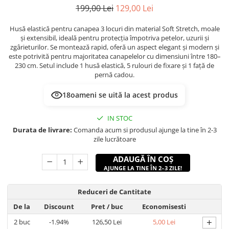
199,00 Lei
129,00 Lei
Husă elastică pentru canapea 3 locuri din material Soft Stretch, moale
și extensibil, ideală pentru protecția împotriva petelor, uzurii și
zgârieturilor. Se montează rapid, oferă un aspect elegant și modern și
este potrivită pentru majoritatea canapelelor cu dimensiuni între 180–
230 cm. Setul include 1 husă elastică, 5 rulouri de fixare și 1 față de
pernă cadou.
18
oameni se uită la acest produs
IN STOC
Durata de livrare:
Comanda acum si produsul ajunge la tine în 2-3
zile lucrătoare
ADAUGĂ ÎN COȘ
AJUNGE LA TINE ÎN 2–3 ZILE!
Reduceri de Cantitate
De la
Discount
Pret
/ buc
Economisesti
+
2
buc
-1.94%
126,50 Lei
5,00 Lei