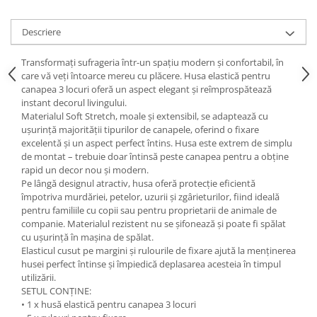
Descriere
Transformați sufrageria într-un spațiu modern și confortabil, în
care vă veți întoarce mereu cu plăcere. Husa elastică pentru
canapea 3 locuri oferă un aspect elegant și reîmprospătează
instant decorul livingului.
Materialul Soft Stretch, moale și extensibil, se adaptează cu
ușurință majorității tipurilor de canapele, oferind o fixare
excelentă și un aspect perfect întins. Husa este extrem de simplu
de montat – trebuie doar întinsă peste canapea pentru a obține
rapid un decor nou și modern.
Pe lângă designul atractiv, husa oferă protecție eficientă
împotriva murdăriei, petelor, uzurii și zgârieturilor, fiind ideală
pentru familiile cu copii sau pentru proprietarii de animale de
companie. Materialul rezistent nu se șifonează și poate fi spălat
cu ușurință în mașina de spălat.
Elasticul cusut pe margini și rulourile de fixare ajută la menținerea
husei perfect întinse și împiedică deplasarea acesteia în timpul
utilizării.
SETUL CONȚINE:
• 1 x husă elastică pentru canapea 3 locuri