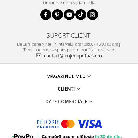
Urmareste-ne in social media
SUPORT CLIENTI
De Luni pana Vineri in intervalul orar 09:00 - 18:00 cu drag.
Timp maxim de raspuns pentru mail 1 zi lucratoare.
contact@lenjeriapufoasa.ro
MAGAZINUL MEU
CLIENTI
DATE COMERCIALE