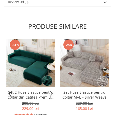
Review-uri
(0)
PRODUSE SIMILARE
-23%
-28%
Set 2 Huse Elastice pentru
Set Huse Elastice pentru
Colțar din Catifea Premium
Colțar M+L – Silver Weave
– M+L
299,00 Lei
229,00 Lei
229,00 Lei
165,00 Lei
1 Review