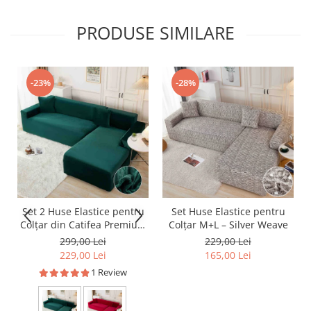
PRODUSE SIMILARE
-23%
-28%
Set 2 Huse Elastice pentru
Set Huse Elastice pentru
Colțar din Catifea Premium
Colțar M+L – Silver Weave
– M+L
299,00 Lei
229,00 Lei
229,00 Lei
165,00 Lei
1 Review