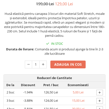
199,00 Lei
129,00 Lei
Husă elastică pentru canapea 3 locuri din material Soft Stretch, moale
și extensibil, ideală pentru protecția împotriva petelor, uzurii și
zgârieturilor. Se montează rapid, oferă un aspect elegant și modern și
este potrivită pentru majoritatea canapelelor cu dimensiuni între 180–
230 cm. Setul include 1 husă elastică, 5 rulouri de fixare și 1 față de
pernă cadou.
IN STOC
Durata de livrare:
Comanda acum si produsul ajunge la tine în 2-3
zile lucrătoare
ADAUGA IN COS
Reduceri de Cantitate
De la
Discount
Pret
/ buc
Economisesti
+
2
buc
-1.94%
126,50 Lei
5,00 Lei
+
3
buc
-3.88%
124,00 Lei
15,00 Lei
+
4
buc
-5.81%
121,50 Lei
30,00 Lei