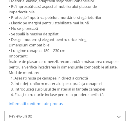
• Material elastic, adaptabil majorității canapelelor
• Reîmprospătează aspectul mobilierului și ascunde
imperfecțiunile
• Protecție împotriva petelor, murdăriei și zgârieturilor
• Elastic pe margini pentru stabilitate mai bună
• Nu se șifonează
• Se spală la mașina de spălat
• Design modern și elegant pentru orice living
Dimensiuni compatibile:
• Lungime canapea: 180 – 230 cm
Important:
Înainte de plasarea comenzii, recomandăm măsurarea canapelei
pentru a verifica încadrarea în dimensiunile compatibile afișate.
Mod de montare:
Așezați husa pe canapea în direcția corectă
Întindeți uniform materialul pe suprafața canapelei
Introduceți surplusul de material în fantele canapelei
Fixați cu rulourile incluse pentru o prindere perfectă
Informatii conformitate produs
Review-uri
(0)