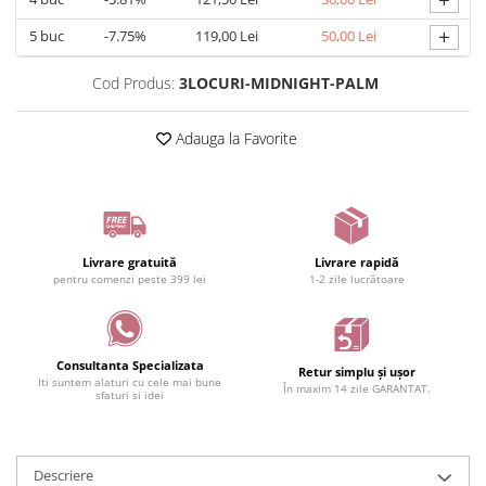
+
5
buc
-7.75%
119,00 Lei
50,00 Lei
Cod Produs:
3LOCURI-MIDNIGHT-PALM
Adauga la Favorite
Livrare gratuită
Livrare rapidă
pentru comenzi peste 399 lei
1-2 zile lucrătoare
Consultanta Specializata
Retur simplu și ușor
Iti suntem alaturi cu cele mai bune
În maxim 14 zile GARANTAT.
sfaturi si idei
Descriere