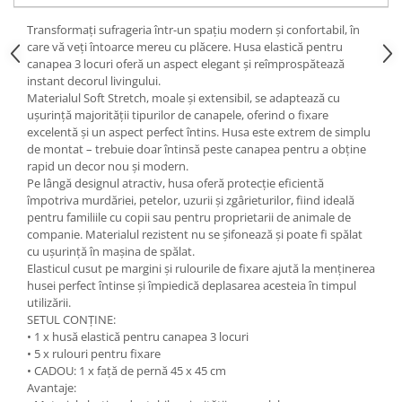
Transformați sufrageria într-un spațiu modern și confortabil, în
care vă veți întoarce mereu cu plăcere. Husa elastică pentru
canapea 3 locuri oferă un aspect elegant și reîmprospătează
instant decorul livingului.
Materialul Soft Stretch, moale și extensibil, se adaptează cu
ușurință majorității tipurilor de canapele, oferind o fixare
excelentă și un aspect perfect întins. Husa este extrem de simplu
de montat – trebuie doar întinsă peste canapea pentru a obține
rapid un decor nou și modern.
Pe lângă designul atractiv, husa oferă protecție eficientă
împotriva murdăriei, petelor, uzurii și zgârieturilor, fiind ideală
pentru familiile cu copii sau pentru proprietarii de animale de
companie. Materialul rezistent nu se șifonează și poate fi spălat
cu ușurință în mașina de spălat.
Elasticul cusut pe margini și rulourile de fixare ajută la menținerea
husei perfect întinse și împiedică deplasarea acesteia în timpul
utilizării.
SETUL CONȚINE:
• 1 x husă elastică pentru canapea 3 locuri
• 5 x rulouri pentru fixare
• CADOU: 1 x față de pernă 45 x 45 cm
Avantaje: