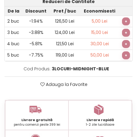
Reduceri de Cantitate
De la
Discount
Pret
/ buc
Economisesti
2
buc
-1.94%
126,50 Lei
5,00 Lei
+
3
buc
-3.88%
124,00 Lei
15,00 Lei
+
4
buc
-5.81%
121,50 Lei
30,00 Lei
+
5
buc
-7.75%
119,00 Lei
50,00 Lei
+
Cod Produs:
3LOCURI-MIDNIGHT-BLUE
Adauga la Favorite
Livrare gratuită
Livrare rapidă
pentru comenzi peste 399 lei
1-2 zile lucrătoare