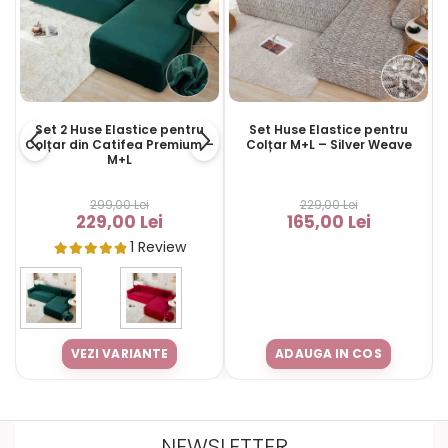
Set 2 Huse Elastice pentru
Set Huse Elastice pentru
Colțar din Catifea Premium –
Colțar M+L – Silver Weave
M+L
299,00 Lei
229,00 Lei
229,00 Lei
165,00 Lei
1 Review
VEZI VARIANTE
ADAUGA IN COS
NEWSLETTER