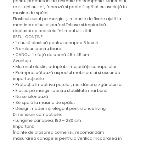
pentru proprietarii de animale de companie. Materialul
rezistent nu se șifonează și poate fi spălat cu ușurință în
mașina de spălat.
Elasticul cusut pe margini și rulourile de fixare ajută la
menținerea husei perfect întinse și împiedică
deplasarea acesteia în timpul utilizării.
SETUL CONȚINE:
• 1 x husă elastică pentru canapea 3 locuri
• 5 x rulouri pentru fixare
• CADOU: 1 x față de pernă 45 x 45 cm
Avantaje:
• Material elastic, adaptabil majorității canapelelor
• Reîmprospătează aspectul mobilierului și ascunde
imperfecțiunile
• Protecție împotriva petelor, murdăriei și zgârieturilor
• Elastic pe margini pentru stabilitate mai bună
• Nu se șifonează
• Se spală la mașina de spălat
• Design modern și elegant pentru orice living
Dimensiuni compatibile:
• Lungime canapea: 180 – 230 cm
Important:
Înainte de plasarea comenzii, recomandăm
măsurarea canapelei pentru a verifica încadrarea în