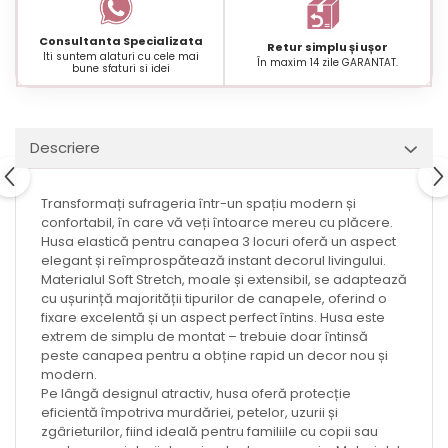
Consultanta Specializata
Retur simplu și ușor
Iti suntem alaturi cu cele mai
În maxim 14 zile GARANTAT.
bune sfaturi si idei
Descriere
Transformați sufrageria într-un spațiu modern și
confortabil, în care vă veți întoarce mereu cu plăcere.
Husa elastică pentru canapea 3 locuri oferă un aspect
elegant și reîmprospătează instant decorul livingului.
Materialul Soft Stretch, moale și extensibil, se adaptează
cu ușurință majorității tipurilor de canapele, oferind o
fixare excelentă și un aspect perfect întins. Husa este
extrem de simplu de montat – trebuie doar întinsă
peste canapea pentru a obține rapid un decor nou și
modern.
Pe lângă designul atractiv, husa oferă protecție
eficientă împotriva murdăriei, petelor, uzurii și
zgârieturilor, fiind ideală pentru familiile cu copii sau