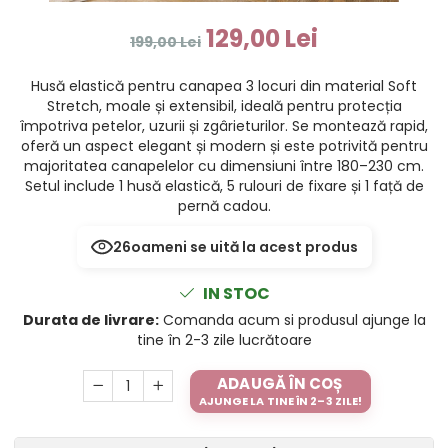
129,00 Lei
199,00 Lei
Husă elastică pentru canapea 3 locuri din material Soft
Stretch, moale și extensibil, ideală pentru protecția
împotriva petelor, uzurii și zgârieturilor. Se montează rapid,
oferă un aspect elegant și modern și este potrivită pentru
majoritatea canapelelor cu dimensiuni între 180–230 cm.
Setul include 1 husă elastică, 5 rulouri de fixare și 1 față de
pernă cadou.
26
oameni se uită la acest produs
IN STOC
Durata de livrare:
Comanda acum si produsul ajunge la
tine în 2-3 zile lucrătoare
ADAUGĂ ÎN COȘ
AJUNGE LA TINE ÎN 2–3 ZILE!