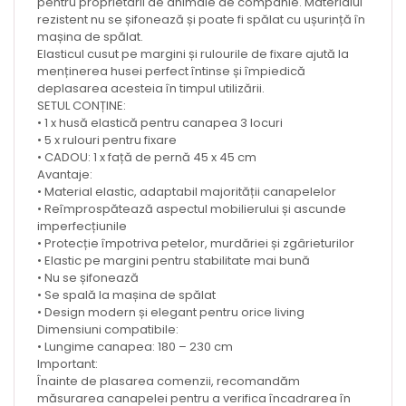
pentru proprietarii de animale de companie. Materialul
rezistent nu se șifonează și poate fi spălat cu ușurință în
mașina de spălat.
Elasticul cusut pe margini și rulourile de fixare ajută la
menținerea husei perfect întinse și împiedică
deplasarea acesteia în timpul utilizării.
SETUL CONȚINE:
• 1 x husă elastică pentru canapea 3 locuri
• 5 x rulouri pentru fixare
• CADOU: 1 x față de pernă 45 x 45 cm
Avantaje:
• Material elastic, adaptabil majorității canapelelor
• Reîmprospătează aspectul mobilierului și ascunde
imperfecțiunile
• Protecție împotriva petelor, murdăriei și zgârieturilor
• Elastic pe margini pentru stabilitate mai bună
• Nu se șifonează
• Se spală la mașina de spălat
• Design modern și elegant pentru orice living
Dimensiuni compatibile:
• Lungime canapea: 180 – 230 cm
Important:
Înainte de plasarea comenzii, recomandăm
măsurarea canapelei pentru a verifica încadrarea în