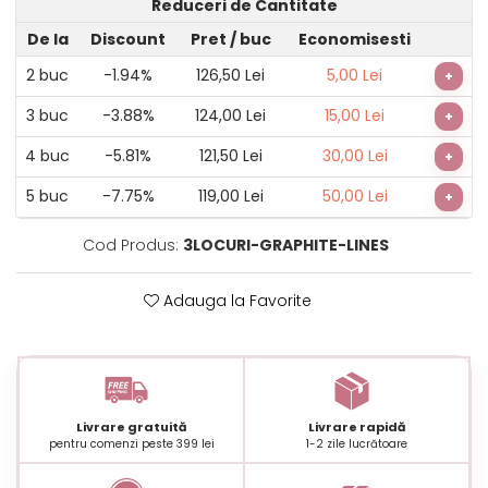
Reduceri de Cantitate
De la
Discount
Pret
/ buc
Economisesti
2
buc
-1.94%
126,50 Lei
5,00 Lei
+
3
buc
-3.88%
124,00 Lei
15,00 Lei
+
4
buc
-5.81%
121,50 Lei
30,00 Lei
+
5
buc
-7.75%
119,00 Lei
50,00 Lei
+
Cod Produs:
3LOCURI-GRAPHITE-LINES
Adauga la Favorite
Livrare gratuită
Livrare rapidă
pentru comenzi peste 399 lei
1-2 zile lucrătoare