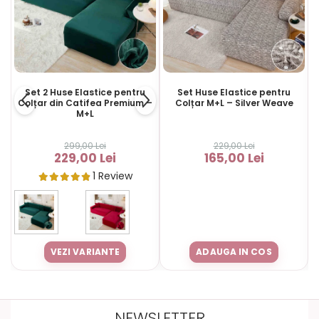
Set 2 Huse Elastice pentru
Set Huse Elastice pentru
Colțar din Catifea Premium –
Colțar M+L – Silver Weave
M+L
299,00 Lei
229,00 Lei
229,00 Lei
165,00 Lei
1 Review
VEZI VARIANTE
ADAUGA IN COS
NEWSLETTER