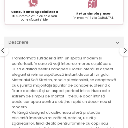
Consultanta Specializata
Retur simplu și ușor
Iti suntem alaturi cu cele mai
În maxim 14 zile GARANTAT.
bune sfaturi si idei
Descriere
Transformați sufrageria într-un spațiu modern și
confortabil, în care vă veți întoarce mereu cu plăcere.
Husa elastică pentru canapea 3 locuri oferă un aspect
elegant și reîmprospătează instant decorul livingului.
Materialul Soft Stretch, moale și extensibil, se adaptează
cu ușurință majorității tipurilor de canapele, oferind o
fixare excelentă și un aspect perfect întins. Husa este
extrem de simplu de montat – trebuie doar întinsă
peste canapea pentru a obține rapid un decor nou și
modern.
Pe lângă designul atractiv, husa oferă protecție
eficientă împotriva murdăriei, petelor, uzurii și
zgârieturilor, fiind ideală pentru familiile cu copii sau