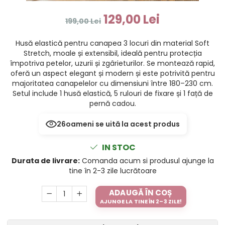
129,00 Lei
199,00 Lei
Husă elastică pentru canapea 3 locuri din material Soft
Stretch, moale și extensibil, ideală pentru protecția
împotriva petelor, uzurii și zgârieturilor. Se montează rapid,
oferă un aspect elegant și modern și este potrivită pentru
majoritatea canapelelor cu dimensiuni între 180–230 cm.
Setul include 1 husă elastică, 5 rulouri de fixare și 1 față de
pernă cadou.
26
oameni se uită la acest produs
IN STOC
Durata de livrare:
Comanda acum si produsul ajunge la
tine în 2-3 zile lucrătoare
ADAUGĂ ÎN COȘ
AJUNGE LA TINE ÎN 2–3 ZILE!