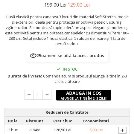
199,00 Lei
129,00 Lei
Husă elastică pentru canapea 3 locuri din material Soft Stretch, moale
și extensibil, ideală pentru protecția împotriva petelor, uzurii și
zgârieturilor. Se montează rapid, oferă un aspect elegant și modern și
este potrivită pentru majoritatea canapelelor cu dimensiuni între 180–
230 cm. Setul include 1 husă elastică, 5 rulouri de fixare și 1 față de
pernă cadou.
25
oameni se uită la acest produs
IN STOC
Durata de livrare:
Comanda acum si produsul ajunge la tine în 2-3
zile lucrătoare
ADAUGĂ ÎN COȘ
AJUNGE LA TINE ÎN 2–3 ZILE!
Reduceri de Cantitate
De la
Discount
Pret
/ buc
Economisesti
+
2
buc
-1.94%
126,50 Lei
5,00 Lei