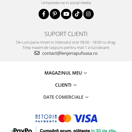
Urmareste-ne in social media
SUPORT CLIENTI
De Luni pana Vineri in intervalul orar 09:00 - 18:00 cu drag.
Timp maxim de raspuns pentru mail 1 zi lucratoare.
contact@lenjeriapufoasa.ro
MAGAZINUL MEU
CLIENTI
DATE COMERCIALE