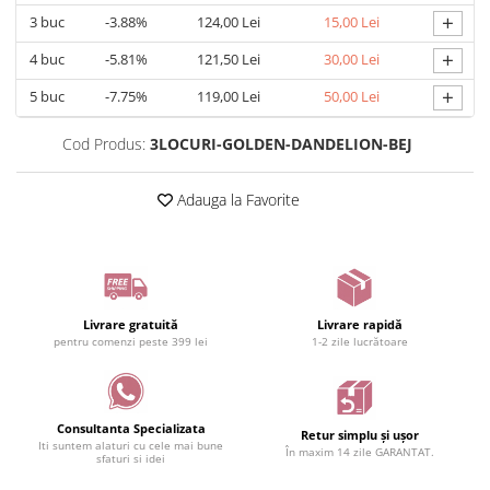
+
3
buc
-3.88%
124,00 Lei
15,00 Lei
+
4
buc
-5.81%
121,50 Lei
30,00 Lei
+
5
buc
-7.75%
119,00 Lei
50,00 Lei
Cod Produs:
3LOCURI-GOLDEN-DANDELION-BEJ
Adauga la Favorite
Livrare gratuită
Livrare rapidă
pentru comenzi peste 399 lei
1-2 zile lucrătoare
Consultanta Specializata
Retur simplu și ușor
Iti suntem alaturi cu cele mai bune
În maxim 14 zile GARANTAT.
sfaturi si idei