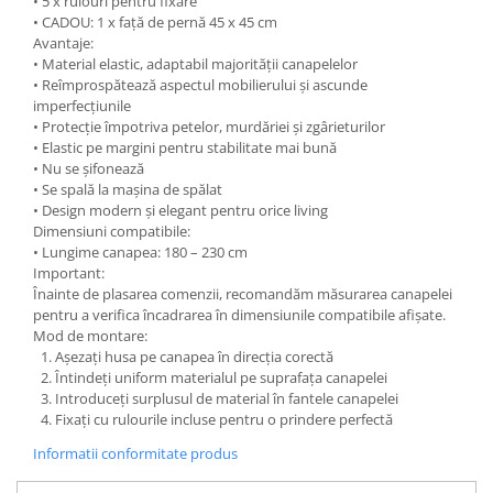
• 5 x rulouri pentru fixare
• CADOU: 1 x față de pernă 45 x 45 cm
Avantaje:
• Material elastic, adaptabil majorității canapelelor
• Reîmprospătează aspectul mobilierului și ascunde
imperfecțiunile
• Protecție împotriva petelor, murdăriei și zgârieturilor
• Elastic pe margini pentru stabilitate mai bună
• Nu se șifonează
• Se spală la mașina de spălat
• Design modern și elegant pentru orice living
Dimensiuni compatibile:
• Lungime canapea: 180 – 230 cm
Important:
Înainte de plasarea comenzii, recomandăm măsurarea canapelei
pentru a verifica încadrarea în dimensiunile compatibile afișate.
Mod de montare:
Așezați husa pe canapea în direcția corectă
Întindeți uniform materialul pe suprafața canapelei
Introduceți surplusul de material în fantele canapelei
Fixați cu rulourile incluse pentru o prindere perfectă
Informatii conformitate produs