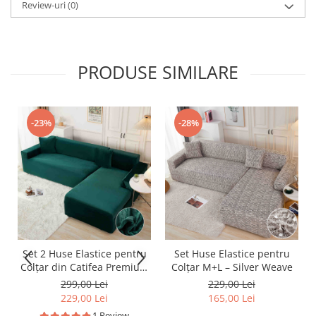
Review-uri
(0)
PRODUSE SIMILARE
-23%
-28%
Set 2 Huse Elastice pentru
Set Huse Elastice pentru
Colțar din Catifea Premium
Colțar M+L – Silver Weave
– M+L
299,00 Lei
229,00 Lei
229,00 Lei
165,00 Lei
1 Review