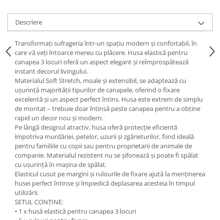
Descriere
Transformați sufrageria într-un spațiu modern și confortabil, în
care vă veți întoarce mereu cu plăcere. Husa elastică pentru
canapea 3 locuri oferă un aspect elegant și reîmprospătează
instant decorul livingului.
Materialul Soft Stretch, moale și extensibil, se adaptează cu
ușurință majorității tipurilor de canapele, oferind o fixare
excelentă și un aspect perfect întins. Husa este extrem de simplu
de montat – trebuie doar întinsă peste canapea pentru a obține
rapid un decor nou și modern.
Pe lângă designul atractiv, husa oferă protecție eficientă
împotriva murdăriei, petelor, uzurii și zgârieturilor, fiind ideală
pentru familiile cu copii sau pentru proprietarii de animale de
companie. Materialul rezistent nu se șifonează și poate fi spălat
cu ușurință în mașina de spălat.
Elasticul cusut pe margini și rulourile de fixare ajută la menținerea
husei perfect întinse și împiedică deplasarea acesteia în timpul
utilizării.
SETUL CONȚINE:
• 1 x husă elastică pentru canapea 3 locuri