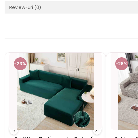
Review-uri
(0)
-23%
-28%