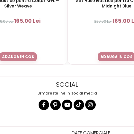
lastice pentru Colțar M+L –
Set Huse Elastice pentru C
Silver Weave
Midnight Blue
165,00 Lei
165,00 L
9,00 Lei
229,00 Lei
ADAUGA IN COS
ADAUGA IN COS
SOCIAL
Urmareste-ne in social media
DATE COMERCIALE