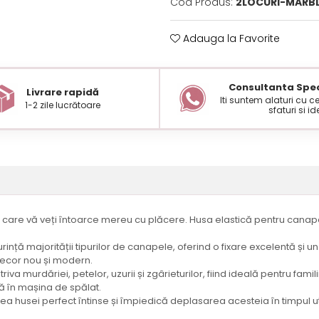
Cod Produs:
2LOCURI-MARB
Adauga la Favorite
Consultanta Spec
Livrare rapidă
Iti suntem alaturi cu 
1-2 zile lucrătoare
sfaturi si id
în care vă veți întoarce mereu cu plăcere. Husa elastică pentru cana
urință majorității tipurilor de canapele, oferind o fixare excelentă și
decor nou și modern.
iva murdăriei, petelor, uzurii și zgârieturilor, fiind ideală pentru fam
ță în mașina de spălat.
rea husei perfect întinse și împiedică deplasarea acesteia în timpul util