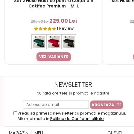
Set 2 Huse Elastice pentru Colțar din
Set Huse E
Catifea Premium – M+L
229,00 Lei
299,00 Lei
22
1 Review
VEZI VARIANTE
NEWSLETTER
Nu rata ofertele si promotiile noastre
Vreau sa primesc newsletter cu promotiile magazinului.
Afla mai multe in
Politica de Confidentialitate
MAGAZINUL MEU
CLIENTI