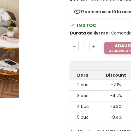
17
oameni se uită la ace
IN STOC
Durata de livrare:
Comanda ac
ADAUG
AJUNGE LA TI
De la
Discount
2
buc
-2.1%
3
buc
-4.2%
4
buc
-6.3%
5
buc
-8.4%