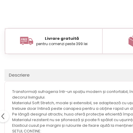
Livrare gratuită
pentru comenzi peste 399 lei
Descriere
Transformați sufrageria într-un spațiu modern și confortabil, 
decorul livingului.
Materialul Soft Stretch, moale și extensibil, se adaptează cu uș
trebuie doar întinsă peste canapea pentru a obține rapid un 
Pe lângă designul atractiv, husa oferă protecție eficientă împotr
Materialul rezistent nu se șifonează și poate fi spălat cu ușurin
Elasticul cusut pe margini și rulourile de fixare ajută la menține
SETUL CONȚINE: