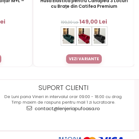
olțar M+L –
Husă Elastică pentru Canapea 3 Locuri
cu Brațe din Catifea Premium
ei
149,00 Lei
199,00 Lei
VEZI VARIANTE
SUPORT CLIENTI
De Luni pana Vineri in intervalul orar 09:00 - 18:00 cu drag.
Timp maxim de raspuns pentru mail 1 zi lucratoare.
contact@lenjeriapufoasa.ro