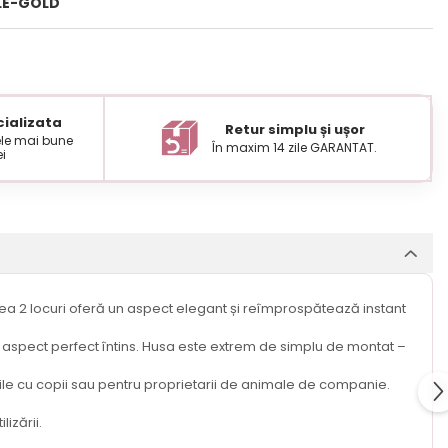
LE-GOLD
ializata
Retur simplu și ușor
cele mai bune
În maxim 14 zile GARANTAT.
ei
pea 2 locuri oferă un aspect elegant și reîmprospătează instant
 un aspect perfect întins. Husa este extrem de simplu de montat –
iliile cu copii sau pentru proprietarii de animale de companie.
izării.