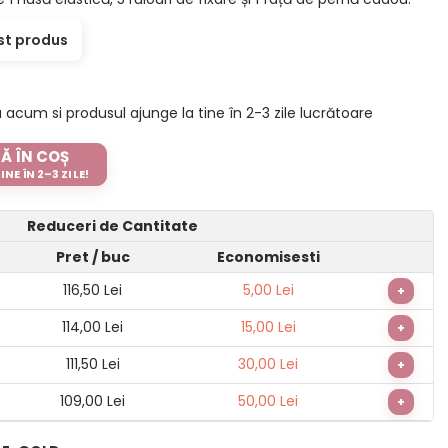
st produs
um si produsul ajunge la tine în 2-3 zile lucrătoare
Ă ÎN COȘ
NE ÎN 2–3 ZILE!
Reduceri de Cantitate
Pret
/ buc
Economisesti
116,50 Lei
5,00 Lei
+
114,00 Lei
15,00 Lei
+
111,50 Lei
30,00 Lei
+
109,00 Lei
50,00 Lei
+