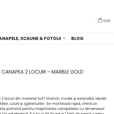
0,00
ANAPELE, SCAUNE & FOTOLII
BLOG
U CANAPEA 2 LOCURI – MARBLE GOLD
 locuri din material Soft Stretch, moale și extensibil, ideală
lor, uzurii și zgârieturilor. Se montează rapid, oferă un
ste potrivită pentru majoritatea canapelelor cu dimensiuni
 1 husă elastică, 5 rulouri de fixare și 1 față de pernă cadou.