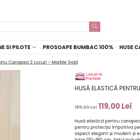
E SI PILOTE
PROSOAPE BUMBAC 100%
HUSE C
ntru Canapea 2 Locuri – Marble Gold
HUSĂ ELASTICĂ PENTR
119,00 Lei
189,00 Lei
Husă elastică pentru canapea 2
pentru protecția împotriva pete
aspect elegant și modern și e
între 130–180 cm. Setul include