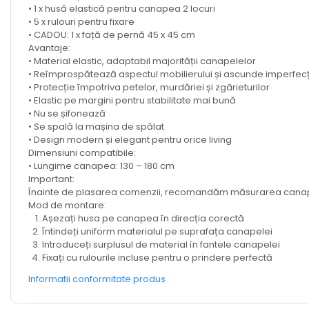
• 1 x husă elastică pentru canapea 2 locuri
• 5 x rulouri pentru fixare
• CADOU: 1 x față de pernă 45 x 45 cm
Avantaje:
• Material elastic, adaptabil majorității canapelelor
• Reîmprospătează aspectul mobilierului și ascunde imperfecț
• Protecție împotriva petelor, murdăriei și zgârieturilor
• Elastic pe margini pentru stabilitate mai bună
• Nu se șifonează
• Se spală la mașina de spălat
• Design modern și elegant pentru orice living
Dimensiuni compatibile:
• Lungime canapea: 130 – 180 cm
Important:
Înainte de plasarea comenzii, recomandăm măsurarea canapele
Mod de montare:
Așezați husa pe canapea în direcția corectă
Întindeți uniform materialul pe suprafața canapelei
Introduceți surplusul de material în fantele canapelei
Fixați cu rulourile incluse pentru o prindere perfectă
Informatii conformitate produs