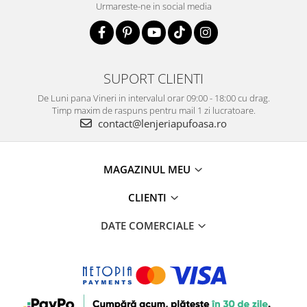
Urmareste-ne in social media
SUPORT CLIENTI
De Luni pana Vineri in intervalul orar 09:00 - 18:00 cu drag.
Timp maxim de raspuns pentru mail 1 zi lucratoare.
contact@lenjeriapufoasa.ro
MAGAZINUL MEU
CLIENTI
DATE COMERCIALE