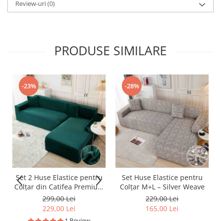
Review-uri
(0)
PRODUSE SIMILARE
-23%
-28%
Set 2 Huse Elastice pentru
Set Huse Elastice pentru
Colțar din Catifea Premium
Colțar M+L – Silver Weave
– M+L
299,00 Lei
229,00 Lei
229,00 Lei
165,00 Lei
1 Review