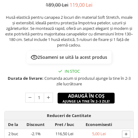
189,00 Lei
119,00 Lei
Husă elastică pentru canapea 2 locuri din material Soft Stretch, moale
și extensibil, ideală pentru protecția împotriva petelor, uzurii și
zgârieturilor. Se montează rapid, oferă un aspect elegant și modern și
este potrivită pentru majoritatea canapelelor cu dimensiuni între 130–
180 cm. Setul include 1 husă elastică, 5 rulouri de fixare și 1 față de
pernă cadou.
25
oameni se uită la acest produs
IN STOC
Durata de livrare:
Comanda acum si produsul ajunge la tine în 2-3
zile lucrătoare
ADAUGĂ ÎN COȘ
AJUNGE LA TINE ÎN 2–3 ZILE!
Reduceri de Cantitate
De la
Discount
Pret
/ buc
Economisesti
+
2
buc
-2.1%
116,50 Lei
5,00 Lei