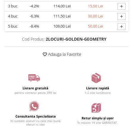
+
3
buc
-4.2%
114,00 Lei
15,00 Lei
+
4
buc
-6.3%
111,50 Lei
30,00 Lei
+
5
buc
-8.4%
109,00 Lei
50,00 Lei
Cod Produs:
2LOCURI-GOLDEN-GEOMETRY
Adauga la Favorite
Livrare gratuită
Livrare rapidă
pentru comenzi peste 399 lei
1-2 zile lucrătoare
Consultanta Specializata
Retur simplu și ușor
Iti suntem alaturi cu cele mai bune
În maxim 14 zile GARANTAT.
sfaturi si idei