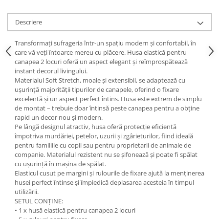
Descriere
Transformați sufrageria într-un spațiu modern și confortabil, în
care vă veți întoarce mereu cu plăcere. Husa elastică pentru
canapea 2 locuri oferă un aspect elegant și reîmprospătează
instant decorul livingului.
Materialul Soft Stretch, moale și extensibil, se adaptează cu
ușurință majorității tipurilor de canapele, oferind o fixare
excelentă și un aspect perfect întins. Husa este extrem de simplu
de montat – trebuie doar întinsă peste canapea pentru a obține
rapid un decor nou și modern.
Pe lângă designul atractiv, husa oferă protecție eficientă
împotriva murdăriei, petelor, uzurii și zgârieturilor, fiind ideală
pentru familiile cu copii sau pentru proprietarii de animale de
companie. Materialul rezistent nu se șifonează și poate fi spălat
cu ușurință în mașina de spălat.
Elasticul cusut pe margini și rulourile de fixare ajută la menținerea
husei perfect întinse și împiedică deplasarea acesteia în timpul
utilizării.
SETUL CONȚINE:
• 1 x husă elastică pentru canapea 2 locuri