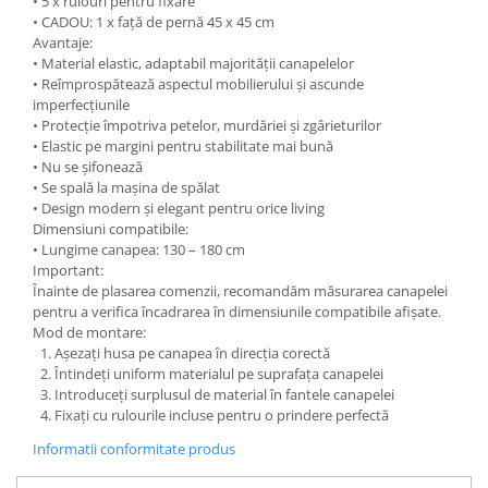
• 5 x rulouri pentru fixare
• CADOU: 1 x față de pernă 45 x 45 cm
Avantaje:
• Material elastic, adaptabil majorității canapelelor
• Reîmprospătează aspectul mobilierului și ascunde
imperfecțiunile
• Protecție împotriva petelor, murdăriei și zgârieturilor
• Elastic pe margini pentru stabilitate mai bună
• Nu se șifonează
• Se spală la mașina de spălat
• Design modern și elegant pentru orice living
Dimensiuni compatibile:
• Lungime canapea: 130 – 180 cm
Important:
Înainte de plasarea comenzii, recomandăm măsurarea canapelei
pentru a verifica încadrarea în dimensiunile compatibile afișate.
Mod de montare:
Așezați husa pe canapea în direcția corectă
Întindeți uniform materialul pe suprafața canapelei
Introduceți surplusul de material în fantele canapelei
Fixați cu rulourile incluse pentru o prindere perfectă
Informatii conformitate produs