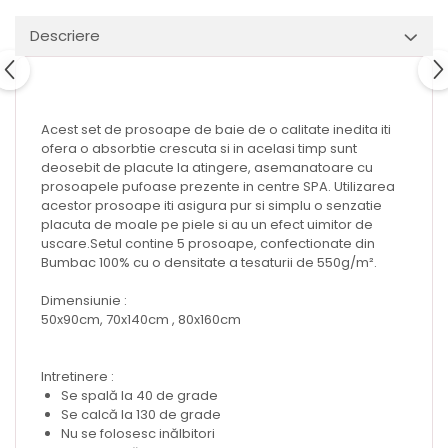
Descriere
Acest set de prosoape de baie de o calitate inedita iti
ofera o absorbtie crescuta si in acelasi timp sunt
deosebit de placute la atingere, asemanatoare cu
prosoapele pufoase prezente in centre SPA. Utilizarea
acestor prosoape iti asigura pur si simplu o senzatie
placuta de moale pe piele si au un efect uimitor de
uscare.Setul contine 5 prosoape, confectionate din
Bumbac 100% cu o densitate a tesaturii de 550g/m².
Dimensiunie :
50x90cm, 70x140cm , 80x160cm
Intretinere :
Se spală la 40 de grade
Se calcă la 130 de grade
Nu se folosesc inălbitori