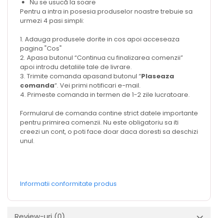
Nu se usucă la soare
Pentru a intra in posesia produselor noastre trebuie sa
urmezi 4 pasi simpli:
1. Adauga produsele dorite in cos apoi acceseaza
pagina "Cos"
2. Apasa butonul “Continua cu finalizarea comenzii”
apoi introdu detaliile tale de livrare.
3. Trimite comanda apasand butonul “
Plaseaza
comanda
“. Vei primi notificari e-mail.
4. Primeste comanda in termen de 1-2 zile lucratoare.
Formularul de comanda contine strict datele importante
pentru primirea comenzii. Nu este obligatoriu sa iti
creezi un cont, o poti face doar daca doresti sa deschizi
unul.
Informatii conformitate produs
Review-uri
(0)