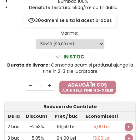
Bumbac 100%
Densitate tesatura: 550g/m² cu fir dublu
30
oameni se uită la acest produs
Marime
:
IN STOC
Durata de livrare:
Comanda acum si produsul ajunge la
tine în 2-3 zile lucrătoare
ADAUGĂ ÎN COȘ
AJUNGE LA TINE ÎN 2–3 ZILE!
Reduceri de Cantitate
De la
Discount
Pret
/ buc
Economisesti
2
buc
-2.53%
96,50 Lei
5,00 Lei
+
3
buc
-5.05%
94,00 Lei
15,00 Lei
+