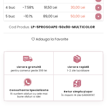
4
buc
-7.58%
91,50 Lei
30,00 Lei
+
5
buc
-10.1%
89,00 Lei
50,00 Lei
+
Cod Produs:
LP-5PROSOAPE-50x90-MULTICOLOR
Adauga la Favorite
Livrare gratuită
Livrare rapidă
pentru comenzi peste 399 lei
1-2 zile lucrătoare
Consultanta Specializata
Retur simplu și ușor
Iti suntem alaturi cu cele mai
În maxim 14 zile GARANTAT.
bune sfaturi si idei