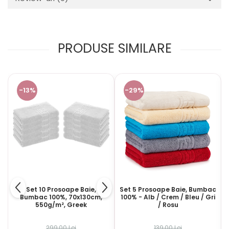
PRODUSE SIMILARE
-13%
-29%
Set 10 Prosoape Baie,
Set 5 Prosoape Baie, Bumbac
Bumbac 100%, 70x130cm,
100% - Alb / Crem / Bleu / Gri
550g/m², Greek
/ Rosu
299,00 Lei
139,00 Lei