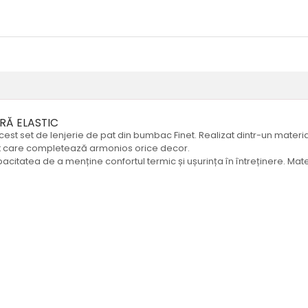
ĂRĂ ELASTIC
est set de lenjerie de pat din bumbac Finet. Realizat dintr-un material 
nat care completează armonios orice decor.
acitatea de a menține confortul termic și ușurința în întreținere. Mate