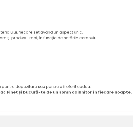
erialului, fiecare set având un aspect unic.
re și produsul real, în funcție de setările ecranului.
 pentru depozitare sau pentru a fi oferit cadou.
bac Finet și bucură-te de un somn odihnitor în fiecare noapte.