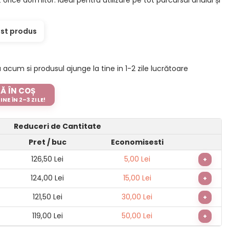
est produs
um si produsul ajunge la tine in 1-2 zile lucrătoare
Ă ÎN COȘ
NE ÎN 2–3 ZILE!
Reduceri de Cantitate
Pret
/ buc
Economisesti
126,50 Lei
5,00 Lei
+
124,00 Lei
15,00 Lei
+
121,50 Lei
30,00 Lei
+
119,00 Lei
50,00 Lei
+