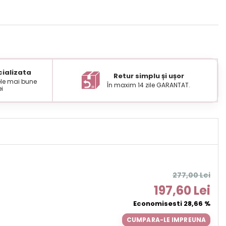
ializata
Retur simplu și ușor
cele mai bune
În maxim 14 zile GARANTAT.
ei
277,00 Lei
197,60 Lei
Economisesti 28,66 %
CUMPARA-LE IMPREUNA