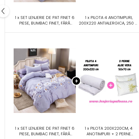
1 x SET LENJERIE DE PAT FINET 6
1 x PILOTA 4 ANOTIMPURI,
PIESE, BUMBAC FINET, FĂRĂ
200X220 ANTIALERGICA, 250 G
ELASTIC – LAVENDER BLOOM
+ 150 G, ALBA
1 x SET LENJERIE DE PAT FINET 6
1 x PILOTA 200X220CM, 4
PIESE, BUMBAC FINET, FĂRĂ
ANOTIMPURI + 2 PERNE