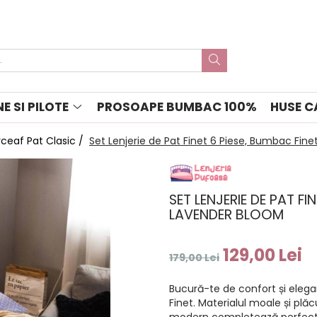
E SI PILOTE
PROSOAPE BUMBAC 100%
HUSE C
ceaf Pat Clasic /
Set Lenjerie de Pat Finet 6 Piese, Bumbac Fine
SET LENJERIE DE PAT FI
LAVENDER BLOOM
129,00 Lei
179,00 Lei
Bucură-te de confort și elega
Finet. Materialul moale și plăc
modern completează perfect ori