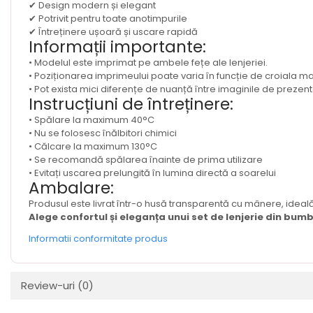
✔ Design modern și elegant
✔ Potrivit pentru toate anotimpurile
✔ Întreținere ușoară și uscare rapidă
Informații importante:
• Modelul este imprimat pe ambele fețe ale lenjeriei.
• Poziționarea imprimeului poate varia în funcție de croiala mat
• Pot exista mici diferențe de nuanță între imaginile de prezenta
Instrucțiuni de întreținere:
• Spălare la maximum 40°C
• Nu se folosesc înălbitori chimici
• Călcare la maximum 130°C
• Se recomandă spălarea înainte de prima utilizare
• Evitați uscarea prelungită în lumina directă a soarelui
Ambalare:
Produsul este livrat într-o husă transparentă cu mânere, ideală
Alege confortul și eleganța unui set de lenjerie din bum
Informatii conformitate produs
Review-uri
(0)