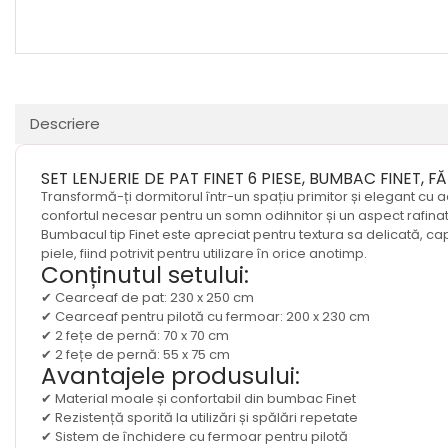
ELASTIC – LAVENDER BLOOM
50X70CM, ALOE VERA
Descriere
SET LENJERIE DE PAT FINET 6 PIESE, BUMBAC FINET, F
Transformă-ți dormitorul într-un spațiu primitor și elegant cu ac
confortul necesar pentru un somn odihnitor și un aspect rafi
Bumbacul tip Finet este apreciat pentru textura sa delicată, cap
piele, fiind potrivit pentru utilizare în orice anotimp.
Conținutul setului:
✔ Cearceaf de pat: 230 x 250 cm
✔ Cearceaf pentru pilotă cu fermoar: 200 x 230 cm
✔ 2 fețe de pernă: 70 x 70 cm
✔ 2 fețe de pernă: 55 x 75 cm
Avantajele produsului:
✔ Material moale și confortabil din bumbac Finet
✔ Rezistență sporită la utilizări și spălări repetate
✔ Sistem de închidere cu fermoar pentru pilotă