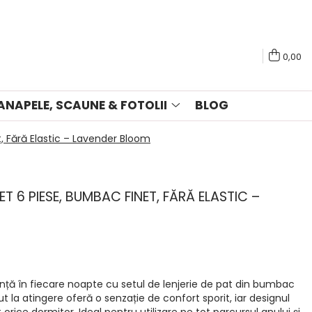
0,00
ANAPELE, SCAUNE & FOTOLII
BLOG
t, Fără Elastic – Lavender Bloom
NET 6 PIESE, BUMBAC FINET, FĂRĂ ELASTIC –
nță în fiecare noapte cu setul de lenjerie de pat din bumbac
ut la atingere oferă o senzație de confort sporit, iar designul
ce dormitor. Ideal pentru utilizare pe tot parcursul anului și