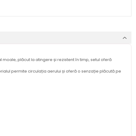
moale, plăcut la atingere și rezistent în timp, setul oferă
rialul permite circulația aerului și oferă o senzație plăcută pe