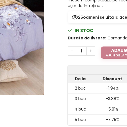
ușor de întreținut.
24
oameni se uită la ac
IN STOC
Durata de livrare:
Comanda ac
ADAUG
AJUNGE LA TI
De la
Discount
2
buc
-1.94%
3
buc
-3.88%
4
buc
-5.81%
5
buc
-7.75%