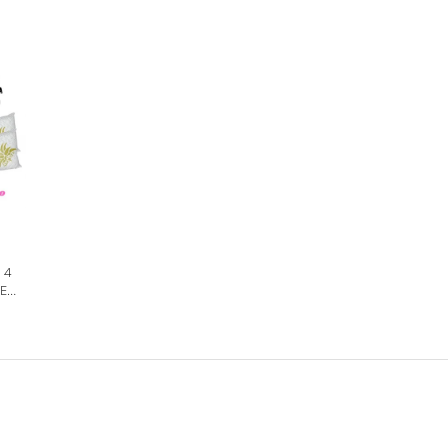
 4
NE
A