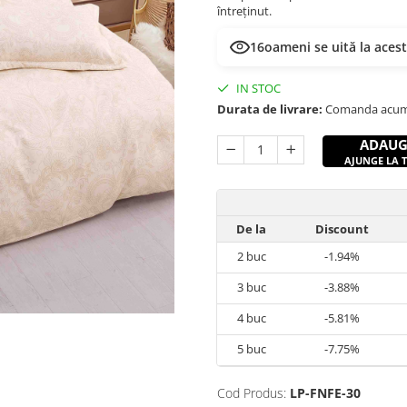
întreținut.
16
oameni se uită la aces
IN STOC
Durata de livrare:
Comanda acum si
ADAUG
AJUNGE LA TI
De la
Discount
2
buc
-1.94%
3
buc
-3.88%
4
buc
-5.81%
5
buc
-7.75%
Cod Produs:
LP-FNFE-30