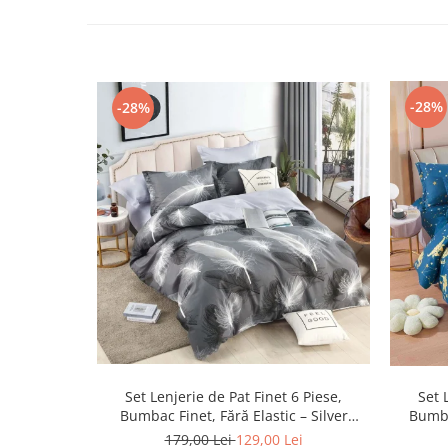
-28%
-28%
Set Lenjerie de Pat Finet 6 Piese,
Set 
Bumbac Finet, Fără Elastic – Silver
Bumba
Feather
179,00 Lei
129,00 Lei