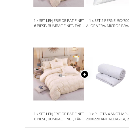
1 x SET LENJERIE DE PAT FINET
1 x SET 2 PERNE, 50X70
6 PIESE, BUMBAC FINET, FĂRĂ
ALOE VERA, MICROFIBRA,
ELASTIC – IVORY PAISLEY
1 x SET LENJERIE DE PAT FINET
1 x PILOTA 4 ANOTIMPU
6 PIESE, BUMBAC FINET, FĂRĂ
200X220 ANTIALERGICA, 2
ELASTIC – IVORY PAISLEY
+ 150 G, ALBA