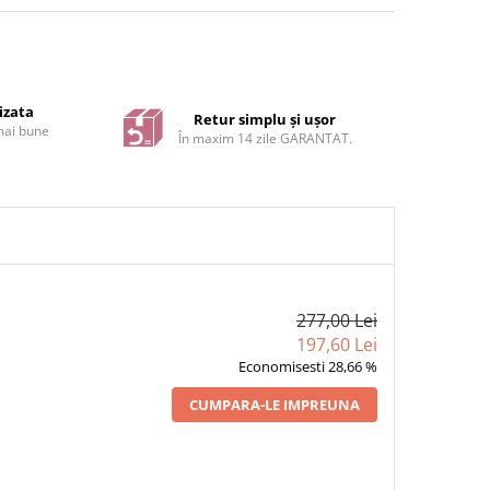
izata
Retur simplu și ușor
 mai bune
În maxim 14 zile GARANTAT.
277,00 Lei
197,60 Lei
Economisesti 28,66 %
CUMPARA-LE IMPREUNA