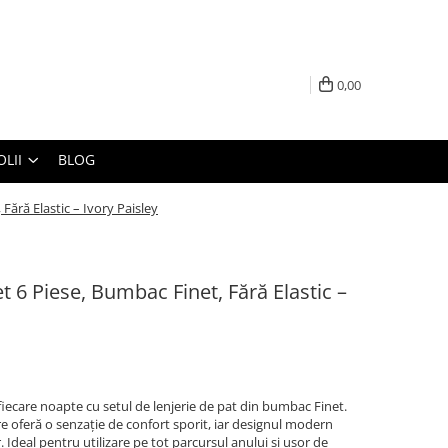
0,00
LII
BLOG
Fără Elastic – Ivory Paisley
et 6 Piese, Bumbac Finet, Fără Elastic –
fiecare noapte cu setul de lenjerie de pat din bumbac Finet.
re oferă o senzație de confort sporit, iar designul modern
Ideal pentru utilizare pe tot parcursul anului și ușor de