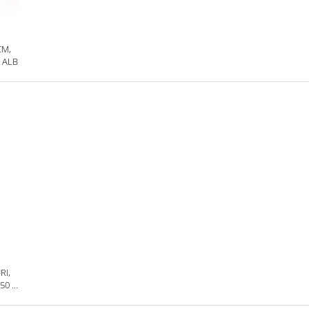
CM,
 ALB
RI,
50 G