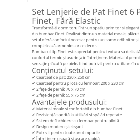
Set Lenjerie de Pat Finet 6
Finet, Fără Elastic
Transformă-ți dormitorul într-un spațiu primitor și elegant 
din bumbac Finet. Realizat dintr-un material moale, plăcut l
setul oferă confortul necesar pentru un somn odihnitor și 
completează armonios orice decor.
Bumbacul tip Finet este apreciat pentru textura sa delicat
confortul termic și ușurința în întreținere. Materialul permit
senzație plăcută pe piele, fiind potrivit pentru utilizare în 
Conținutul setului:
✔ Cearceaf de pat: 230 x 250 cm
✔ Cearceaf pentru pilotă cu fermoar: 200 x 230 cm
✔ 2 fețe de pernă: 70 x 70 cm
✔ 2 fețe de pernă: 55 x 75 cm
Avantajele produsului:
✔ Material moale și confortabil din bumbac Finet
✔ Rezistență sporită la utilizări și spălări repetate
✔ Sistem de închidere cu fermoar pentru pilotă
✔ Design modern și elegant
✔ Potrivit pentru toate anotimpurile
✔ Întreținere ușoară și uscare rapidă