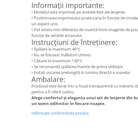
Informații importante:
• Modelul este imprimat pe ambele fețe ale lenjeriei.
• Poziționarea imprimeului poate varia în funcție de croiala
un aspect unic.
• Pot exista mici diferențe de nuanță între imaginile de prez
funcție de setările ecranului.
Instrucțiuni de întreținere:
• Spălare la maximum 40°C
• Nu se folosesc înălbitori chimici
• Călcare la maximum 130°C
• Se recomandă spălarea înainte de prima utilizare
• Evitați uscarea prelungită în lumina directă a soarelui
Ambalare:
Produsul este livrat într-o husă transparentă cu mânere, i
pentru a fi oferit cadou.
Alege confortul și eleganța unui set de lenjerie din 
un somn odihnitor în fiecare noapte.
Informatii conformitate produs