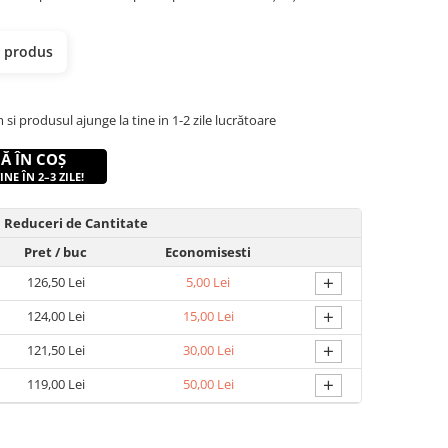
t produs
 produsul ajunge la tine in 1-2 zile lucrătoare
Ă ÎN COȘ
NE ÎN 2–3 ZILE!
Reduceri de Cantitate
Pret
/ buc
Economisesti
+
126,50 Lei
5,00 Lei
+
124,00 Lei
15,00 Lei
+
121,50 Lei
30,00 Lei
+
119,00 Lei
50,00 Lei