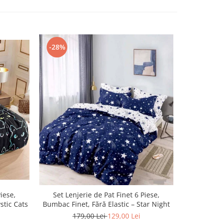
-28%
-28%
Piese,
Set Lenjerie de Pat Finet 6 Piese,
Set Len
stic Cats
Bumbac Finet, Fără Elastic – Star Night
Bumbac Fin
179,00 Lei
129,00 Lei
1