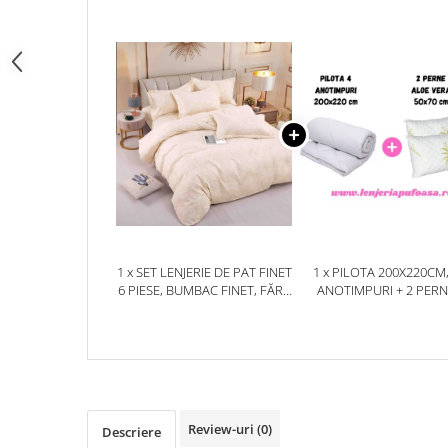
1 x SET LENJERIE DE PAT FINET
1 x PILOTA 200X220CM,
6 PIESE, BUMBAC FINET, FĂRĂ
ANOTIMPURI + 2 PER
ELASTIC – IVORY PAISLEY
50X70CM, ALOE VER
Review-uri
(0)
Descriere