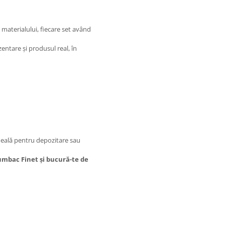
 materialului, fiecare set având
entare și produsul real, în
deală pentru depozitare sau
bumbac Finet și bucură-te de