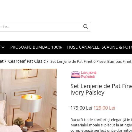
PROSOAPE BUMBAC 100%
HUSE CANAPELE, SCAUNE & FOTO
et /
Cearceaf Pat Clasic /
Set Lenjerie de Pat Finet 6 Piese, Bumbac Finet, 
Set Lenjerie de Pat Fin
Ivory Paisley
179,00 Lei
129,00 Lei
Bucură-te de confort și eleganță în 
Materialul moale și plăcut la atinge
completează perfect orice dormitor. 