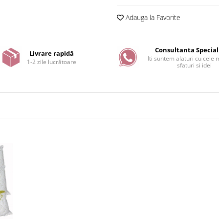
Adauga la Favorite
Consultanta Special
Livrare rapidă
Iti suntem alaturi cu cele
1-2 zile lucrătoare
sfaturi si idei