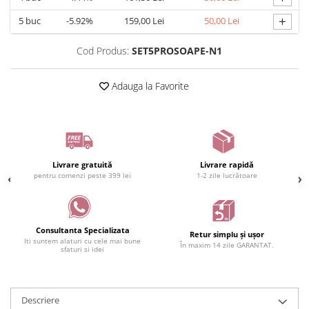
+
5
buc
-5.92%
159,00 Lei
50,00 Lei
Cod Produs:
SET5PROSOAPE-N1
Adauga la Favorite
Livrare gratuită
Livrare rapidă
pentru comenzi peste 399 lei
1-2 zile lucrătoare
Consultanta Specializata
Retur simplu și ușor
Iti suntem alaturi cu cele mai bune
În maxim 14 zile GARANTAT.
sfaturi si idei
Descriere