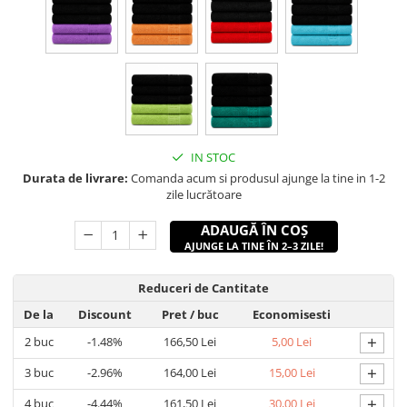
IN STOC
Durata de livrare:
Comanda acum si produsul ajunge la tine in 1-2
zile lucrătoare
ADAUGĂ ÎN COȘ
AJUNGE LA TINE ÎN 2–3 ZILE!
Reduceri de Cantitate
De la
Discount
Pret
/ buc
Economisesti
+
2
buc
-1.48%
166,50 Lei
5,00 Lei
+
3
buc
-2.96%
164,00 Lei
15,00 Lei
+
4
buc
-4.44%
161,50 Lei
30,00 Lei