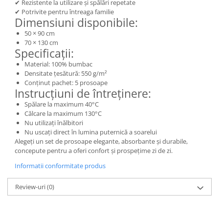
✔ Rezistente la utilizare și spălări repetate
✔ Potrivite pentru întreaga familie
Dimensiuni disponibile:
50 × 90 cm
70 × 130 cm
Specificații:
Material: 100% bumbac
Densitate țesătură: 550 g/m²
Conținut pachet: 5 prosoape
Instrucțiuni de întreținere:
Spălare la maximum 40°C
Călcare la maximum 130°C
Nu utilizați înălbitori
Nu uscați direct în lumina puternică a soarelui
Alegeți un set de prosoape elegante, absorbante și durabile,
concepute pentru a oferi confort și prospețime zi de zi.
Informatii conformitate produs
Review-uri
(0)