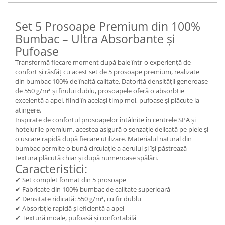
Set 5 Prosoape Premium din 100%
Bumbac – Ultra Absorbante și
Pufoase
Transformă fiecare moment după baie într-o experiență de
confort și răsfăț cu acest set de 5 prosoape premium, realizate
din bumbac 100% de înaltă calitate. Datorită densității generoase
de 550 g/m² și firului dublu, prosoapele oferă o absorbție
excelentă a apei, fiind în același timp moi, pufoase și plăcute la
atingere.
Inspirate de confortul prosoapelor întâlnite în centrele SPA și
hotelurile premium, acestea asigură o senzație delicată pe piele și
o uscare rapidă după fiecare utilizare. Materialul natural din
bumbac permite o bună circulație a aerului și își păstrează
textura plăcută chiar și după numeroase spălări.
Caracteristici:
✔ Set complet format din 5 prosoape
✔ Fabricate din 100% bumbac de calitate superioară
✔ Densitate ridicată: 550 g/m², cu fir dublu
✔ Absorbție rapidă și eficientă a apei
✔ Textură moale, pufoasă și confortabilă