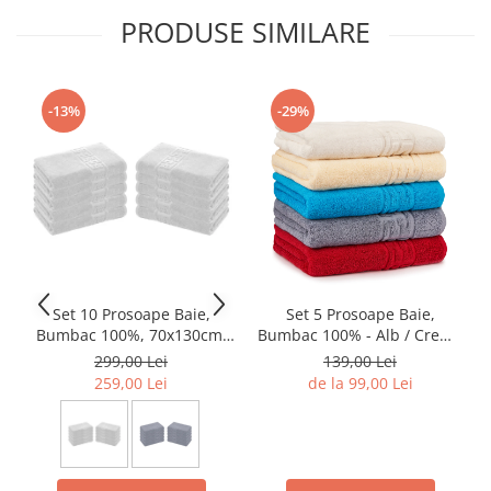
PRODUSE SIMILARE
-13%
-29%
Set 10 Prosoape Baie,
Set 5 Prosoape Baie,
Bumbac 100%, 70x130cm,
Bumbac 100% - Alb / Crem /
550g/m², Greek
Bleu / Gri / Rosu
299,00 Lei
139,00 Lei
259,00 Lei
de la 99,00 Lei