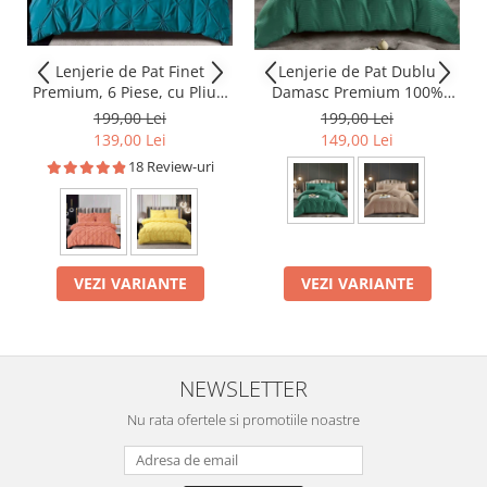
Lenjerie de Pat Finet
Lenjerie de Pat Dublu
Premium, 6 Piese, cu Pliuri
Damasc Premium 100%
Brodate
Bumbac, Cu Elastic, 6 Piese
199,00 Lei
199,00 Lei
139,00 Lei
149,00 Lei
18 Review-uri
VEZI VARIANTE
VEZI VARIANTE
NEWSLETTER
Nu rata ofertele si promotiile noastre