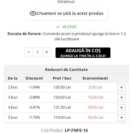
întreținut.
27
oameni se uită la acest produs
IN STOC
Durata de livrare:
Comanda acum si produsul ajunge la tine in 1-2
zile lucrătoare
ADAUGĂ ÎN COȘ
AJUNGE LA TINE ÎN 2–3 ZILE!
Reduceri de Cantitate
De la
Discount
Pret
/ buc
Economisesti
+
2
buc
-1.94%
126,50 Lei
5,00 Lei
+
3
buc
-3.88%
124,00 Lei
15,00 Lei
+
4
buc
-5.81%
121,50 Lei
30,00 Lei
+
5
buc
-7.75%
119,00 Lei
50,00 Lei
Cod Produs:
LP-FNFE-16