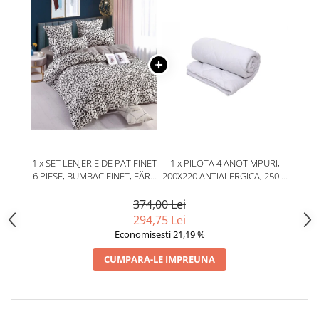
1 x SET LENJERIE DE PAT FINET
1 x PILOTA 4 ANOTIMPURI,
6 PIESE, BUMBAC FINET, FĂRĂ
200X220 ANTIALERGICA, 250 G
ELASTIC – SNOW LEOPARD
+ 150 G, ALBA
374,00 Lei
294,75 Lei
Economisesti 21,19 %
CUMPARA-LE IMPREUNA