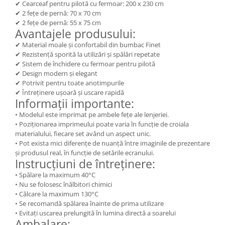
✔ Cearceaf pentru pilotă cu fermoar: 200 x 230 cm
✔ 2 fețe de pernă: 70 x 70 cm
✔ 2 fețe de pernă: 55 x 75 cm
Avantajele produsului:
✔ Material moale și confortabil din bumbac Finet
✔ Rezistență sporită la utilizări și spălări repetate
✔ Sistem de închidere cu fermoar pentru pilotă
✔ Design modern și elegant
✔ Potrivit pentru toate anotimpurile
✔ Întreținere ușoară și uscare rapidă
Informații importante:
• Modelul este imprimat pe ambele fețe ale lenjeriei.
• Poziționarea imprimeului poate varia în funcție de croiala
materialului, fiecare set având un aspect unic.
• Pot exista mici diferențe de nuanță între imaginile de prezentare
și produsul real, în funcție de setările ecranului.
Instrucțiuni de întreținere:
• Spălare la maximum 40°C
• Nu se folosesc înălbitori chimici
• Călcare la maximum 130°C
• Se recomandă spălarea înainte de prima utilizare
• Evitați uscarea prelungită în lumina directă a soarelui
Ambalare: