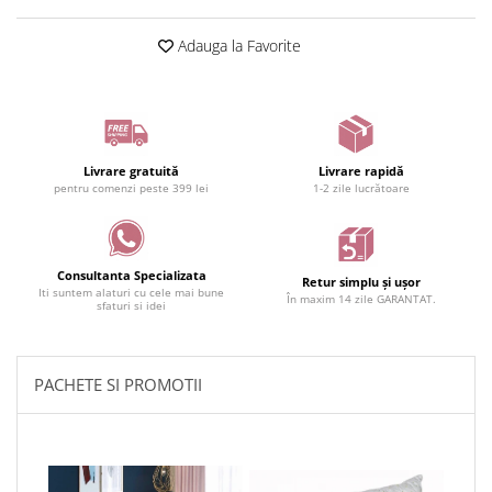
Adauga la Favorite
Livrare gratuită
Livrare rapidă
pentru comenzi peste 399 lei
1-2 zile lucrătoare
Consultanta Specializata
Retur simplu și ușor
Iti suntem alaturi cu cele mai bune
În maxim 14 zile GARANTAT.
sfaturi si idei
PACHETE SI PROMOTII