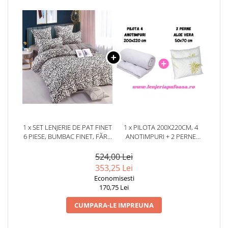
1 x SET LENJERIE DE PAT FINET
1 x PILOTA 200X220CM, 4
6 PIESE, BUMBAC FINET, FĂRĂ
ANOTIMPURI + 2 PERNE
ELASTIC – SNOW LEOPARD
50X70CM, ALOE VERA
524,00 Lei
353,25 Lei
Economisesti
170,75 Lei
CUMPARA-LE IMPREUNA