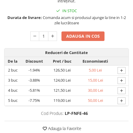
întreținut.
IN STOC
Durata de livrare:
Comanda acum si produsul ajunge la tine in 1-2
zile lucrătoare
ADAUGA IN COS
Reduceri de Cantitate
De la
Discount
Pret
/ buc
Economisesti
+
2
buc
-1.94%
126,50 Lei
5,00 Lei
+
3
buc
-3.88%
124,00 Lei
15,00 Lei
+
4
buc
-5.81%
121,50 Lei
30,00 Lei
+
5
buc
-7.75%
119,00 Lei
50,00 Lei
Cod Produs:
LP-FNFE-46
Adauga la Favorite