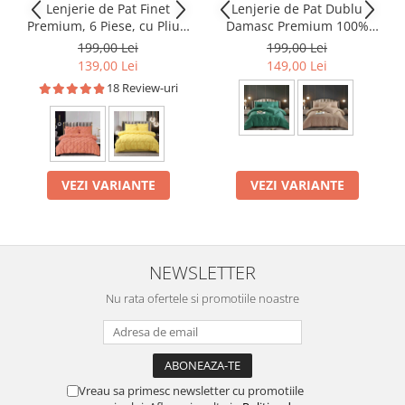
Lenjerie de Pat Finet
Lenjerie de Pat Dublu
Premium, 6 Piese, cu Pliuri
Damasc Premium 100%
Brodate
Bumbac, Cu Elastic, 6 Piese
199,00 Lei
199,00 Lei
139,00 Lei
149,00 Lei
18 Review-uri
VEZI VARIANTE
VEZI VARIANTE
NEWSLETTER
Nu rata ofertele si promotiile noastre
Vreau sa primesc newsletter cu promotiile