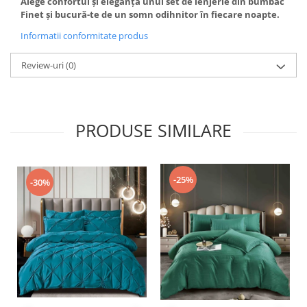
Alege confortul și eleganța unui set de lenjerie din bumbac
Finet și bucură-te de un somn odihnitor în fiecare noapte.
Informatii conformitate produs
Review-uri
(0)
PRODUSE SIMILARE
-25%
-30%