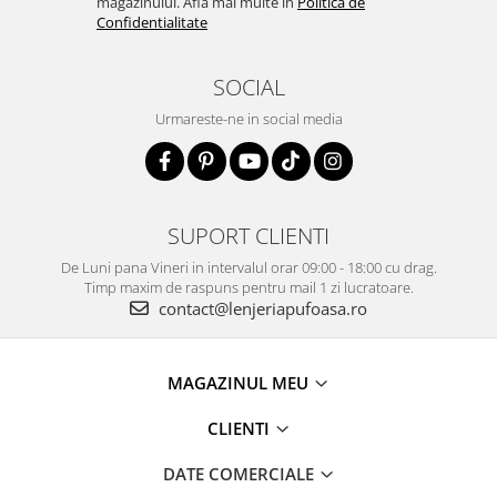
magazinului. Afla mai multe in
Politica de
Confidentialitate
SOCIAL
Urmareste-ne in social media
SUPORT CLIENTI
De Luni pana Vineri in intervalul orar 09:00 - 18:00 cu drag.
Timp maxim de raspuns pentru mail 1 zi lucratoare.
contact@lenjeriapufoasa.ro
MAGAZINUL MEU
CLIENTI
DATE COMERCIALE