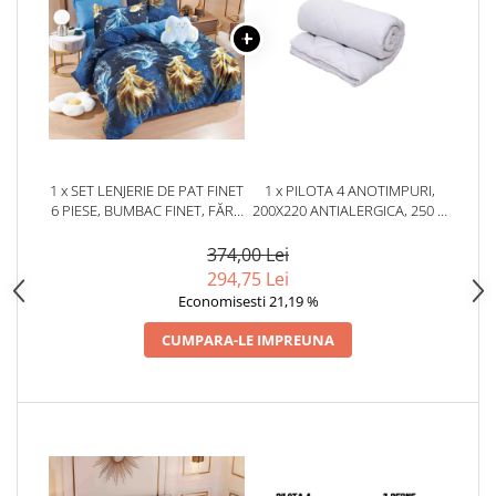
1 x SET LENJERIE DE PAT FINET
1 x PILOTA 4 ANOTIMPURI,
6 PIESE, BUMBAC FINET, FĂRĂ
200X220 ANTIALERGICA, 250 G
ELASTIC – GOLDEN BETTA
+ 150 G, ALBA
374,00 Lei
294,75 Lei
Economisesti 21,19 %
CUMPARA-LE IMPREUNA