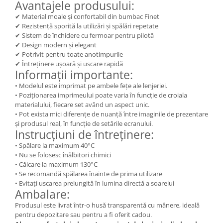
Avantajele produsului:
✔ Material moale și confortabil din bumbac Finet
✔ Rezistență sporită la utilizări și spălări repetate
✔ Sistem de închidere cu fermoar pentru pilotă
✔ Design modern și elegant
✔ Potrivit pentru toate anotimpurile
✔ Întreținere ușoară și uscare rapidă
Informații importante:
• Modelul este imprimat pe ambele fețe ale lenjeriei.
• Poziționarea imprimeului poate varia în funcție de croiala
materialului, fiecare set având un aspect unic.
• Pot exista mici diferențe de nuanță între imaginile de prezentare
și produsul real, în funcție de setările ecranului.
Instrucțiuni de întreținere:
• Spălare la maximum 40°C
• Nu se folosesc înălbitori chimici
• Călcare la maximum 130°C
• Se recomandă spălarea înainte de prima utilizare
• Evitați uscarea prelungită în lumina directă a soarelui
Ambalare:
Produsul este livrat într-o husă transparentă cu mânere, ideală
pentru depozitare sau pentru a fi oferit cadou.