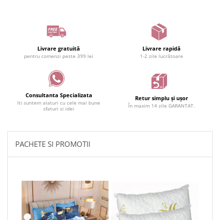
Livrare gratuită
Livrare rapidă
pentru comenzi peste 399 lei
1-2 zile lucrătoare
Consultanta Specializata
Retur simplu și ușor
Iti suntem alaturi cu cele mai bune
În maxim 14 zile GARANTAT.
sfaturi si idei
PACHETE SI PROMOTII