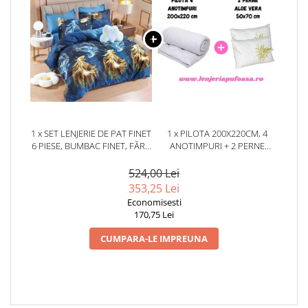
1 x SET LENJERIE DE PAT FINET
1 x PILOTA 200X220CM, 4
6 PIESE, BUMBAC FINET, FĂRĂ
ANOTIMPURI + 2 PERNE
ELASTIC – GOLDEN BETTA
50X70CM, ALOE VERA
524,00 Lei
353,25 Lei
Economisesti
170,75 Lei
CUMPARA-LE IMPREUNA