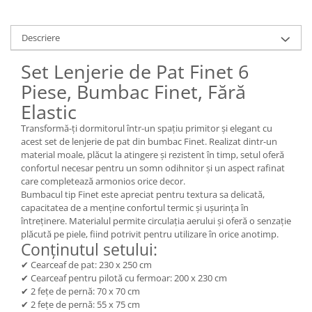
Descriere
Set Lenjerie de Pat Finet 6
Piese, Bumbac Finet, Fără
Elastic
Transformă-ți dormitorul într-un spațiu primitor și elegant cu
acest set de lenjerie de pat din bumbac Finet. Realizat dintr-un
material moale, plăcut la atingere și rezistent în timp, setul oferă
confortul necesar pentru un somn odihnitor și un aspect rafinat
care completează armonios orice decor.
Bumbacul tip Finet este apreciat pentru textura sa delicată,
capacitatea de a menține confortul termic și ușurința în
întreținere. Materialul permite circulația aerului și oferă o senzație
plăcută pe piele, fiind potrivit pentru utilizare în orice anotimp.
Conținutul setului:
✔ Cearceaf de pat: 230 x 250 cm
✔ Cearceaf pentru pilotă cu fermoar: 200 x 230 cm
✔ 2 fețe de pernă: 70 x 70 cm
✔ 2 fețe de pernă: 55 x 75 cm