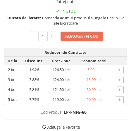
întreținut.
IN STOC
Durata de livrare:
Comanda acum si produsul ajunge la tine in 1-2
zile lucrătoare
ADAUGA IN COS
Reduceri de Cantitate
De la
Discount
Pret
/ buc
Economisesti
+
2
buc
-1.94%
126,50 Lei
5,00 Lei
+
3
buc
-3.88%
124,00 Lei
15,00 Lei
+
4
buc
-5.81%
121,50 Lei
30,00 Lei
+
5
buc
-7.75%
119,00 Lei
50,00 Lei
Cod Produs:
LP-FNFE-60
Adauga la Favorite