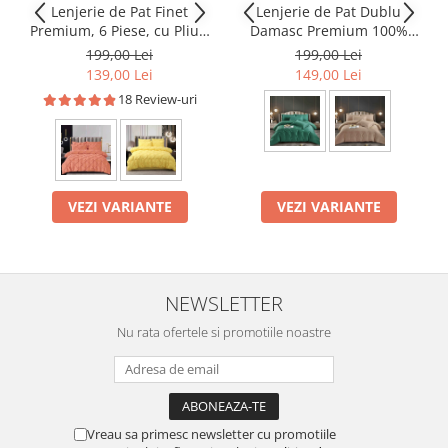
Lenjerie de Pat Finet
Lenjerie de Pat Dublu
Premium, 6 Piese, cu Pliuri
Damasc Premium 100%
Brodate
Bumbac, Cu Elastic, 6 Piese
199,00 Lei
199,00 Lei
139,00 Lei
149,00 Lei
18 Review-uri
VEZI VARIANTE
VEZI VARIANTE
NEWSLETTER
Nu rata ofertele si promotiile noastre
Vreau sa primesc newsletter cu promotiile