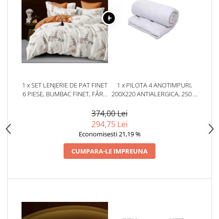
1 x SET LENJERIE DE PAT FINET
1 x PILOTA 4 ANOTIMPURI,
6 PIESE, BUMBAC FINET, FĂRĂ
200X220 ANTIALERGICA, 250 G
ELASTIC – DESERT BOTANICA
+ 150 G, ALBA
374,00 Lei
294,75 Lei
Economisesti 21,19 %
CUMPARA-LE IMPREUNA