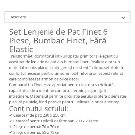
Descriere
Set Lenjerie de Pat Finet 6
Piese, Bumbac Finet, Fără
Elastic
Transformă-ți dormitorul într-un spațiu primitor și elegant cu
acest set de lenjerie de pat din bumbac Finet. Realizat dintr-un
material moale, plăcut la atingere și rezistent în timp, setul oferă
confortul necesar pentru un somn odihnitor și un aspect rafinat
care completează armonios orice decor.
Bumbacul tip Finet este apreciat pentru textura sa delicată,
capacitatea de a menține confortul termic și ușurința în
întreținere. Materialul permite circulația aerului și oferă o senzație
plăcută pe piele, fiind potrivit pentru utilizare în orice anotimp.
Conținutul setului:
✔ Cearceaf de pat: 230 x 250 cm
✔ Cearceaf pentru pilotă cu fermoar: 200 x 230 cm
✔ 2 fețe de pernă: 70 x 70 cm
✔ 2 fețe de pernă: 55 x 75 cm