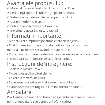
Avantajele produsului:
✔ Material moale și confortabil din bumbac Finet
✔ Rezistență sporită la utilizări și spălări repetate
✔ Sistem de închidere cu fermoar pentru pilotă
✔ Design modern și elegant
✔ Potrivit pentru toate anotimpurile
✔ Întreținere ușoară și uscare rapidă
Informații importante:
• Modelul este imprimat pe ambele fețe ale lenjeriei.
• Poziționarea imprimeului poate varia în funcție de croiala
materialului, fiecare set având un aspect unic.
• Pot exista mici diferențe de nuanță între imaginile de prezentare
și produsul real, în funcție de setările ecranului.
Instrucțiuni de întreținere:
• Spălare la maximum 40°C
• Nu se folosesc înălbitori chimici
• Călcare la maximum 130°C
• Se recomandă spălarea înainte de prima utilizare
• Evitați uscarea prelungită în lumina directă a soarelui
Ambalare:
Produsul este livrat într-o husă transparentă cu mânere, ideală
pentru depozitare sau pentru a fi oferit cadou.