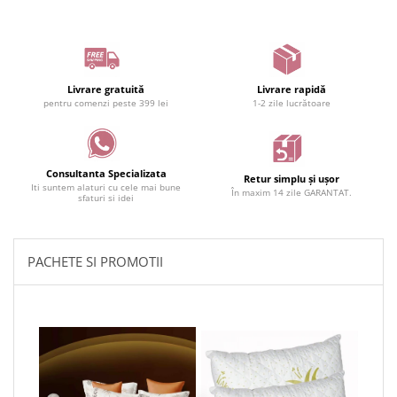
Livrare gratuită
Livrare rapidă
pentru comenzi peste 399 lei
1-2 zile lucrătoare
Consultanta Specializata
Retur simplu și ușor
Iti suntem alaturi cu cele mai bune
În maxim 14 zile GARANTAT.
sfaturi si idei
PACHETE SI PROMOTII