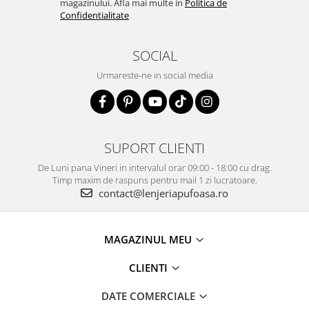
magazinului. Afla mai multe in
Politica de
Confidentialitate
SOCIAL
Urmareste-ne in social media
SUPORT CLIENTI
De Luni pana Vineri in intervalul orar 09:00 - 18:00 cu drag.
Timp maxim de raspuns pentru mail 1 zi lucratoare.
contact@lenjeriapufoasa.ro
MAGAZINUL MEU
CLIENTI
DATE COMERCIALE