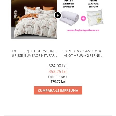
1 x SET LENJERIE DE PAT FINET
1 x PILOTA 200X220CM, 4
6 PIESE, BUMBAC FINET, FĂRĂ
ANOTIMPURI + 2 PERNE
ELASTIC – DESERT BOTANICA
50X70CM, ALOE VERA
524,00 Lei
353,25 Lei
Economisesti
170,75 Lei
CUMPARA-LE IMPREUNA