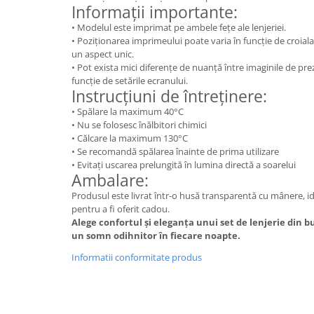
Informații importante:
• Modelul este imprimat pe ambele fețe ale lenjeriei.
• Poziționarea imprimeului poate varia în funcție de croiala
un aspect unic.
• Pot exista mici diferențe de nuanță între imaginile de prez
funcție de setările ecranului.
Instrucțiuni de întreținere:
• Spălare la maximum 40°C
• Nu se folosesc înălbitori chimici
• Călcare la maximum 130°C
• Se recomandă spălarea înainte de prima utilizare
• Evitați uscarea prelungită în lumina directă a soarelui
Ambalare:
Produsul este livrat într-o husă transparentă cu mânere, i
pentru a fi oferit cadou.
Alege confortul și eleganța unui set de lenjerie din 
un somn odihnitor în fiecare noapte.
Informatii conformitate produs