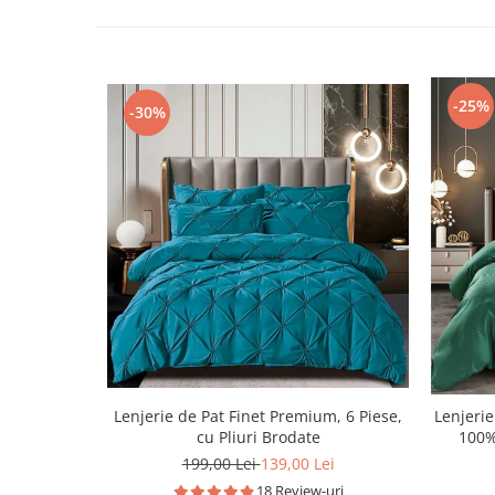
-25%
-30%
Lenjerie de Pat Finet Premium, 6 Piese,
Lenjeri
cu Pliuri Brodate
100%
199,00 Lei
139,00 Lei
18 Review-uri