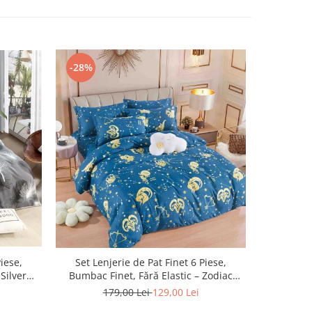
-28%
-28%
Piese,
Set Lenjerie de Pat Finet 6 Piese,
Set Len
Silver
Bumbac Finet, Fără Elastic – Zodiac
Bumbac Fin
Dreams
179,00 Lei
129,00 Lei
1