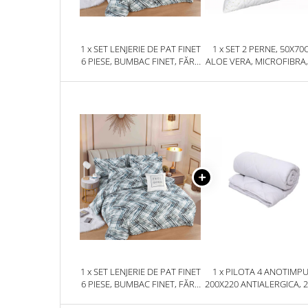
1 x SET LENJERIE DE PAT FINET
1 x SET 2 PERNE, 50X70
6 PIESE, BUMBAC FINET, FĂRĂ
ALOE VERA, MICROFIBRA,
ELASTIC – ARCTIC LINES
1 x SET LENJERIE DE PAT FINET
1 x PILOTA 4 ANOTIMPU
6 PIESE, BUMBAC FINET, FĂRĂ
200X220 ANTIALERGICA, 2
ELASTIC – ARCTIC LINES
+ 150 G, ALBA