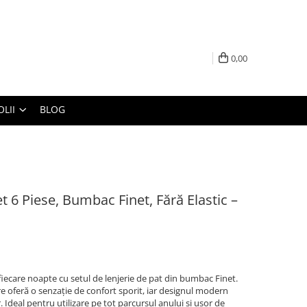
0,00
LII
BLOG
et 6 Piese, Bumbac Finet, Fără Elastic –
fiecare noapte cu setul de lenjerie de pat din bumbac Finet.
re oferă o senzație de confort sporit, iar designul modern
Ideal pentru utilizare pe tot parcursul anului și ușor de