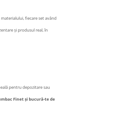
 materialului, fiecare set având
entare și produsul real, în
deală pentru depozitare sau
bumbac Finet și bucură-te de