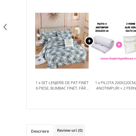
1 x SET LENJERIE DE PAT FINET
1 x PILOTA 200X220CM,
6 PIESE, BUMBAC FINET, FĂRĂ
ANOTIMPURI + 2 PER
ELASTIC – ARCTIC LINES
50X70CM, ALOE VER
Review-uri
(0)
Descriere