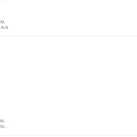
CM,
 ALB
RI,
50 G