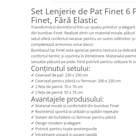
Set Lenjerie de Pat Finet 6
Finet, Fără Elastic
Transformă-ți dormitorul într-un spațiu primitor și elegant 
din bumbac Finet. Realizat dintr-un material moale, plăcut l
setul oferă confortul necesar pentru un somn odihnitor și 
completează armonios orice decor.
Bumbacul tip Finet este apreciat pentru textura sa delicat
confortul termic și ușurința în întreținere. Materialul permit
senzație plăcută pe piele, fiind potrivit pentru utilizare în 
Conținutul setului:
✔ Cearceaf de pat: 230 x 250 cm
✔ Cearceaf pentru pilotă cu fermoar: 200 x 230 cm
✔ 2 fețe de pernă: 70 x 70 cm
✔ 2 fețe de pernă: 55 x 75 cm
Avantajele produsului:
✔ Material moale și confortabil din bumbac Finet
✔ Rezistență sporită la utilizări și spălări repetate
✔ Sistem de închidere cu fermoar pentru pilotă
✔ Design modern și elegant
✔ Potrivit pentru toate anotimpurile
✔ Întreținere ușoară și uscare rapidă