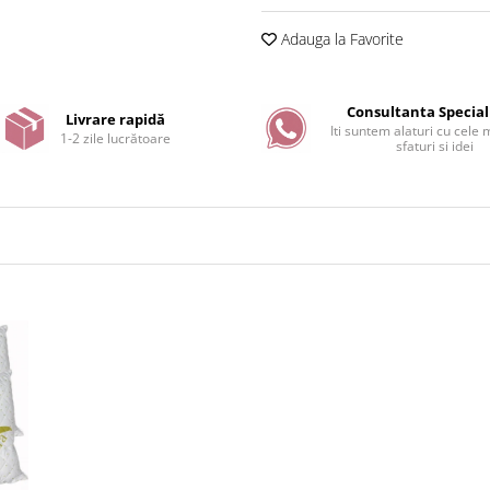
Adauga la Favorite
Consultanta Special
Livrare rapidă
Iti suntem alaturi cu cele
1-2 zile lucrătoare
sfaturi si idei