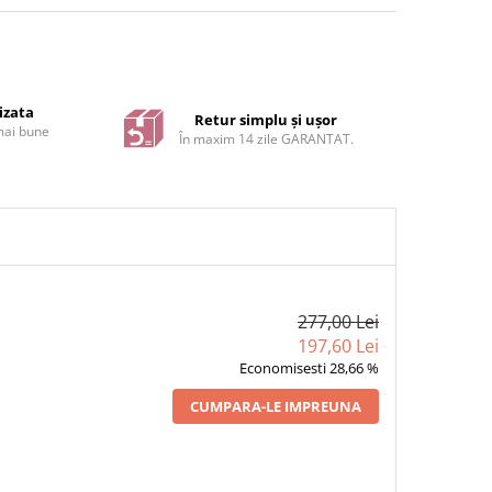
izata
Retur simplu și ușor
 mai bune
În maxim 14 zile GARANTAT.
277,00 Lei
197,60 Lei
Economisesti 28,66 %
CUMPARA-LE IMPREUNA