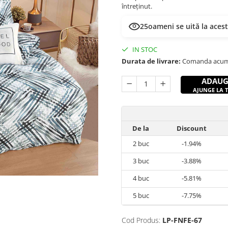
întreținut.
25
oameni se uită la aces
IN STOC
Durata de livrare:
Comanda acum si
ADAUG
AJUNGE LA TI
De la
Discount
2
buc
-1.94%
3
buc
-3.88%
4
buc
-5.81%
5
buc
-7.75%
Cod Produs:
LP-FNFE-67