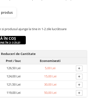
t produs
 produsul ajunge la tine in 1-2 zile lucrătoare
Ă ÎN COȘ
NE ÎN 2–3 ZILE!
Reduceri de Cantitate
Pret
/ buc
Economisesti
+
126,50 Lei
5,00 Lei
+
124,00 Lei
15,00 Lei
+
121,50 Lei
30,00 Lei
+
119,00 Lei
50,00 Lei