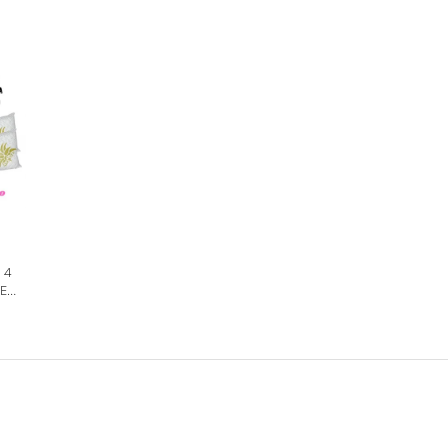
 4
NE
A