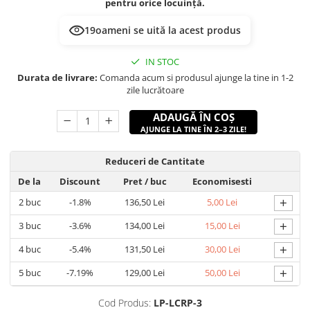
pentru orice locuință.
19
oameni se uită la acest produs
IN STOC
Durata de livrare:
Comanda acum si produsul ajunge la tine in 1-2
zile lucrătoare
ADAUGĂ ÎN COȘ
AJUNGE LA TINE ÎN 2–3 ZILE!
Reduceri de Cantitate
De la
Discount
Pret
/ buc
Economisesti
+
2
buc
-1.8%
136,50 Lei
5,00 Lei
+
3
buc
-3.6%
134,00 Lei
15,00 Lei
+
4
buc
-5.4%
131,50 Lei
30,00 Lei
+
5
buc
-7.19%
129,00 Lei
50,00 Lei
Cod Produs:
LP-LCRP-3