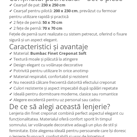
✔ Cearșaf de pat:
230 x 250 cm
✔ Cearșaf pentru pilotă:
200 x 230 cm
, prevăzut cu fermoar
pentru utilizare rapidă și practică
✔ 2 fețe de pernă:
50 x 70 cm
✔ 2 fețe de pernă:
70 x 70 cm
Fețele de pernă sunt realizate cu sistem petrecut, oferind o fixare
sigură și un aspect elegant.
Caracteristici și avantaje
✔ Material:
Bumbac Finet Creponat Soft
✔ Textură moale și plăcută la atingere
✔ Design elegant cu volănașe decorative
✔ Potrivită pentru utilizare în orice anotimp
✔ Material respirabil, confortabil și rezistent
✔ Nu necesită călcare frecventă datorită efectului creponat
✔ Culori rezistente și aspect impecabil după spălări repetate
✔ Ideală pentru dormitoare moderne, clasice sau romantice
✔ Alegere excelentă pentru uz personal sau cadou
De ce să alegi această lenjerie?
Lenjeria din finet creponat combină perfect aspectul elegant cu
funcționalitatea. Materialul oferă confort sporit în timpul
somnului, iar volănașele decorative adaugă un plus de stil și
feminitate. Este alegerea ideală pentru persoanele care își doresc
o lenjerie frumoasă, confortabilă și ușor de întreținut.