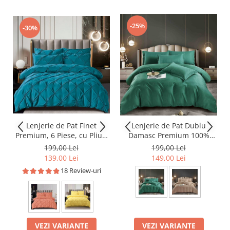
-25%
-30%
Lenjerie de Pat Finet
Lenjerie de Pat Dublu
Premium, 6 Piese, cu Pliuri
Damasc Premium 100%
Brodate
Bumbac, Cu Elastic, 6 Piese
199,00 Lei
199,00 Lei
139,00 Lei
149,00 Lei
18 Review-uri
VEZI VARIANTE
VEZI VARIANTE