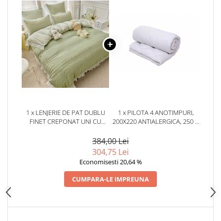
1 x LENJERIE DE PAT DUBLU
1 x PILOTA 4 ANOTIMPURI,
FINET CREPONAT UNI CU
200X220 ANTIALERGICA, 250 G
VOLĂNAȘE, 6 PIESE, 230X250
+ 150 G, ALBA
CM – VERDE
384,00 Lei
304,75 Lei
Economisesti 20,64 %
CUMPARA-LE IMPREUNA