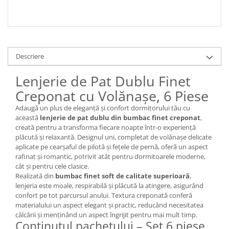
Descriere
Lenjerie de Pat Dublu Finet
Creponat cu Volănașe, 6 Piese
Adaugă un plus de eleganță și confort dormitorului tău cu
această
lenjerie de pat dublu din bumbac finet creponat
,
creată pentru a transforma fiecare noapte într-o experiență
plăcută și relaxantă. Designul uni, completat de volănașe delicate
aplicate pe cearșaful de pilotă și fețele de pernă, oferă un aspect
rafinat și romantic, potrivit atât pentru dormitoarele moderne,
cât și pentru cele clasice.
Realizată din
bumbac finet soft de calitate superioară
,
lenjeria este moale, respirabilă și plăcută la atingere, asigurând
confort pe tot parcursul anului. Textura creponată conferă
materialului un aspect elegant și practic, reducând necesitatea
călcării și menținând un aspect îngrijit pentru mai mult timp.
Conținutul pachetului – Set 6 piese