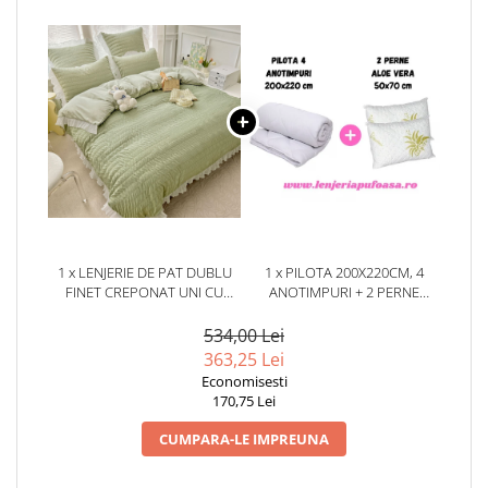
1 x LENJERIE DE PAT DUBLU
1 x PILOTA 200X220CM, 4
FINET CREPONAT UNI CU
ANOTIMPURI + 2 PERNE
VOLĂNAȘE, 6 PIESE, 230X250
50X70CM, ALOE VERA
CM – VERDE
534,00 Lei
363,25 Lei
Economisesti
170,75 Lei
CUMPARA-LE IMPREUNA