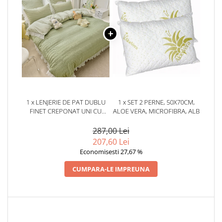
1 x LENJERIE DE PAT DUBLU
1 x SET 2 PERNE, 50X70CM,
FINET CREPONAT UNI CU
ALOE VERA, MICROFIBRA, ALB
VOLĂNAȘE, 6 PIESE, 230X250
CM – VERDE
287,00 Lei
207,60 Lei
Economisesti 27,67 %
CUMPARA-LE IMPREUNA