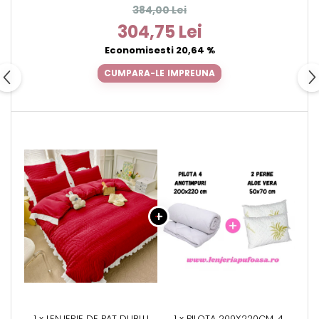
CM – ROSU
384,00 Lei
304,75 Lei
Economisesti 20,64 %
CUMPARA-LE IMPREUNA
1 x LENJERIE DE PAT DUBLU
1 x PILOTA 200X220CM, 4