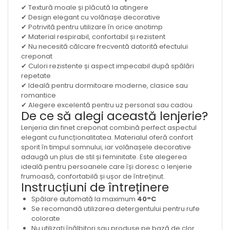
✔ Textură moale și plăcută la atingere
✔ Design elegant cu volănașe decorative
✔ Potrivită pentru utilizare în orice anotimp
✔ Material respirabil, confortabil și rezistent
✔ Nu necesită călcare frecventă datorită efectului
creponat
✔ Culori rezistente și aspect impecabil după spălări
repetate
✔ Ideală pentru dormitoare moderne, clasice sau
romantice
✔ Alegere excelentă pentru uz personal sau cadou
De ce să alegi această lenjerie?
Lenjeria din finet creponat combină perfect aspectul
elegant cu funcționalitatea. Materialul oferă confort
sporit în timpul somnului, iar volănașele decorative
adaugă un plus de stil și feminitate. Este alegerea
ideală pentru persoanele care își doresc o lenjerie
frumoasă, confortabilă și ușor de întreținut.
Instrucțiuni de întreținere
Spălare automată la maximum
40°C
Se recomandă utilizarea detergentului pentru rufe
colorate
Nu utilizați înălbitori sau produse pe bază de clor