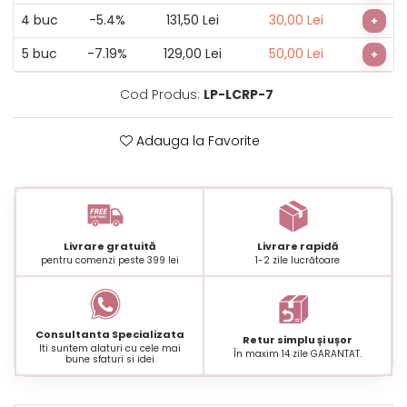
4
buc
-5.4%
131,50 Lei
30,00 Lei
+
5
buc
-7.19%
129,00 Lei
50,00 Lei
+
Cod Produs:
LP-LCRP-7
Adauga la Favorite
Livrare gratuită
Livrare rapidă
pentru comenzi peste 399 lei
1-2 zile lucrătoare
Consultanta Specializata
Retur simplu și ușor
Iti suntem alaturi cu cele mai
În maxim 14 zile GARANTAT.
bune sfaturi si idei