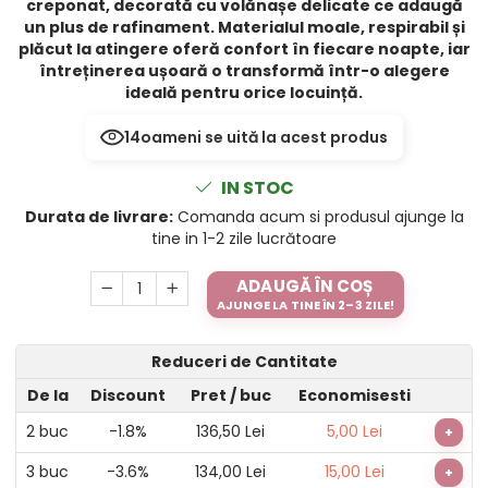
creponat, decorată cu volănașe delicate ce adaugă
un plus de rafinament. Materialul moale, respirabil și
plăcut la atingere oferă confort în fiecare noapte, iar
întreținerea ușoară o transformă într-o alegere
ideală pentru orice locuință.
14
oameni se uită la acest produs
IN STOC
Durata de livrare:
Comanda acum si produsul ajunge la
tine in 1-2 zile lucrătoare
ADAUGĂ ÎN COȘ
AJUNGE LA TINE ÎN 2–3 ZILE!
Reduceri de Cantitate
De la
Discount
Pret
/ buc
Economisesti
2
buc
-1.8%
136,50 Lei
5,00 Lei
+
3
buc
-3.6%
134,00 Lei
15,00 Lei
+