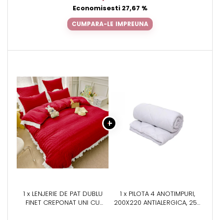
Economisesti 27,67 %
CUMPARA-LE IMPREUNA
1 x LENJERIE DE PAT DUBLU
1 x PILOTA 4 ANOTIMPURI,
FINET CREPONAT UNI CU
200X220 ANTIALERGICA, 250
VOLĂNAȘE, 6 PIESE, 230X250
G + 150 G, ALBA