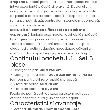
creponat
, creată pentru a transforma fiecare noapte
într-o experiență plăcută și relaxantă. Designul uni,
completat de volănașe delicate aplicate pe cearșaful
de pilotă și fețele de pernă, oferă un aspect rafinat și
romantic, potrivit atât pentru dormitoarele moderne, cât
și pentru cele clasice.
Realizată din
bumbac finet soft de calitate
superioară
, lenjeria este moale, respirabilă și plăcută
la atingere, asigurând confort pe tot parcursul anului.
Textura creponată conferă materialului un aspect
elegant și practic, reducând necesitatea călcării și
menținând un aspect îngrijit pentru mai mult timp.
Conținutul pachetului – Set 6
piese
✔ Cearșaf de pat:
230 x 250 cm
✔ Cearșaf pentru pilotă:
200 x 230 cm
, prevăzut cu
fermoar pentru utilizare rapidă și practică
✔ 2 fețe de pernă:
50 x 70 cm
✔ 2 fețe de pernă:
70 x 70 cm
Fețele de pernă sunt realizate cu sistem petrecut,
oferind o fixare sigură și un aspect elegant.
Caracteristici și avantaje
✔ Material:
Bumbac Finet Creponat Soft