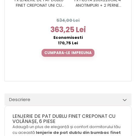
FINET CREPONAT UNI CU
ANOTIMPURI + 2 PERNE
VOLĂNAȘE, 6 PIESE, 230X250
50X70CM, ALOE VERA
CM – ROSU
534,00 Lei
363,25 Lei
Economisesti
170,75 Lei
CUMPARA-LE IMPREUNA
Descriere
LENJERIE DE PAT DUBLU FINET CREPONAT CU
VOLĂNAȘE, 6 PIESE
Adaugă un plus de eleganță și confort dormitorului tău
cu această
lenjerie de pat dublu din bumbac finet