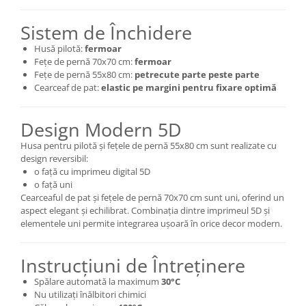
Sistem de Închidere
Husă pilotă:
fermoar
Fețe de pernă 70x70 cm:
fermoar
Fețe de pernă 55x80 cm:
petrecute parte peste parte
Cearceaf de pat:
elastic pe margini pentru fixare optimă
Design Modern 5D
Husa pentru pilotă și fețele de pernă 55x80 cm sunt realizate cu
design reversibil:
o față cu imprimeu digital 5D
o față uni
Cearceaful de pat și fețele de pernă 70x70 cm sunt uni, oferind un
aspect elegant și echilibrat. Combinația dintre imprimeul 5D și
elementele uni permite integrarea ușoară în orice decor modern.
Instrucțiuni de Întreținere
Spălare automată la maximum
30°C
Nu utilizați înălbitori chimici