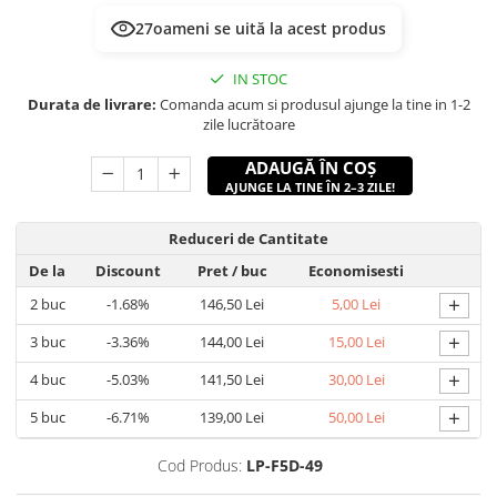
27
oameni se uită la acest produs
IN STOC
Durata de livrare:
Comanda acum si produsul ajunge la tine in 1-2
zile lucrătoare
ADAUGĂ ÎN COȘ
AJUNGE LA TINE ÎN 2–3 ZILE!
Reduceri de Cantitate
De la
Discount
Pret
/ buc
Economisesti
+
2
buc
-1.68%
146,50 Lei
5,00 Lei
+
3
buc
-3.36%
144,00 Lei
15,00 Lei
+
4
buc
-5.03%
141,50 Lei
30,00 Lei
+
5
buc
-6.71%
139,00 Lei
50,00 Lei
Cod Produs:
LP-F5D-49