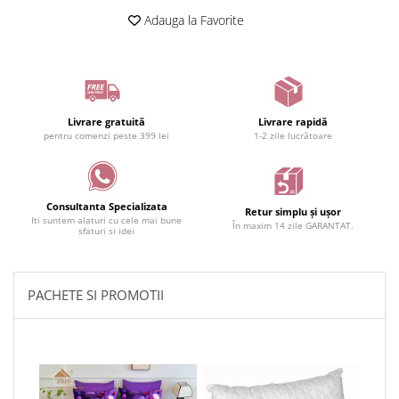
Adauga la Favorite
Livrare gratuită
Livrare rapidă
pentru comenzi peste 399 lei
1-2 zile lucrătoare
Consultanta Specializata
Retur simplu și ușor
Iti suntem alaturi cu cele mai bune
În maxim 14 zile GARANTAT.
sfaturi si idei
PACHETE SI PROMOTII