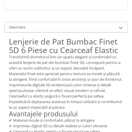
Descriere
Lenjerie de Pat Bumbac Finet
5D 6 Piese cu Cearceaf Elastic
Transformă dormitorul într-un spațiu elegant și confortabil cu
această lenjerie de pat din bumbac finet 5D, concepută pentru a
oferi un somn odihnitor și un aspect deosebit încăperii.
Materialul finet este apreciat pentru textura sa moale și plăcută
la atingere, fiind confortabil în orice anotimp și ușor de întreținut.
Imprimeurile digitale 5D evidențiază culori intense și detalii
spectaculoase, oferind un efect vizual modern și rafinat.
Cearceaful cu elastic asigură o fixare perfectă pe saltea,
împiedicând deplasarea acestuia în timpul utilizării și contribuind
la un aspect impecabil al patului.
Avantajele produsului
✔ Material moale și confortabil, plăcut la atingere
✔ Imprimeu digital 5D cu detalii realiste și culori vibrante
✔ Cearceaf cu elastic pentru o fixare sigură pe saltea