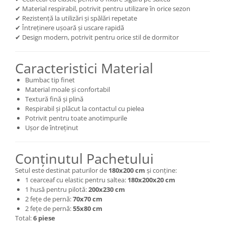
✔ Material respirabil, potrivit pentru utilizare în orice sezon
✔ Rezistență la utilizări și spălări repetate
✔ Întreținere ușoară și uscare rapidă
✔ Design modern, potrivit pentru orice stil de dormitor
Caracteristici Material
Bumbac tip finet
Material moale și confortabil
Textură fină și plină
Respirabil și plăcut la contactul cu pielea
Potrivit pentru toate anotimpurile
Ușor de întreținut
Conținutul Pachetului
Setul este destinat paturilor de
180x200 cm
și conține:
1 cearceaf cu elastic pentru saltea:
180x200x20 cm
1 husă pentru pilotă:
200x230 cm
2 fețe de pernă:
70x70 cm
2 fețe de pernă:
55x80 cm
Total:
6 piese