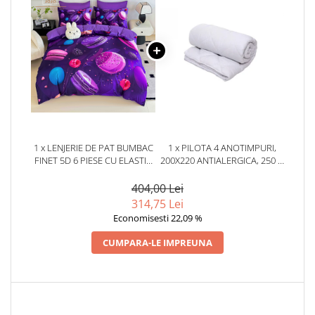
1 x LENJERIE DE PAT BUMBAC
1 x PILOTA 4 ANOTIMPURI,
FINET 5D 6 PIESE CU ELASTIC
200X220 ANTIALERGICA, 250 G
180X200 – PURPLE
+ 150 G, ALBA
MACARONS
404,00 Lei
314,75 Lei
Economisesti 22,09 %
CUMPARA-LE IMPREUNA