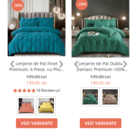
-25%
-30%
Lenjerie de Pat Finet
Lenjerie de Pat Dublu
Premium, 6 Piese, cu Pliuri
Damasc Premium 100%
Brodate
Bumbac, Cu Elastic, 6 Piese
199,00 Lei
199,00 Lei
139,00 Lei
149,00 Lei
18 Review-uri
VEZI VARIANTE
VEZI VARIANTE