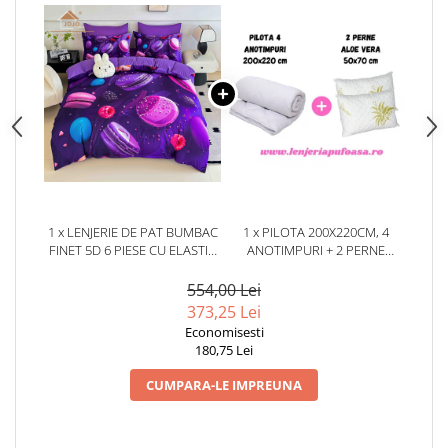
1 x LENJERIE DE PAT BUMBAC
1 x PILOTA 200X220CM, 4
FINET 5D 6 PIESE CU ELASTIC
ANOTIMPURI + 2 PERNE
180X200 – PURPLE
50X70CM, ALOE VERA
MACARONS
554,00 Lei
373,25 Lei
Economisesti
180,75 Lei
CUMPARA-LE IMPREUNA