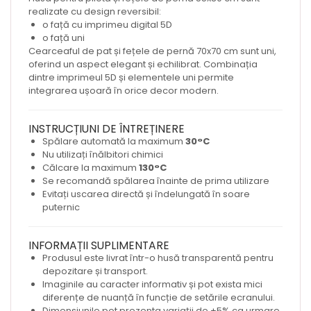
realizate cu design reversibil:
o față cu imprimeu digital 5D
o față uni
Cearceaful de pat și fețele de pernă 70x70 cm sunt uni,
oferind un aspect elegant și echilibrat. Combinația
dintre imprimeul 5D și elementele uni permite
integrarea ușoară în orice decor modern.
INSTRUCȚIUNI DE ÎNTREȚINERE
Spălare automată la maximum
30°C
Nu utilizați înălbitori chimici
Călcare la maximum
130°C
Se recomandă spălarea înainte de prima utilizare
Evitați uscarea directă și îndelungată în soare
puternic
INFORMAȚII SUPLIMENTARE
Produsul este livrat într-o husă transparentă pentru
depozitare și transport.
Imaginile au caracter informativ și pot exista mici
diferențe de nuanță în funcție de setările ecranului.
Dimensiunile pot prezenta variații de ±5% ca urmare