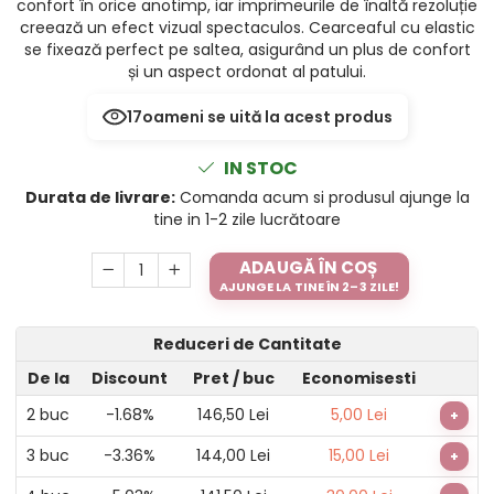
confort în orice anotimp, iar imprimeurile de înaltă rezoluție
creează un efect vizual spectaculos. Cearceaful cu elastic
se fixează perfect pe saltea, asigurând un plus de confort
și un aspect ordonat al patului.
17
oameni se uită la acest produs
IN STOC
Durata de livrare:
Comanda acum si produsul ajunge la
tine in 1-2 zile lucrătoare
ADAUGĂ ÎN COȘ
AJUNGE LA TINE ÎN 2–3 ZILE!
Reduceri de Cantitate
De la
Discount
Pret
/ buc
Economisesti
2
buc
-1.68%
146,50 Lei
5,00 Lei
+
3
buc
-3.36%
144,00 Lei
15,00 Lei
+