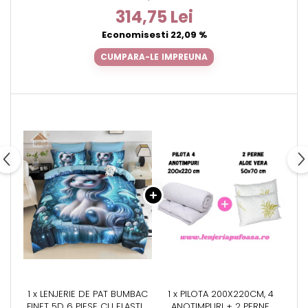
314,75 Lei
Economisesti 22,09 %
CUMPARA-LE IMPREUNA
1 x LENJERIE DE PAT BUMBAC
1 x PILOTA 200X220CM, 4
FINET 5D 6 PIESE CU ELASTIC
ANOTIMPURI + 2 PERNE