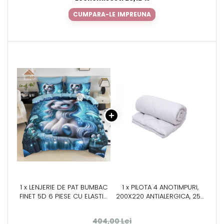
CUMPARA-LE IMPREUNA
1 x LENJERIE DE PAT BUMBAC
1 x PILOTA 4 ANOTIMPURI,
FINET 5D 6 PIESE CU ELASTIC
200X220 ANTIALERGICA, 250
180X200 – CRYSTAL UNICORN
G + 150 G, ALBA
404,00 Lei