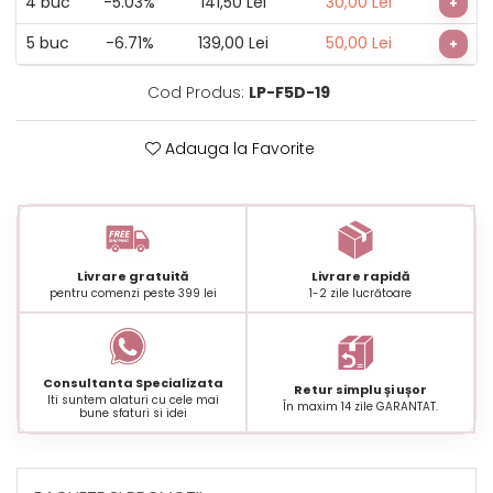
4
buc
-5.03%
141,50 Lei
30,00 Lei
+
5
buc
-6.71%
139,00 Lei
50,00 Lei
+
Cod Produs:
LP-F5D-19
Adauga la Favorite
Livrare gratuită
Livrare rapidă
pentru comenzi peste 399 lei
1-2 zile lucrătoare
Consultanta Specializata
Retur simplu și ușor
Iti suntem alaturi cu cele mai
În maxim 14 zile GARANTAT.
bune sfaturi si idei