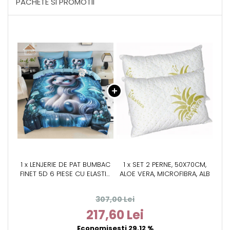
PACHETE SI PROMOTII
1 x LENJERIE DE PAT BUMBAC
1 x SET 2 PERNE, 50X70CM,
FINET 5D 6 PIESE CU ELASTIC
ALOE VERA, MICROFIBRA, ALB
180X200 – CRYSTAL UNICORN
307,00 Lei
217,60 Lei
Economisesti 29,12 %