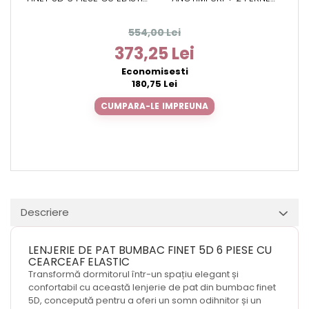
180X200 – CRYSTAL UNICORN
50X70CM, ALOE VERA
554,00 Lei
373,25 Lei
Economisesti
180,75 Lei
CUMPARA-LE IMPREUNA
Descriere
LENJERIE DE PAT BUMBAC FINET 5D 6 PIESE CU
CEARCEAF ELASTIC
Transformă dormitorul într-un spațiu elegant și
confortabil cu această lenjerie de pat din bumbac finet
5D, concepută pentru a oferi un somn odihnitor și un