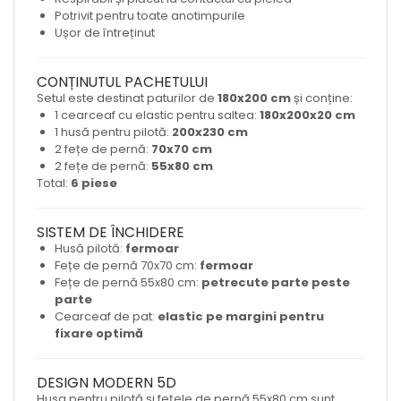
Potrivit pentru toate anotimpurile
Ușor de întreținut
CONȚINUTUL PACHETULUI
Setul este destinat paturilor de
180x200 cm
și conține:
1 cearceaf cu elastic pentru saltea:
180x200x20 cm
1 husă pentru pilotă:
200x230 cm
2 fețe de pernă:
70x70 cm
2 fețe de pernă:
55x80 cm
Total:
6 piese
SISTEM DE ÎNCHIDERE
Husă pilotă:
fermoar
Fețe de pernă 70x70 cm:
fermoar
Fețe de pernă 55x80 cm:
petrecute parte peste
parte
Cearceaf de pat:
elastic pe margini pentru
fixare optimă
DESIGN MODERN 5D
Husa pentru pilotă și fețele de pernă 55x80 cm sunt