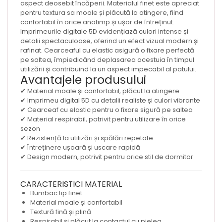
aspect deosebit încăperii. Materialul finet este apreciat
pentru textura sa moale și plăcută la atingere, fiind
confortabil în orice anotimp și ușor de întreținut.
Imprimeurile digitale 5D evidențiază culori intense și
detalii spectaculoase, oferind un efect vizual modern și
rafinat. Cearceaful cu elastic asigură o fixare perfectă
pe saltea, împiedicând deplasarea acestuia în timpul
utilizării și contribuind la un aspect impecabil al patului.
Avantajele produsului
✔ Material moale și confortabil, plăcut la atingere
✔ Imprimeu digital 5D cu detalii realiste și culori vibrante
✔ Cearceaf cu elastic pentru o fixare sigură pe saltea
✔ Material respirabil, potrivit pentru utilizare în orice
sezon
✔ Rezistență la utilizări și spălări repetate
✔ Întreținere ușoară și uscare rapidă
✔ Design modern, potrivit pentru orice stil de dormitor
CARACTERISTICI MATERIAL
Bumbac tip finet
Material moale și confortabil
Textură fină și plină
Respirabil și plăcut la contactul cu pielea