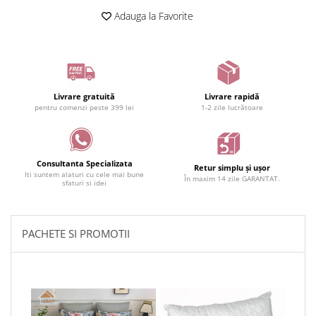
Adauga la Favorite
Livrare gratuită
Livrare rapidă
pentru comenzi peste 399 lei
1-2 zile lucrătoare
Consultanta Specializata
Retur simplu și ușor
Iti suntem alaturi cu cele mai bune
În maxim 14 zile GARANTAT.
sfaturi si idei
PACHETE SI PROMOTII