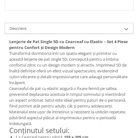
Descriere
Lenjerie de Pat Single 5D cu Cearceaf cu Elastic – Set 4 Piese
pentru Confort și Design Modern
Transformă dormitorul într-un spațiu elegant și primitor cu
această lenjerie de pat single 5D, concepută pentru a îmbina
confortul zilnic cu un design modern și atractiv. Imprimeul 5D de
înaltă definiție oferă un efect vizual spectaculos, evidențiind
culori vibrante și detalii impresionante care adaugă personalitate
încăperii.
Cearceaful de pat cu elastic asigură o fixare fermă pe saltea,
prevenind deplasarea acestuia în timpul somnului și menținând
un aspect ordonat. Setul este ideal pentru paturi de o persoană,
fiind potrivit atât pentru adulți, cât și pentru adolescenți.
Materialul este ușor de întreținut și rezistent la utilizări repetate,
păstrând aspectul plăcut al imprimeului pentru o perioadă
îndelungată.
Conținutul setului:
1 x Cearceaf pentru pilotă:
155 x 205 cm