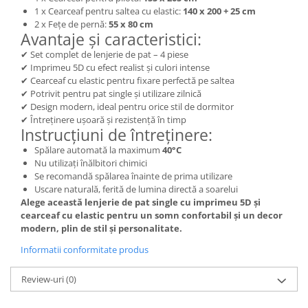
1 x Cearceaf pentru saltea cu elastic:
140 x 200 + 25 cm
2 x Fețe de pernă:
55 x 80 cm
Avantaje și caracteristici:
✔ Set complet de lenjerie de pat – 4 piese
✔ Imprimeu 5D cu efect realist și culori intense
✔ Cearceaf cu elastic pentru fixare perfectă pe saltea
✔ Potrivit pentru pat single și utilizare zilnică
✔ Design modern, ideal pentru orice stil de dormitor
✔ Întreținere ușoară și rezistență în timp
Instrucțiuni de întreținere:
Spălare automată la maximum
40°C
Nu utilizați înălbitori chimici
Se recomandă spălarea înainte de prima utilizare
Uscare naturală, ferită de lumina directă a soarelui
Alege această lenjerie de pat single cu imprimeu 5D și
cearceaf cu elastic pentru un somn confortabil și un decor
modern, plin de stil și personalitate.
Informatii conformitate produs
Review-uri
(0)