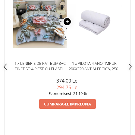
1 x LENJERIE DE PAT BUMBAC
1 x PILOTA 4 ANOTIMPURI,
FINET 5D 4 PIESE CU ELASTIC
200X220 ANTIALERGICA, 250 G
140X200 – BLOOM GRACE
+ 150 G, ALBA
374,00 Lei
294,75 Lei
Economisesti 21,19 %
CUMPARA-LE IMPREUNA