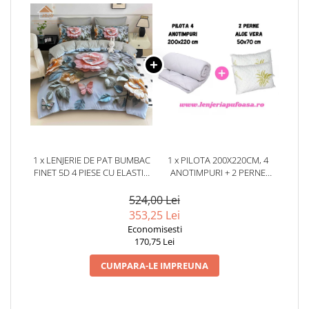
1 x LENJERIE DE PAT BUMBAC
1 x PILOTA 200X220CM, 4
FINET 5D 4 PIESE CU ELASTIC
ANOTIMPURI + 2 PERNE
140X200 – BLOOM GRACE
50X70CM, ALOE VERA
524,00 Lei
353,25 Lei
Economisesti
170,75 Lei
CUMPARA-LE IMPREUNA