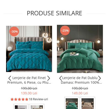
PRODUSE SIMILARE
-25%
-30%
Lenjerie de Pat Finet
Lenjerie de Pat Dublu
Premium, 6 Piese, cu Pliuri
Damasc Premium 100%
Brodate
Bumbac, Cu Elastic, 6 Piese
199,00 Lei
199,00 Lei
139,00 Lei
149,00 Lei
18 Review-uri