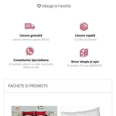
Adauga la Favorite
Livrare gratuită
Livrare rapidă
pentru comenzi peste 399 lei
1-2 zile lucrătoare
Consultanta Specializata
Retur simplu și ușor
Iti suntem alaturi cu cele mai bune
În maxim 14 zile GARANTAT.
sfaturi si idei
PACHETE SI PROMOTII