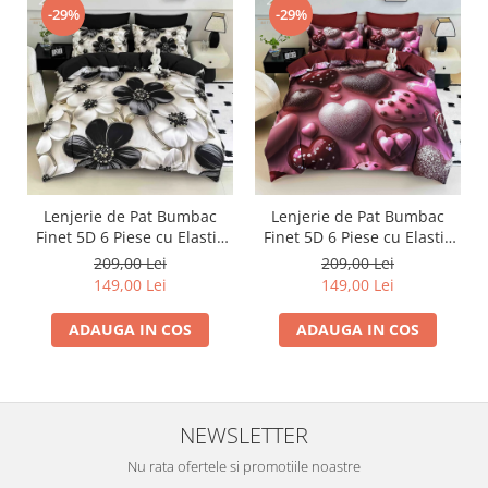
-29%
-29%
Lenjerie de Pat Bumbac
Lenjerie de Pat Bumbac
Finet 5D 6 Piese cu Elastic
Finet 5D 6 Piese cu Elastic
180x200 – Black Pearl
180x200 – Velvet Heart
209,00 Lei
209,00 Lei
149,00 Lei
149,00 Lei
ADAUGA IN COS
ADAUGA IN COS
NEWSLETTER
Nu rata ofertele si promotiile noastre