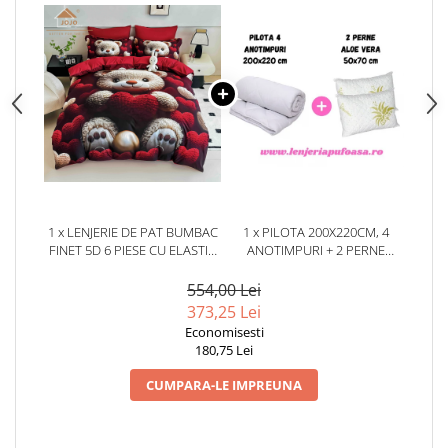
1 x LENJERIE DE PAT BUMBAC
1 x PILOTA 200X220CM, 4
FINET 5D 6 PIESE CU ELASTIC
ANOTIMPURI + 2 PERNE
180X200 – TEDDY LOVE
50X70CM, ALOE VERA
554,00 Lei
373,25 Lei
Economisesti
180,75 Lei
CUMPARA-LE IMPREUNA