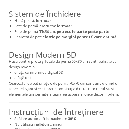
Sistem de Închidere
Husă pilotă:
fermoar
Fețe de pernă 70x70 cm:
fermoar
Fețe de pernă 55x80 cm:
petrecute parte peste parte
Cearceaf de pat:
elastic pe margini pentru fixare optimă
Design Modern 5D
Husa pentru pilotă și fețele de pernă 55x80 cm sunt realizate cu
design reversibil:
o față cu imprimeu digital 5D
o față uni
Cearceaful de pat și fețele de pernă 70x70 cm sunt uni, oferind un
aspect elegant și echilibrat. Combinația dintre imprimeul 5D și
elementele uni permite integrarea ușoară în orice decor modern.
Instrucțiuni de Întreținere
Spălare automată la maximum
30°C
Nu utilizați înălbitori chimici