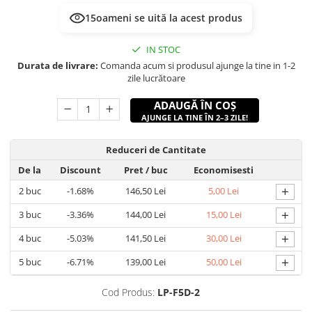
18
oameni se uită la acest produs
IN STOC
Durata de livrare:
Comanda acum si produsul ajunge la tine in 1-2
zile lucrătoare
ADAUGĂ ÎN COȘ
AJUNGE LA TINE ÎN 2–3 ZILE!
Reduceri de Cantitate
De la
Discount
Pret
/ buc
Economisesti
+
2
buc
-1.68%
146,50 Lei
5,00 Lei
+
3
buc
-3.36%
144,00 Lei
15,00 Lei
+
4
buc
-5.03%
141,50 Lei
30,00 Lei
+
5
buc
-6.71%
139,00 Lei
50,00 Lei
Cod Produs:
LP-F5D-2