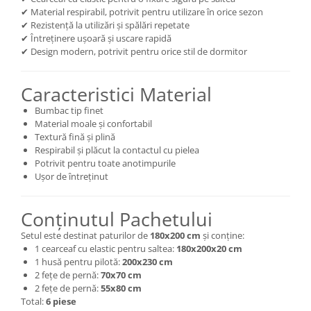
✔ Material respirabil, potrivit pentru utilizare în orice sezon
✔ Rezistență la utilizări și spălări repetate
✔ Întreținere ușoară și uscare rapidă
✔ Design modern, potrivit pentru orice stil de dormitor
Caracteristici Material
Bumbac tip finet
Material moale și confortabil
Textură fină și plină
Respirabil și plăcut la contactul cu pielea
Potrivit pentru toate anotimpurile
Ușor de întreținut
Conținutul Pachetului
Setul este destinat paturilor de
180x200 cm
și conține:
1 cearceaf cu elastic pentru saltea:
180x200x20 cm
1 husă pentru pilotă:
200x230 cm
2 fețe de pernă:
70x70 cm
2 fețe de pernă:
55x80 cm
Total:
6 piese