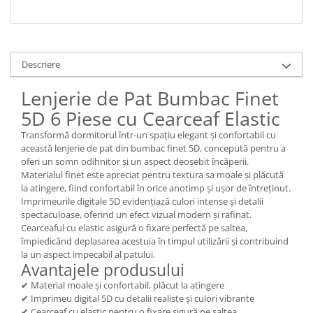
Descriere
Lenjerie de Pat Bumbac Finet
5D 6 Piese cu Cearceaf Elastic
Transformă dormitorul într-un spațiu elegant și confortabil cu
această lenjerie de pat din bumbac finet 5D, concepută pentru a
oferi un somn odihnitor și un aspect deosebit încăperii.
Materialul finet este apreciat pentru textura sa moale și plăcută
la atingere, fiind confortabil în orice anotimp și ușor de întreținut.
Imprimeurile digitale 5D evidențiază culori intense și detalii
spectaculoase, oferind un efect vizual modern și rafinat.
Cearceaful cu elastic asigură o fixare perfectă pe saltea,
împiedicând deplasarea acestuia în timpul utilizării și contribuind
la un aspect impecabil al patului.
Avantajele produsului
✔ Material moale și confortabil, plăcut la atingere
✔ Imprimeu digital 5D cu detalii realiste și culori vibrante
✔ Cearceaf cu elastic pentru o fixare sigură pe saltea