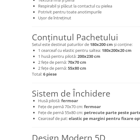
Respirabil și plăcut la contactul cu pielea
Potrivit pentru toate anotimpurile
Ușor de întreținut
Conținutul Pachetului
Setul este destinat paturilor de
180x200 cm
și conține:
1 cearceaf cu elastic pentru saltea:
180x200x20 cm
1 husă pentru pilotă:
200x230 cm
2 fețe de pernă:
70x70 cm
2 fețe de pernă:
55x80 cm
Total:
6 piese
Sistem de Închidere
Husă pilotă:
fermoar
Fețe de pernă 70x70 cm:
fermoar
Fețe de pernă 55x80 cm:
petrecute parte peste part
Cearceaf de pat:
elastic pe margini pentru fixare o
Design Modern 5D