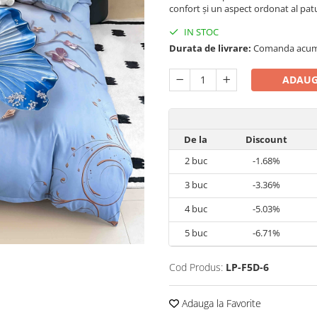
confort și un aspect ordonat al patu
IN STOC
Durata de livrare:
Comanda acum si
ADAUG
De la
Discount
2
buc
-1.68%
3
buc
-3.36%
4
buc
-5.03%
5
buc
-6.71%
Cod Produs:
LP-F5D-6
Adauga la Favorite