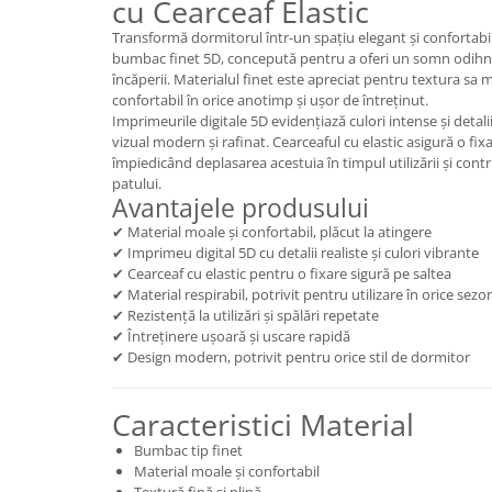
cu Cearceaf Elastic
Transformă dormitorul într-un spațiu elegant și confortabil
bumbac finet 5D, concepută pentru a oferi un somn odihni
încăperii. Materialul finet este apreciat pentru textura sa mo
confortabil în orice anotimp și ușor de întreținut.
Imprimeurile digitale 5D evidențiază culori intense și detal
vizual modern și rafinat. Cearceaful cu elastic asigură o fix
împiedicând deplasarea acestuia în timpul utilizării și cont
patului.
Avantajele produsului
✔ Material moale și confortabil, plăcut la atingere
✔ Imprimeu digital 5D cu detalii realiste și culori vibrante
✔ Cearceaf cu elastic pentru o fixare sigură pe saltea
✔ Material respirabil, potrivit pentru utilizare în orice sezo
✔ Rezistență la utilizări și spălări repetate
✔ Întreținere ușoară și uscare rapidă
✔ Design modern, potrivit pentru orice stil de dormitor
Caracteristici Material
Bumbac tip finet
Material moale și confortabil
Textură fină și plină