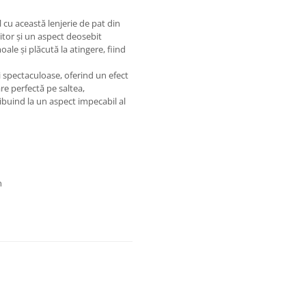
 cu această lenjerie de pat din
tor și un aspect deosebit
ale și plăcută la atingere, fiind
ii spectaculoase, oferind un efect
are perfectă pe saltea,
ribuind la un aspect impecabil al
n