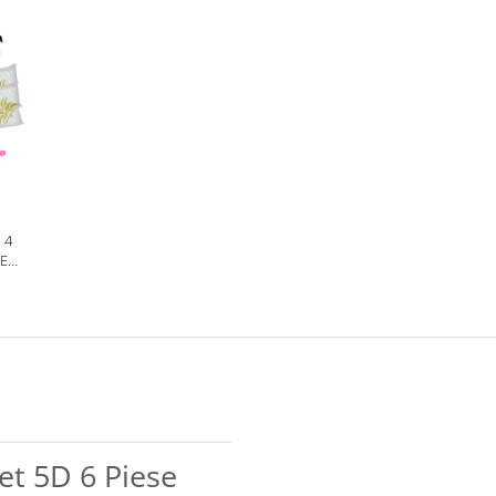
 4
NE
A
et 5D 6 Piese