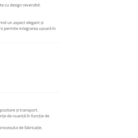
e cu design reversibil:
rind un aspect elegant și
ni permite integrarea ușoară în
pozitare și transport.
ențe de nuanță în funcție de
rocesului de fabricație.