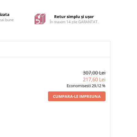
izata
Retur simplu și ușor
 mai bune
În maxim 14 zile GARANTAT.
307,00 Lei
217,60 Lei
Economisesti 29,12 %
CUMPARA-LE IMPREUNA