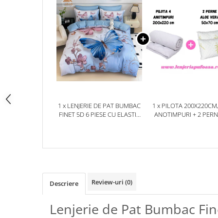
1 x LENJERIE DE PAT BUMBAC
1 x PILOTA 200X220CM,
FINET 5D 6 PIESE CU ELASTIC
ANOTIMPURI + 2 PER
180X200 – BLUE BUTTERFLY
50X70CM, ALOE VER
Review-uri
(0)
Descriere
Lenjerie de Pat Bumbac Fin