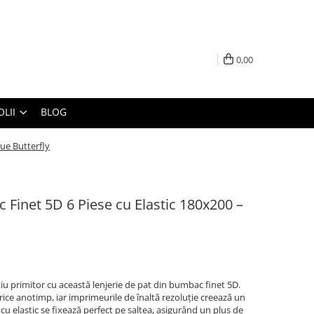
0,00
LII
BLOG
lue Butterfly
 Finet 5D 6 Piese cu Elastic 180x200 –
u primitor cu această lenjerie de pat din bumbac finet 5D.
orice anotimp, iar imprimeurile de înaltă rezoluție creează un
 cu elastic se fixează perfect pe saltea, asigurând un plus de