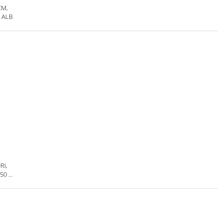
CM,
 ALB
RI,
50 G