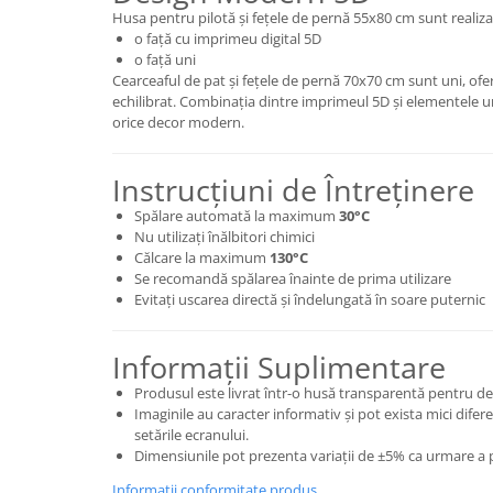
Husa pentru pilotă și fețele de pernă 55x80 cm sunt realizat
o față cu imprimeu digital 5D
o față uni
Cearceaful de pat și fețele de pernă 70x70 cm sunt uni, ofe
echilibrat. Combinația dintre imprimeul 5D și elementele u
orice decor modern.
Instrucțiuni de Întreținere
Spălare automată la maximum
30°C
Nu utilizați înălbitori chimici
Călcare la maximum
130°C
Se recomandă spălarea înainte de prima utilizare
Evitați uscarea directă și îndelungată în soare puternic
Informații Suplimentare
Produsul este livrat într-o husă transparentă pentru de
Imaginile au caracter informativ și pot exista mici difer
setările ecranului.
Dimensiunile pot prezenta variații de ±5% ca urmare a p
Informatii conformitate produs