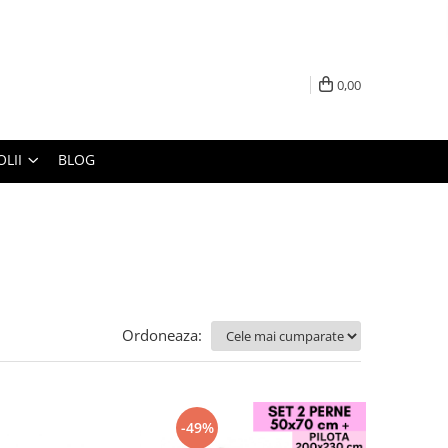
0,00
LII
BLOG
Ordoneaza:
-49%