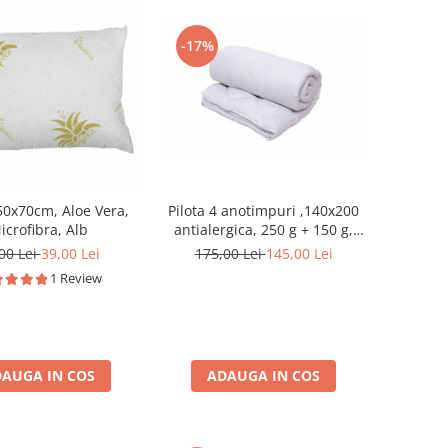
-17%
50x70cm, Aloe Vera,
Pilota 4 anotimpuri ,140x200
icrofibra, Alb
antialergica, 250 g + 150 g,
alba
00 Lei
39,00 Lei
175,00 Lei
145,00 Lei
1 Review
AUGA IN COS
ADAUGA IN COS