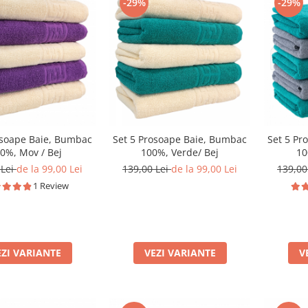
-29%
-29%
osoape Baie, Bumbac
Set 5 Prosoape Baie, Bumbac
Set 5 Pr
0%, Mov / Bej
100%, Verde/ Bej
10
 Lei
de la 99,00 Lei
139,00 Lei
de la 99,00 Lei
139,00
1 Review
EZI VARIANTE
VEZI VARIANTE
V