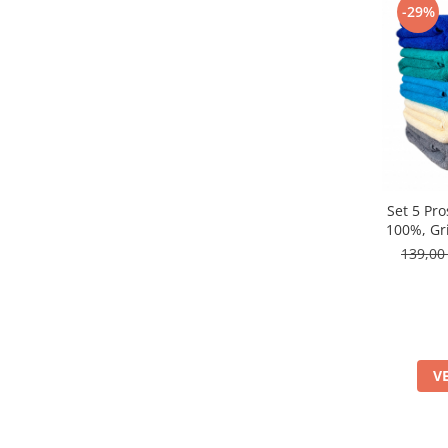
-29%
Set 5 Pr
100%, Gri
139,00
V