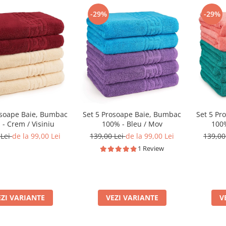
-29%
-29%
osoape Baie, Bumbac
Set 5 Prosoape Baie, Bumbac
Set 5 Pr
- Crem / Visiniu
100% - Bleu / Mov
100%
 Lei
de la 99,00 Lei
139,00 Lei
de la 99,00 Lei
139,00
1 Review
EZI VARIANTE
VEZI VARIANTE
V