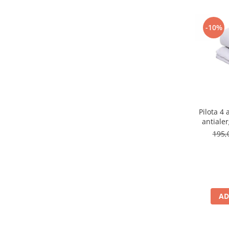
-10%
Pilota 4
antialer
195,
AD