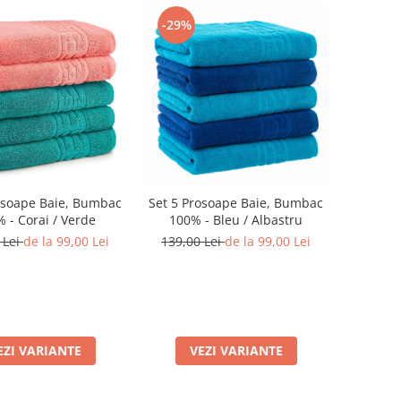
-29%
osoape Baie, Bumbac
Set 5 Prosoape Baie, Bumbac
 - Corai / Verde
100% - Bleu / Albastru
 Lei
de la 99,00 Lei
139,00 Lei
de la 99,00 Lei
EZI VARIANTE
VEZI VARIANTE