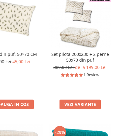
din puf, 50×70 CM
Set pilota 200x230 + 2 perne
50x70 din puf
00 Lei
45,00 Lei
389,00 Lei
de la 199,00 Lei
1 Review
AUGA IN COS
VEZI VARIANTE
-29%