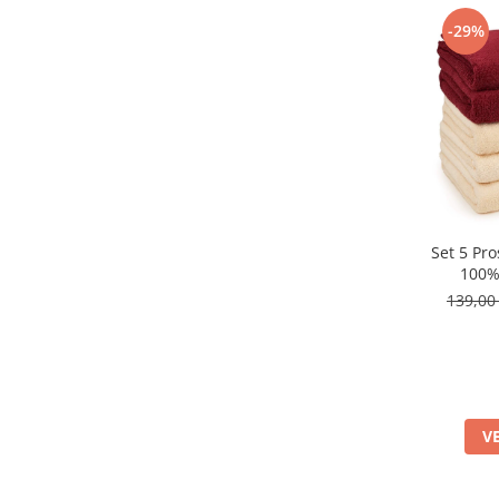
-29%
Set 5 Pr
100% 
139,00
V