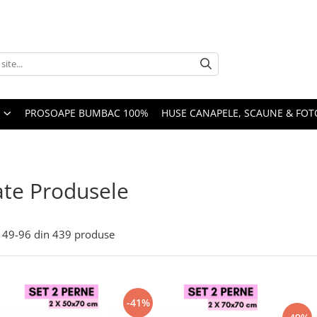
PROSOAPE BUMBAC 100%
HUSE CANAPELE, SCAUNE & FOTO
te Produsele
49-
96
din
439
produse
-41%