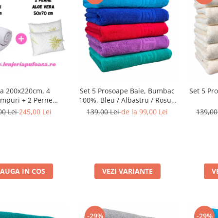
ta 200x220cm, 4
Set 5 Prosoape Baie, Bumbac
Set 5 Pr
impuri + 2 Perne
100%, Bleu / Albastru / Rosu /
70cm, Aloe Vera
Mov / Verde
00 Lei
245,00 Lei
139,00 Lei
de la 99,00 Lei
139,00
AUGA IN COS
VEZI VARIANTE
V
-29%
-29%