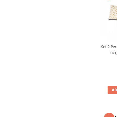
149,
AD