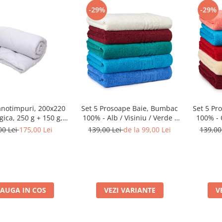
-29%
-29%
 anotimpuri, 200x220
Set 5 Prosoape Baie, Bumbac
Set 5 Pr
gica, 250 g + 150 g,
100% - Alb / Visiniu / Verde /
100% - C
alba
Albastru / Bleu
C
00 Lei
175,00 Lei
139,00 Lei
de la 99,00 Lei
139,00
AUGA IN COS
VEZI VARIANTE
V