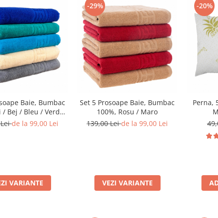
-29%
-20%
osoape Baie, Bumbac
Set 5 Prosoape Baie, Bumbac
Perna, 
 / Bej / Bleu / Verde/
100%, Rosu / Maro
M
Albastru
 Lei
de la 99,00 Lei
139,00 Lei
de la 99,00 Lei
49,
EZI VARIANTE
VEZI VARIANTE
AD