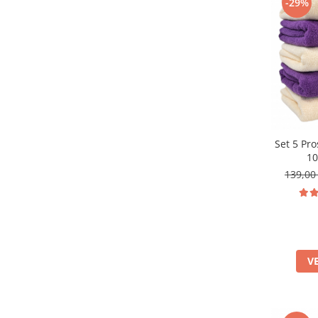
-29%
Set 5 Pr
10
139,00
V