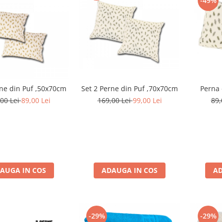
-49%
Set 2 Perne din Puf ,50x70cm
Set 2 Perne din Puf ,70x70cm
Perna 
00 Lei
89,00 Lei
169,00 Lei
99,00 Lei
89,
AUGA IN COS
ADAUGA IN COS
AD
-29%
-29%