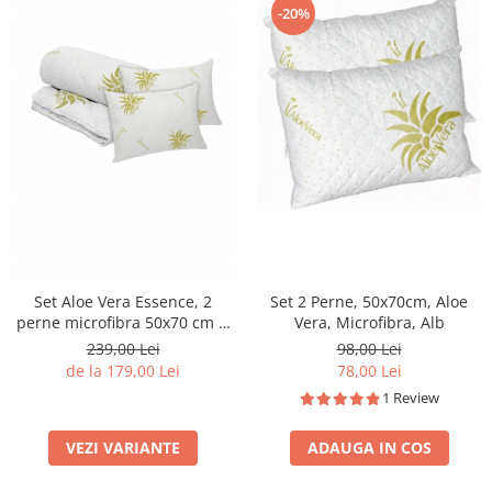
-20%
Set Aloe Vera Essence, 2
Set 2 Perne, 50x70cm, Aloe
perne microfibra 50x70 cm si
Vera, Microfibra, Alb
pilota matlasata
239,00 Lei
98,00 Lei
de la 179,00 Lei
78,00 Lei
1 Review
VEZI VARIANTE
ADAUGA IN COS