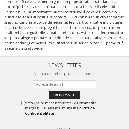
perne vor fi cele care mentin gatul drept pe durata noptii, iar daca
dormi “pe burta”, cele mai bune perne pentru tine vor fi cele subtiri.
Pernele nu sunt importante numai pentru rolul pe care il joaca din
punct de vedere al pozitiei si confortului, ci vor avea “un cuvant de zis”
si atunci cand este vorba de necesitatile si particularitatile individuale.
Tocmai de aceea, ti-am pregatit o selectie deosebita de perne care vor
multumi toate gusturile si toate preferintele. Astfel, din oferta noastra
vei putea alege o perna ortopedica de cea mai buna calitate, un set de
perne antialergice pentru micutii tai sau un set de pilota + 2 perne puf
gasca la un pret special!
NEWSLETTER
Nu rata ofertele si promotiile noastre
Vreau sa primesc newsletter cu promotiile
magazinului. Afla mai multe in
Politica de
Confidentialitate