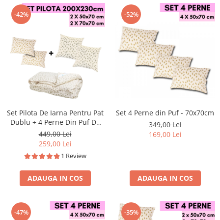
-42%
-52%
Set Pilota De Iarna Pentru Pat
Set 4 Perne din Puf - 70x70cm
Dublu + 4 Perne Din Puf De
349,00 Lei
Gasca
449,00 Lei
169,00 Lei
259,00 Lei
1 Review
ADAUGA IN COS
ADAUGA IN COS
-47%
-35%