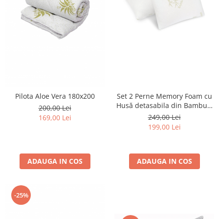
Pilota Aloe Vera 180x200
Set 2 Perne Memory Foam cu
Husă detasabila din Bambus,
200,00 Lei
50x70 cm
249,00 Lei
169,00 Lei
199,00 Lei
ADAUGA IN COS
ADAUGA IN COS
-25%