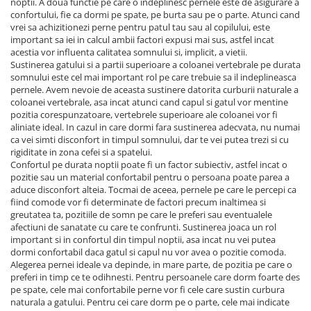
noptii. A doua functie pe care o indeplinesc pernele este de asigurare a
confortului, fie ca dormi pe spate, pe burta sau pe o parte. Atunci cand
vrei sa achizitionezi perne pentru patul tau sau al copilului, este
important sa iei in calcul ambii factori expusi mai sus, astfel incat
acestia vor influenta calitatea somnului si, implicit, a vietii.
Sustinerea gatului si a partii superioare a coloanei vertebrale pe durata
somnului este cel mai important rol pe care trebuie sa il indeplineasca
pernele. Avem nevoie de aceasta sustinere datorita curburii naturale a
coloanei vertebrale, asa incat atunci cand capul si gatul vor mentine
pozitia corespunzatoare, vertebrele superioare ale coloanei vor fi
aliniate ideal. In cazul in care dormi fara sustinerea adecvata, nu numai
ca vei simti disconfort in timpul somnului, dar te vei putea trezi si cu
rigiditate in zona cefei si a spatelui.
Confortul pe durata noptii poate fi un factor subiectiv, astfel incat o
pozitie sau un material confortabil pentru o persoana poate parea a
aduce disconfort alteia. Tocmai de aceea, pernele pe care le percepi ca
fiind comode vor fi determinate de factori precum inaltimea si
greutatea ta, pozitiile de somn pe care le preferi sau eventualele
afectiuni de sanatate cu care te confrunti. Sustinerea joaca un rol
important si in confortul din timpul noptii, asa incat nu vei putea
dormi confortabil daca gatul si capul nu vor avea o pozitie comoda.
Alegerea pernei ideale va depinde, in mare parte, de pozitia pe care o
preferi in timp ce te odihnesti. Pentru persoanele care dorm foarte des
pe spate, cele mai confortabile perne vor fi cele care sustin curbura
naturala a gatului. Pentru cei care dorm pe o parte, cele mai indicate