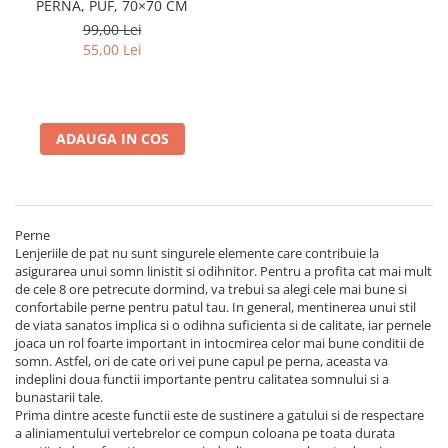
PERNA, PUF, 70×70 CM
99,00 Lei
55,00 Lei
ADAUGA IN COS
Perne
Lenjeriile de pat nu sunt singurele elemente care contribuie la
asigurarea unui somn linistit si odihnitor. Pentru a profita cat mai mult
de cele 8 ore petrecute dormind, va trebui sa alegi cele mai bune si
confortabile perne pentru patul tau. In general, mentinerea unui stil
de viata sanatos implica si o odihna suficienta si de calitate, iar pernele
joaca un rol foarte important in intocmirea celor mai bune conditii de
somn. Astfel, ori de cate ori vei pune capul pe perna, aceasta va
indeplini doua functii importante pentru calitatea somnului si a
bunastarii tale.
Prima dintre aceste functii este de sustinere a gatului si de respectare
a aliniamentului vertebrelor ce compun coloana pe toata durata