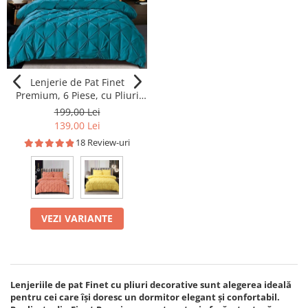
Lenjerie de Pat Finet
Premium, 6 Piese, cu Pliuri
Brodate
199,00 Lei
139,00 Lei
18 Review-uri
VEZI VARIANTE
Lenjeriile de pat Finet cu pliuri decorative sunt alegerea ideală
pentru cei care își doresc un dormitor elegant și confortabil.