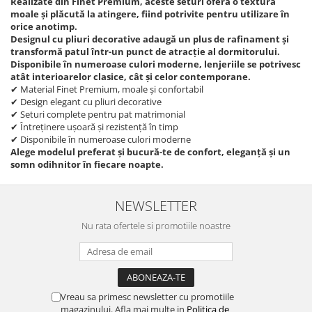
Realizate din Finet Premium, aceste seturi oferă o textură
moale și plăcută la atingere, fiind potrivite pentru utilizare în
orice anotimp.
Designul cu pliuri decorative adaugă un plus de rafinament și
transformă patul într-un punct de atracție al dormitorului.
Disponibile în numeroase culori moderne, lenjeriile se potrivesc
atât interioarelor clasice, cât și celor contemporane.
✔ Material Finet Premium, moale și confortabil
✔ Design elegant cu pliuri decorative
✔ Seturi complete pentru pat matrimonial
✔ Întreținere ușoară și rezistență în timp
✔ Disponibile în numeroase culori moderne
Alege modelul preferat și bucură-te de confort, eleganță și un
somn odihnitor în fiecare noapte.
NEWSLETTER
Nu rata ofertele si promotiile noastre
Vreau sa primesc newsletter cu promotiile
magazinului. Afla mai multe in
Politica de